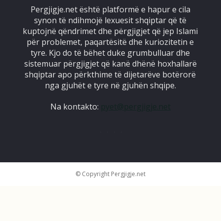
Pergjigje.net është platformë e hapur e cila
synon të ndihmojë lexuesit shqiptar që të
kuptojnë qëndrimet dhe përgjigjet që jep Islami
për problemet, paqartësitë dhe kuriozitetin e
tyre. Kjo do të bëhet duke grumbulluar dhe
sistemuar përgjigjet që kanë dhënë hoxhallarë
shqiptar apo përkthime të dijetarëve botërorë
nga gjuhët e tyre në gjuhën shqipe.
Na kontakto:
pyet@pergjigje.net
© Copyright Pergjigje.net