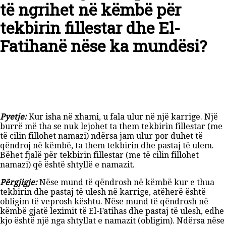
të ngrihet në këmbë për
tekbirin fillestar dhe El-
Fatihanë nëse ka mundësi?
Pyetje:
Kur isha në xhami, u fala ulur në një karrige. Një
burrë më tha se nuk lejohet ta them tekbirin fillestar (me
të cilin fillohet namazi) ndërsa jam ulur por duhet të
qëndroj në këmbë, ta them tekbirin dhe pastaj të ulem.
Bëhet fjalë për tekbirin fillestar (me të cilin fillohet
namazi) që është shtyllë e namazit.
Përgjigje:
Nëse mund të qëndrosh në këmbë kur e thua
tekbirin dhe pastaj të ulesh në karrige, atëherë është
obligim të veprosh kështu. Nëse mund të qëndrosh në
këmbë gjatë leximit të El-Fatihas dhe pastaj të ulesh, edhe
kjo është një nga shtyllat e namazit (obligim). Ndërsa nëse