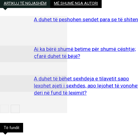
ARTIKUJ TË NGJASHËM
MË SHUMË NGA AUTORI
A duhet të peshohen sendet para se të shite
Ai ka bërë shumë betime për shumë çështje;
çfarë duhet të bëjë?
A duhet të bëhet sexhdeja e tilavetit sapo
lexohet ajeti i sexhdes, apo lejohet të vonohe
deri në fund të leximit?
Të fundit