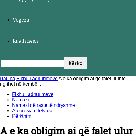
Vegëza
Rreth nesh
Ballina
Fikhu i adhurimeve
A e ka obligim ai që falet ulur të
ngrihet në këmbë...
Fikhu i adhurimeve
Namazi
Namazi në raste të ndryshme
Autorësia e fetvasë
Përkthim
A e ka obligim ai që falet ulur