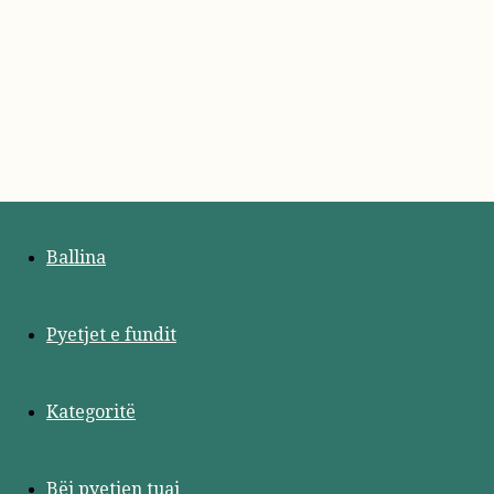
Ballina
Pyetjet e fundit
Kategoritë
Bëj pyetjen tuaj