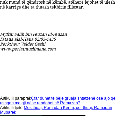
nuk mund të qëndrosh në këmbë, atëherë lejohet të ulesh
në karrige dhe ta thuash tekbirin fillestar.
Myftiu Salih bin Feuzan El-Feuzan
Fataua alal-Haua 02/03-1436
Përktheu: Valdet Gashi
www.perlatmuslimane.com
Artikulli paraprak
Çfar duhet të bëjë gruaja shtatzënë ose ajo që
ushqen me gji nëse rëndohet në Ramazan?
Artikulli tjetër
Mos thuaj: Ramadan Kerim, por thuaj: Ramadan
Mubarek