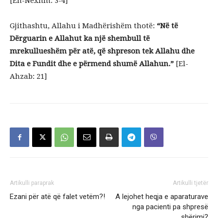
[En-Nexhm: 3-4]
Gjithashtu, Allahu i Madhërishëm thotë:
“Në të
Dërguarin e Allahut ka një shembull të
mrekullueshëm për atë, që shpreson tek Allahu dhe
Dita e Fundit dhe e përmend shumë Allahun.”
[El-
Ahzab: 21]
Artikulli paraprak
Artikulli tjetër
Ezani për atë që falet vetëm?!
A lejohet heqja e aparaturave
nga pacienti pa shpresë
shërimi?