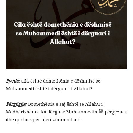
Pyetja:
Cila është domethënia e dëshmisë se
Muhammedi është i dërguari i Allahut?
Përgjigjja:
Domethënia e saj është se Allahu i
Madhërishëm e ka dërguar Muhammedin ﷺ përgëzues
dhe qortues për njerëzimin mbarë.