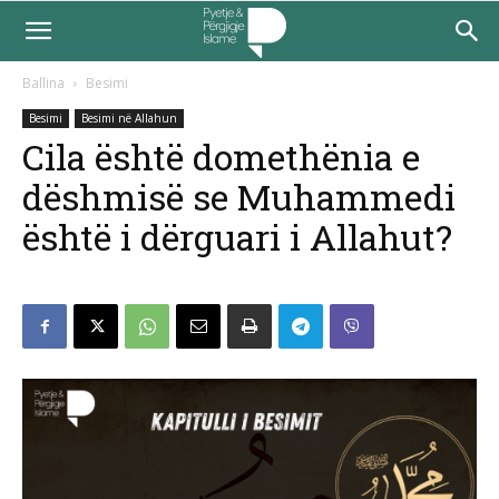
Ballina
Besimi
Besimi
Besimi në Allahun
Cila është domethënia e
dëshmisë se Muhammedi
është i dërguari i Allahut?