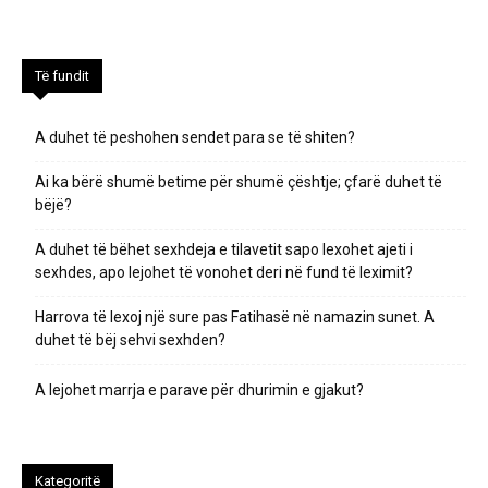
Të fundit
A duhet të peshohen sendet para se të shiten?
Ai ka bërë shumë betime për shumë çështje; çfarë duhet të
bëjë?
A duhet të bëhet sexhdeja e tilavetit sapo lexohet ajeti i
sexhdes, apo lejohet të vonohet deri në fund të leximit?
Harrova të lexoj një sure pas Fatihasë në namazin sunet. A
duhet të bëj sehvi sexhden?
A lejohet marrja e parave për dhurimin e gjakut?
Kategoritë