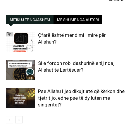
ARTIKUJ TË NGJASHËM
MË SHUMË NGA AUTORI
Çfarë është mendimi i mirë për
Allahun?
Si e forcon robi dashurinë e tij ndaj
Allahut të Lartësuar?
Pse Allahu i jep dikujt atë që kërkon dhe
tjetrit jo, edhe pse të dy luten me
sinqeritet?