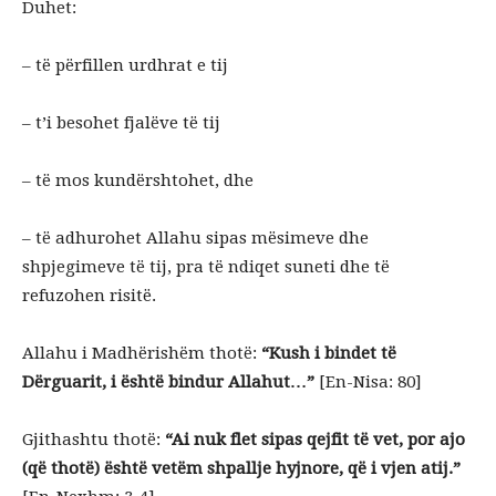
Duhet:
– të përfillen urdhrat e tij
– t’i besohet fjalëve të tij
– të mos kundërshtohet, dhe
– të adhurohet Allahu sipas mësimeve dhe
shpjegimeve të tij, pra të ndiqet suneti dhe të
refuzohen risitë.
Allahu i Madhërishëm thotë:
“Kush i bindet të
Dërguarit, i është bindur Allahut…”
[En-Nisa: 80]
Gjithashtu thotë:
“Ai nuk flet sipas qejfit të vet, por ajo
(që thotë) është vetëm shpallje hyjnore, që i vjen atij.”