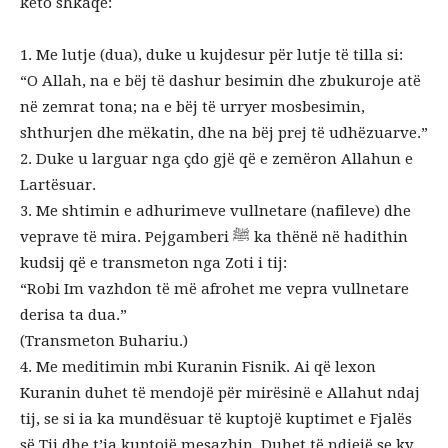
këto shkaqe:
1. Me lutje (dua), duke u kujdesur për lutje të tilla si:
“O Allah, na e bëj të dashur besimin dhe zbukuroje atë
në zemrat tona; na e bëj të urryer mosbesimin,
shthurjen dhe mëkatin, dhe na bëj prej të udhëzuarve.”
2. Duke u larguar nga çdo gjë që e zemëron Allahun e
Lartësuar.
3. Me shtimin e adhurimeve vullnetare (nafileve) dhe
veprave të mira. Pejgamberi ﷺ ka thënë në hadithin
kudsij që e transmeton nga Zoti i tij:
“Robi Im vazhdon të më afrohet me vepra vullnetare
derisa ta dua.”
(Transmeton Buhariu.)
4. Me meditimin mbi Kuranin Fisnik. Ai që lexon
Kuranin duhet të mendojë për mirësinë e Allahut ndaj
tij, se si ia ka mundësuar të kuptojë kuptimet e Fjalës
së Tij dhe t’ia kuptojë mesazhin. Duhet të ndiejë se ky