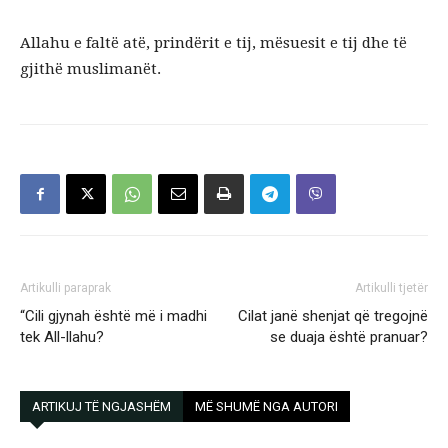
Allahu e faltë atë, prindërit e tij, mësuesit e tij dhe të
gjithë muslimanët.
Artikulli paraprak
Artikulli tjetër
“Cili gjynah është më i madhi
Cilat janë shenjat që tregojnë
tek All-llahu?
se duaja është pranuar?
ARTIKUJ TË NGJASHËM
MË SHUMË NGA AUTORI