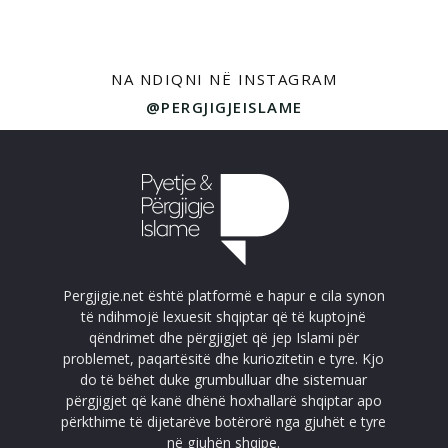
NA NDIQNI NË INSTAGRAM
@PERGJIGJEISLAME
Pergjigje.net është platformë e hapur e cila synon
të ndihmojë lexuesit shqiptar që të kuptojnë
qëndrimet dhe përgjigjet që jep Islami për
problemet, paqartësitë dhe kuriozitetin e tyre. Kjo
do të bëhet duke grumbulluar dhe sistemuar
përgjigjet që kanë dhënë hoxhallarë shqiptar apo
përkthime të dijetarëve botërorë nga gjuhët e tyre
në gjuhën shqipe.