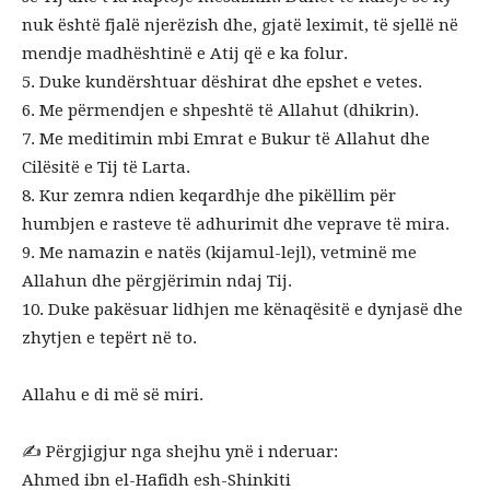
nuk është fjalë njerëzish dhe, gjatë leximit, të sjellë në
mendje madhështinë e Atij që e ka folur.
5. Duke kundërshtuar dëshirat dhe epshet e vetes.
6. Me përmendjen e shpeshtë të Allahut (dhikrin).
7. Me meditimin mbi Emrat e Bukur të Allahut dhe
Cilësitë e Tij të Larta.
8. Kur zemra ndien keqardhje dhe pikëllim për
humbjen e rasteve të adhurimit dhe veprave të mira.
9. Me namazin e natës (kijamul-lejl), vetminë me
Allahun dhe përgjërimin ndaj Tij.
10. Duke pakësuar lidhjen me kënaqësitë e dynjasë dhe
zhytjen e tepërt në to.
Allahu e di më së miri.
✍️ Përgjigjur nga shejhu ynë i nderuar:
Ahmed ibn el-Hafidh esh-Shinkiti