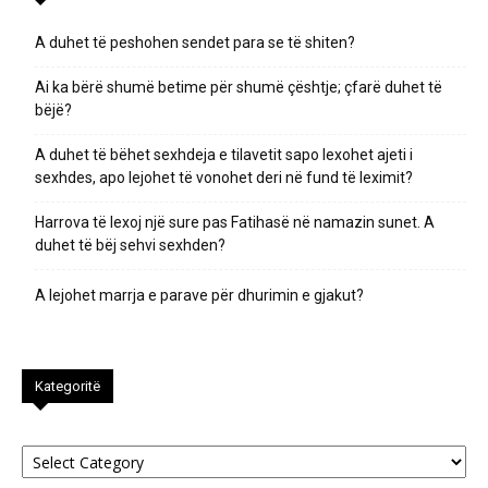
A duhet të peshohen sendet para se të shiten?
Ai ka bërë shumë betime për shumë çështje; çfarë duhet të
bëjë?
A duhet të bëhet sexhdeja e tilavetit sapo lexohet ajeti i
sexhdes, apo lejohet të vonohet deri në fund të leximit?
Harrova të lexoj një sure pas Fatihasë në namazin sunet. A
duhet të bëj sehvi sexhden?
A lejohet marrja e parave për dhurimin e gjakut?
Kategoritë
Kategoritë