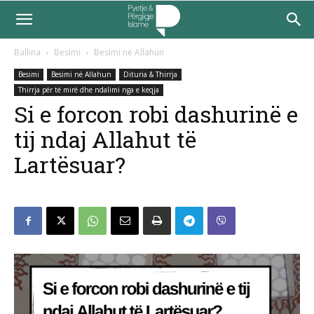
Ballina
Besimi
Besimi në Allahun
Besimi
Besimi në Allahun
Dituria & Thirrja
Thirrja për të mirë dhe ndalimi nga e keqja
Si e forcon robi dashurinë e
tij ndaj Allahut të
Lartësuar?