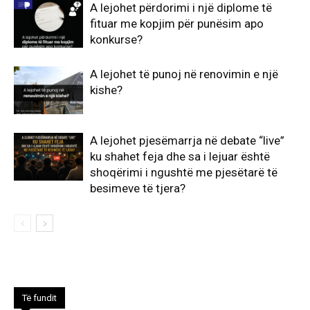
​A lejohet përdorimi i një diplome të
fituar me kopjim për punësim apo
konkurse?
A lejohet të punoj në renovimin e një
kishe?
A lejohet pjesëmarrja në debate “live”
ku shahet feja dhe sa i lejuar është
shoqërimi i ngushtë me pjesëtarë të
besimeve të tjera?
Të fundit