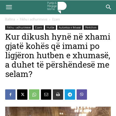
Ballina
Fikhu i adhurimeve
Ezani
Fikhu i adhurimeve
Ezani
Hutbe
Autorësia e fetvasë
Përkthim
Kur dikush hynë në xhami
gjatë kohës që imami po
ligjëron hutben e xhumasë,
a duhet të përshëndesë me
selam?