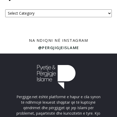
Kategoritë
NA NDIQNI NË INSTAGRAM
@PERGJIGJEISLAME
Pergjigje.net është platformë e hapur e cila synon
të ndihmojë lexuesit shqiptar që të kuptojnë
qëndrimet dhe përgjigjet që jep Islami për
problemet, paqartësitë dhe kuriozitetin e tyre. Kjo