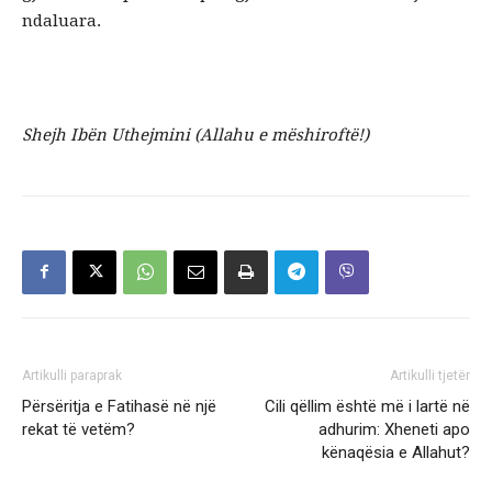
ndaluara.
Shejh Ibën Uthejmini (Allahu e mëshiroftë!)
Artikulli paraprak
Artikulli tjetër
Përsëritja e Fatihasë në një
Cili qëllim është më i lartë në
rekat të vetëm?
adhurim: Xheneti apo
kënaqësia e Allahut?