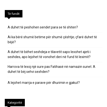
Të fundit
A duhet të peshohen sendet para se të shiten?
Ai ka bërë shumë betime për shumë çështje; çfarë duhet të
bëjë?
A duhet të bëhet sexhdeja e tilavetit sapo lexohet ajeti i
sexhdes, apo lejohet të vonohet deri në fund të leximit?
Harrova të lexoj një sure pas Fatihasë në namazin sunet. A
duhet të bëj sehvi sexhden?
A lejohet marrja e parave për dhurimin e gjakut?
Kategoritë