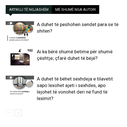
ARTIKUJ TË NGJASHËM
MË SHUMË NGA AUTORI
A duhet të peshohen sendet para se të
shiten?
Ai ka bërë shumë betime për shumë
çështje; çfarë duhet të bëjë?
A duhet të bëhet sexhdeja e tilavetit
sapo lexohet ajeti i sexhdes, apo
lejohet të vonohet deri në fund të
leximit?