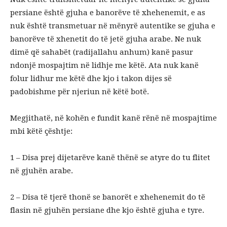
persiane është gjuha e banorëve të xhehenemit, e as
nuk është transmetuar në mënyrë autentike se gjuha e
banorëve të xhenetit do të jetë gjuha arabe. Ne nuk
dimë që sahabët (radijallahu anhum) kanë pasur
ndonjë mospajtim në lidhje me këtë. Ata nuk kanë
folur lidhur me këtë dhe kjo i takon dijes së
padobishme për njeriun në këtë botë.
Megjithatë, në kohën e fundit kanë rënë në mospajtime
mbi këtë çështje:
1 – Disa prej dijetarëve kanë thënë se atyre do tu flitet
në gjuhën arabe.
2 – Disa të tjerë thonë se banorët e xhehenemit do të
flasin në gjuhën persiane dhe kjo është gjuha e tyre.