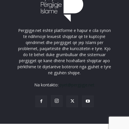
Pergjigje.net është platformë e hapur e cila synon
të ndihmojë lexuesit shqiptar që të kuptojnë
qëndrimet dhe përgjigjet që jep Islami për
problemet, paqartësitë dhe kuriozitetin e tyre. Kjo
do të bëhet duke grumbulluar dhe sistemuar
përgjigjet që kanë dhënë hoxhallarë shqiptar apo
përkthime të dijetarëve botërorë nga gjuhët e tyre
në gjuhën shqipe.
Na kontakto:
pyet@pergjigje.net