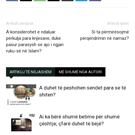
Artikulli paraprak
Artikulli tjetër
A konsiderohet e ndaluar
Si ta përmirësojmë
përkulja para krijesave, duke
përqëndrimin në namaz?
pasur parasysh se ajo i ngjan
ruku-së në Islam?
ARTIKUJ TË NGJASHËM
MË SHUMË NGA AUTORI
A duhet të peshohen sendet para se të
shiten?
Ai ka bërë shumë betime për shumë
çështje; çfarë duhet të bëjë?