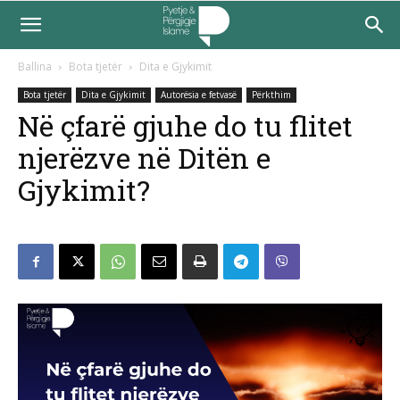
Ballina
Bota tjetër
Dita e Gjykimit
Bota tjetër
Dita e Gjykimit
Autorësia e fetvasë
Përkthim
Në çfarë gjuhe do tu flitet
njerëzve në Ditën e
Gjykimit?