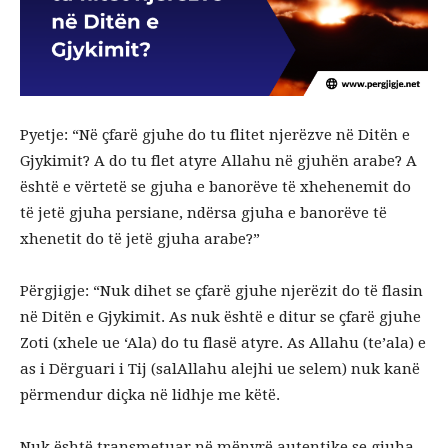
Pyetje: “Në çfarë gjuhe do tu flitet njerëzve në Ditën e
Gjykimit? A do tu flet atyre Allahu në gjuhën arabe? A
është e vërtetë se gjuha e banorëve të xhehenemit do
të jetë gjuha persiane, ndërsa gjuha e banorëve të
xhenetit do të jetë gjuha arabe?”
Përgjigje: “Nuk dihet se çfarë gjuhe njerëzit do të flasin
në Ditën e Gjykimit. As nuk është e ditur se çfarë gjuhe
Zoti (xhele ue ‘Ala) do tu flasë atyre. As Allahu (te’ala) e
as i Dërguari i Tij (salAllahu alejhi ue selem) nuk kanë
përmendur diçka në lidhje me këtë.
Nuk është transmetuar në mënyrë autentike se gjuha