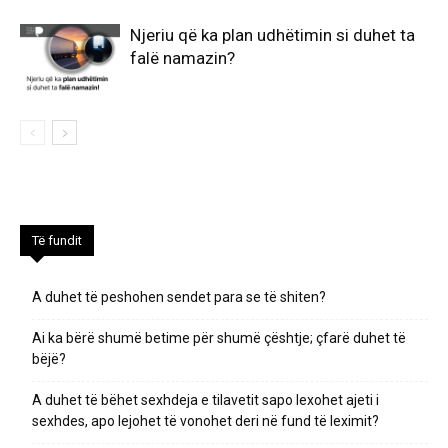
Njeriu që ka plan udhëtimin si duhet ta
falë namazin?
Të fundit
A duhet të peshohen sendet para se të shiten?
Ai ka bërë shumë betime për shumë çështje; çfarë duhet të
bëjë?
A duhet të bëhet sexhdeja e tilavetit sapo lexohet ajeti i
sexhdes, apo lejohet të vonohet deri në fund të leximit?