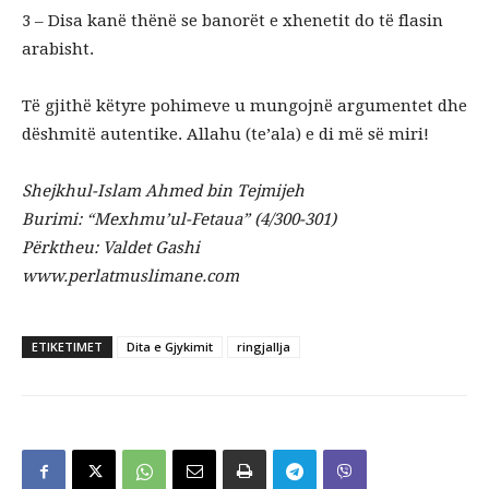
3 – Disa kanë thënë se banorët e xhenetit do të flasin
arabisht.
Të gjithë këtyre pohimeve u mungojnë argumentet dhe
dëshmitë autentike. Allahu (te’ala) e di më së miri!
Shejkhul-Islam Ahmed bin Tejmijeh
Burimi: “Mexhmu’ul-Fetaua” (4/300-301)
Përktheu: Valdet Gashi
www.perlatmuslimane.com
ETIKETIMET
Dita e Gjykimit
ringjallja