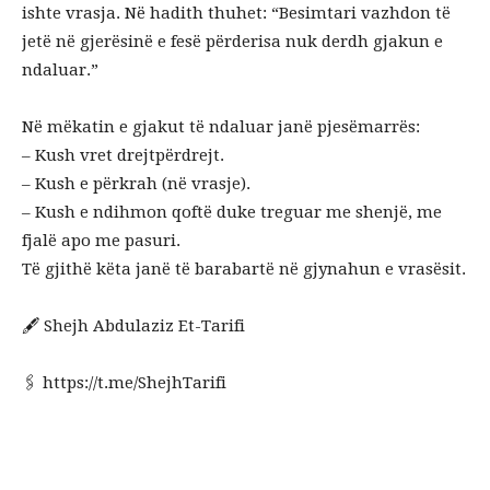
ishte vrasja. Në hadith thuhet: “Besimtari vazhdon të
jetë në gjerësinë e fesë përderisa nuk derdh gjakun e
ndaluar.”
Në mëkatin e gjakut të ndaluar janë pjesëmarrës:
– Kush vret drejtpërdrejt.
– Kush e përkrah (në vrasje).
– Kush e ndihmon qoftë duke treguar me shenjë, me
fjalë apo me pasuri.
Të gjithë këta janë të barabartë në gjynahun e vrasësit.
🖋 Shejh Abdulaziz Et-Tarifi
🖇 https://t.me/ShejhTarifi