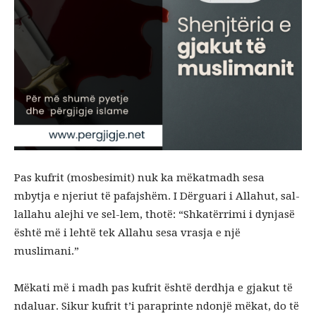
Pas kufrit (mosbesimit) nuk ka mëkatmadh sesa
mbytja e njeriut të pafajshëm. I Dërguari i Allahut, sal-
lallahu alejhi ve sel-lem, thotë: “Shkatërrimi i dynjasë
është më i lehtë tek Allahu sesa vrasja e një
muslimani.”
Mëkati më i madh pas kufrit është derdhja e gjakut të
ndaluar. Sikur kufrit t’i paraprinte ndonjë mëkat, do të