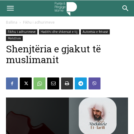
Ballina
Fikhu i adhurimeve
Fikhu i adhurimeve
Hadithi dhe shkencat e tij
Autorësia e fetvasë
Përkthim
Shenjtëria e gjakut të
muslimanit