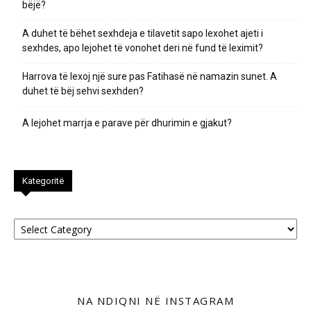
bëjë?
A duhet të bëhet sexhdeja e tilavetit sapo lexohet ajeti i
sexhdes, apo lejohet të vonohet deri në fund të leximit?
Harrova të lexoj një sure pas Fatihasë në namazin sunet. A
duhet të bëj sehvi sexhden?
A lejohet marrja e parave për dhurimin e gjakut?
Kategoritë
Kategoritë
NA NDIQNI NË INSTAGRAM