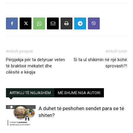
Artikulli paraprak
Artikulli tjetër
Përpjekja për ta detyruar veten
Si ta ul shikimin në një kohë
të braktisë mëkatet dhe
sprovash?!
cilësitë e këqija
ARTIKUJ TË NGJASHËM
MË SHUMË NGA AUTORI
A duhet të peshohen sendet para se të
shiten?