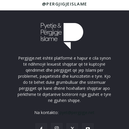
@PERGJIGJEISLAME
Pergjigje.net është platformë e hapur e cila synon
të ndihmojë lexuesit shqiptar që të kuptojnë
qëndrimet dhe përgjigjet që jep Islami për
problemet, paqartësitë dhe kuriozitetin e tyre. Kjo
do të bëhet duke grumbulluar dhe sistemuar
përgjigjet që kanë dhënë hoxhallarë shqiptar apo
përkthime të dijetarëve botërorë nga gjuhët e tyre
në gjuhën shqipe.
Na kontakto:
pyet@pergjigje.net