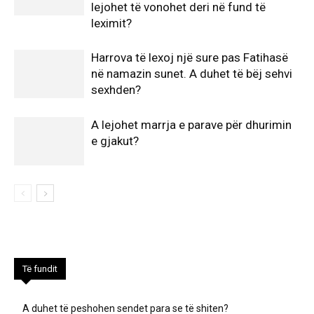
lejohet të vonohet deri në fund të
leximit?
Harrova të lexoj një sure pas Fatihasë
në namazin sunet. A duhet të bëj sehvi
sexhden?
A lejohet marrja e parave për dhurimin
e gjakut?
Të fundit
A duhet të peshohen sendet para se të shiten?