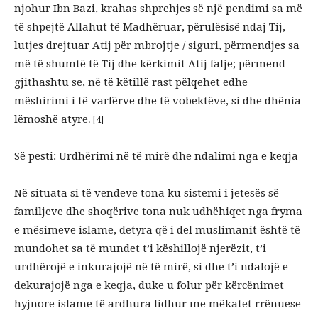
njohur Ibn Bazi, krahas shprehjes së një pendimi sa më
të shpejtë Allahut të Madhëruar, përulësisë ndaj Tij,
lutjes drejtuar Atij për mbrojtje / siguri, përmendjes sa
më të shumtë të Tij dhe kërkimit Atij falje; përmend
gjithashtu se, në të këtillë rast pëlqehet edhe
mëshirimi i të varfërve dhe të vobektëve, si dhe dhënia
lëmoshë atyre
. [4]
Së pesti: Urdhërimi në të mirë dhe ndalimi nga e keqja
Në situata si të vendeve tona ku sistemi i jetesës së
familjeve dhe shoqërive tona nuk udhëhiqet nga fryma
e mësimeve islame, detyra që i del muslimanit është të
mundohet sa të mundet t’i këshillojë njerëzit, t’i
urdhërojë e inkurajojë në të mirë, si dhe t’i ndalojë e
dekurajojë nga e keqja, duke u folur për kërcënimet
hyjnore islame të ardhura lidhur me mëkatet rrënuese