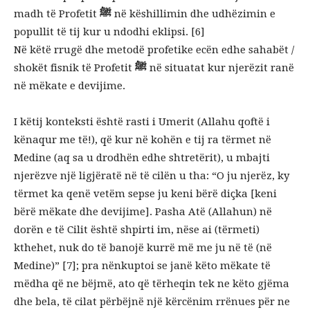
madh të Profetit
ﷺ
në këshillimin dhe udhëzimin e
popullit të tij kur u ndodhi eklipsi. [6]
Në këtë rrugë dhe metodë profetike ecën edhe sahabët /
shokët fisnik të Profetit
ﷺ
në situatat kur njerëzit ranë
në mëkate e devijime.
I këtij konteksti është rasti i Umerit (Allahu qoftë i
kënaqur me të!), që kur në kohën e tij ra tërmet në
Medine (aq sa u drodhën edhe shtretërit), u mbajti
njerëzve një ligjëratë në të cilën u tha: “O ju njerëz, ky
tërmet ka qenë vetëm sepse ju keni bërë diçka [keni
bërë mëkate dhe devijime]. Pasha Atë (Allahun) në
dorën e të Cilit është shpirti im, nëse ai (tërmeti)
kthehet, nuk do të banojë kurrë më me ju në të (në
Medine)” [7]; pra nënkuptoi se janë këto mëkate të
mëdha që ne bëjmë, ato që tërheqin tek ne këto gjëma
dhe bela, të cilat përbëjnë një kërcënim rrënues për ne