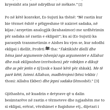
kryesisht ata janë ndrydhur në mëkate.”
[2]
Po në këtë kontekst, Es-Sujuti ka thënë: “Në rastin kur
bie tërmet është e pëlqyeshme të nxirret sadaka, në
kijas / arsyetim analogjik (krahasimor) me urdhërimin
për sadaka në rastin e eklipsit”; ku ai (Es-Sujuti) ka
parasysh transmetimin e Aishes ku vjen se, kur ndodhi
eklipsi i diellit, Profeti
ﷺ
tha: “
Faktikisht dielli dhe
hëna janë argumente (shenja) nga argumentet e Allahut
dhe nuk eklipsohen
(errësohen)
për vdekjen e dikujt
dhe as për jetën e tij
[nuk e kanë këtë për shkak].
Me të
parë këtë, luteni Allahun, madhërojeni
(bëni tekbir /
thoni: Allahu Ekber)
dhe jepni sadaka
(lëmoshë).” [3]
Gjithashtu, në kuadrin e detyrave që u dalin
besimtarëve në rastin e tërmeteve dhe ngjashëm me to
si eklipsi, erërat, vërshimet e fuqishme etj., dijetari i