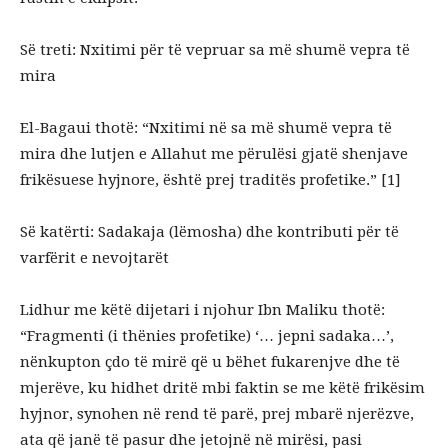
Së treti: Nxitimi për të vepruar sa më shumë vepra të
mira
El-Bagaui thotë: “Nxitimi në sa më shumë vepra të
mira dhe lutjen e Allahut me përulësi gjatë shenjave
frikësuese hyjnore, është prej traditës profetike.” [1]
Së katërti: Sadakaja (lëmosha) dhe kontributi për të
varfërit e nevojtarët
Lidhur me këtë dijetari i njohur Ibn Maliku thotë:
“Fragmenti (i thënies profetike) ‘… jepni sadaka…’,
nënkupton çdo të mirë që u bëhet fukarenjve dhe të
mjerëve, ku hidhet dritë mbi faktin se me këtë frikësim
hyjnor, synohen në rend të parë, prej mbarë njerëzve,
ata që janë të pasur dhe jetojnë në mirësi, pasi