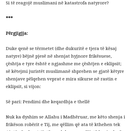
Si të reagojë muslimani në katastrofa natyrore?
***
Përgjigjja:
Duke qenë se tërmetet (dhe dukuritë e tjera të kësaj
natyre) bëjnë pjesë në shenjat hyjnore frikësuese,
çështja e tyre është e ngjashme me çështjen e eklipsit;
së këtejmi juristët muslimanë shprehen se gjatë këtyre
shenjave pëlqehen veprat e mira sikurse në rastin e
eklipsit, si vijon:
Së pari: Pendimi dhe keqardhja e thellë
Nuk ka dyshim se Allahu i Madhëruar, me këto shenja i
frikëson robërit e Tij, me qëllim që ata të kthehen tek