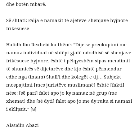
dhe botën mbarë.
Së shtati: Falja e namazit të ajeteve-shenjave hyjnore
frikësuese
Hafidh Ibn Rexhebi ka thënë: “Dije se preokupimi me
namaz individual në shtëpi gjatë ndodhisë së shenjave
frikësuese hyjnore, është i pëlqyeshëm sipas mendimit
të shumicës së dijetarëve dhe kjo është përmendur
edhe nga (imam) Shafi’i dhe kolegët e tij… Subjekt
mospajtimi [mes juristëve muslimanë] është [fakti]
nëse: [së pari] falet apo jo ky namaz në grup (me
xhemat) dhe [së dyti] falet apo jo me dy ruku si namazi
i eklipsit.” [8]
Alaudin Abazi