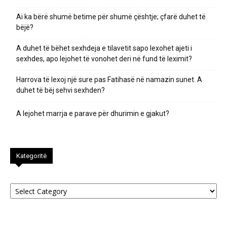
Ai ka bërë shumë betime për shumë çështje; çfarë duhet të
bëjë?
A duhet të bëhet sexhdeja e tilavetit sapo lexohet ajeti i
sexhdes, apo lejohet të vonohet deri në fund të leximit?
Harrova të lexoj një sure pas Fatihasë në namazin sunet. A
duhet të bëj sehvi sexhden?
A lejohet marrja e parave për dhurimin e gjakut?
Kategoritë
Kategoritë