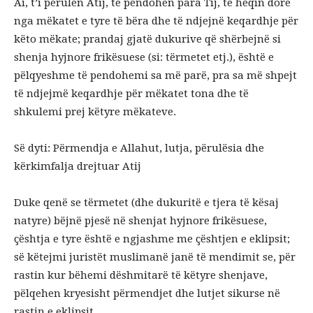
Ai, t’i përulen Atij, të pendohen para Tij, të heqin dorë
nga mëkatet e tyre të bëra dhe të ndjejnë keqardhje për
këto mëkate; prandaj gjatë dukurive që shërbejnë si
shenja hyjnore frikësuese (si: tërmetet etj.), është e
pëlqyeshme të pendohemi sa më parë, pra sa më shpejt
të ndjejmë keqardhje për mëkatet tona dhe të
shkulemi prej këtyre mëkateve.
Së dyti: Përmendja e Allahut, lutja, përulësia dhe
kërkimfalja drejtuar Atij
Duke qenë se tërmetet (dhe dukuritë e tjera të kësaj
natyre) bëjnë pjesë në shenjat hyjnore frikësuese,
çështja e tyre është e ngjashme me çështjen e eklipsit;
së këtejmi juristët muslimanë janë të mendimit se, për
rastin kur bëhemi dëshmitarë të këtyre shenjave,
pëlqehen kryesisht përmendjet dhe lutjet sikurse në
rastin e eklipsit.