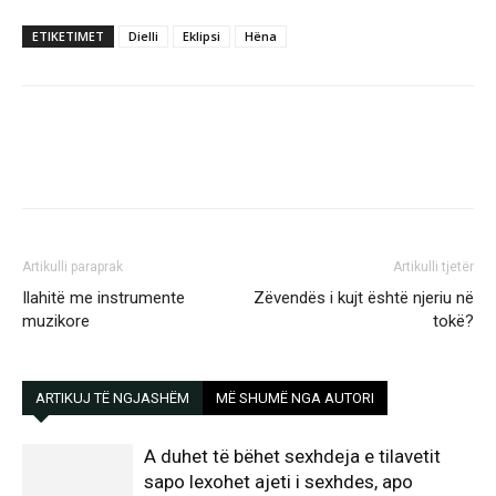
ETIKETIMET
Dielli
Eklipsi
Hëna
Artikulli paraprak
Artikulli tjetër
Ilahitë me instrumente
Zëvendës i kujt është njeriu në
muzikore
tokë?
ARTIKUJ TË NGJASHËM
MË SHUMË NGA AUTORI
A duhet të bëhet sexhdeja e tilavetit
sapo lexohet ajeti i sexhdes, apo