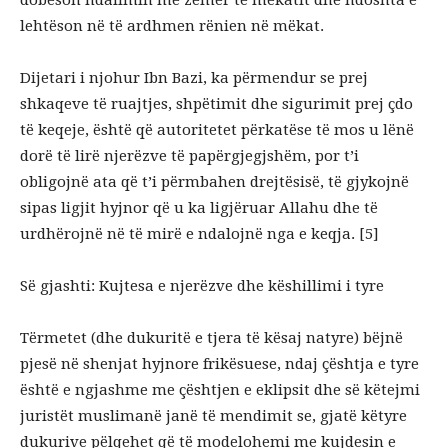
dobëson ndalimin me zemër të mëkatit dhe ndoshta e
lehtëson në të ardhmen rënien në mëkat.
Dijetari i njohur Ibn Bazi, ka përmendur se prej
shkaqeve të ruajtjes, shpëtimit dhe sigurimit prej çdo
të keqeje, është që autoritetet përkatëse të mos u lënë
dorë të lirë njerëzve të papërgjegjshëm, por t’i
obligojnë ata që t’i përmbahen drejtësisë, të gjykojnë
sipas ligjit hyjnor që u ka ligjëruar Allahu dhe të
urdhërojnë në të mirë e ndalojnë nga e keqja. [5]
Së gjashti: Kujtesa e njerëzve dhe këshillimi i tyre
Tërmetet (dhe dukuritë e tjera të kësaj natyre) bëjnë
pjesë në shenjat hyjnore frikësuese, ndaj çështja e tyre
është e ngjashme me çështjen e eklipsit dhe së këtejmi
juristët muslimanë janë të mendimit se, gjatë këtyre
dukurive pëlqehet që të modelohemi me kujdesin e