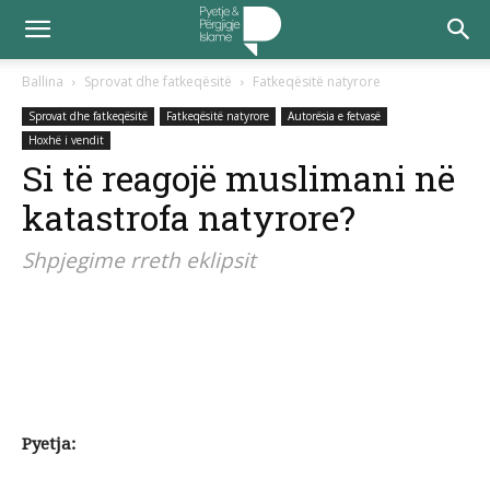
Ballina
Sprovat dhe fatkeqësitë
Fatkeqësitë natyrore
Sprovat dhe fatkeqësitë
Fatkeqësitë natyrore
Autorësia e fetvasë
Hoxhë i vendit
Si të reagojë muslimani në
katastrofa natyrore?
Shpjegime rreth eklipsit
P
yetja: