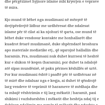
dhe përgëzimet hyjnore islame mbi kryerjen e veprave
të mira.
Kjo mund të bëhet nga muslimani në mënyrë të
drejtpërdrejtë lidhur me urdhëresat dhe ndalesat
islame për të cilat ai ka njohuri të qarta, ose mund të
bëhet duke vendosur kontakte me hoxhallarët dhe
kuadrot fetarë muslimanë, duke shpërndarë broshura
apo materiale mediatike etj., që sqarojnë hallallin dhe
haramin. Pra, muslimani nuk duhet kurrsesi të heshtë
kur e shikon të keqen (haramin), por duhet ta ndalojë
atë sipas mundësisë, së paku përmes këshillës së urtë.
Por kur muslimani është i paaftë për të urdhëruar në
të mirë dhe ndaluar nga e keqja, ai duhet të qëndrojë
larg vendeve të veprimit të harameve të mëdhaja dhe
ta mbajë vështrimin e tij larg mëkatit / haramit, pasi
shikimi i vazhdueshëm i mëkatit dhe heshtja ndaj tij e