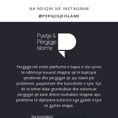
NA NDIQNI NË INSTAGRAM
@PERGJIGJEISLAME
Pergjigje.net është platformë e hapur e cila synon
të ndihmojë lexuesit shqiptar që të kuptojnë
qëndrimet dhe përgjigjet që jep Islami për
problemet, paqartësitë dhe kuriozitetin e tyre. Kjo
do të bëhet duke grumbulluar dhe sistemuar
përgjigjet që kanë dhënë hoxhallarë shqiptar apo
përkthime të dijetarëve botërorë nga gjuhët e tyre
në gjuhën shqipe.
Na kontakto:
pyet@pergjigje.net