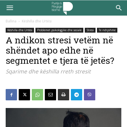
Ballina
Këshilla dhe Urtësi
Këshilla dhe Urtësi
Problemet psikologjike dhe sociale
Stresi
Te ndryshme
A ndikon stresi vetëm në
shëndet apo edhe në
segmentet e tjera të jetës?
Sqarime dhe këshilla rreth stresit