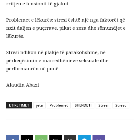
rritjen e tensionit të gjakut.
Problemet e lëkurës: stresi është një nga faktorët që
nxit daljen e puçrrave, pikat e zeza dhe sëmundjet e
lëkurës.
Stresi ndikon në plakje të parakohshme, në
përkeqësimin e marrëdhënieve seksuale dhe
performancën në punë.
Alaudin Abazi
ETIKETIMET
jeta
Problemet
SHENDETI
Stresi
Streso