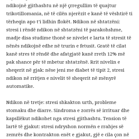
ndikojnë gjithashtu në një çrregullim të quajtur
trikotillomania, në të cilën njerëzit e kanë të vështirë ti
tërheqin apo t’i lidhin flokët. Ndikon në shtatzëni:
stresi i rëndë ndikon në shtatzëni të parakohshme,
madje disa studime thonë se nivelet e larta të stresit të
nënës ndikojnë edhe në trurin e fetusit. Gratë të cilat
kanë stres të rëndë dhe afatgjatë kanë rreth 12% më
pak shance për të mbetur shtatzënë. Rrit nivelin e
sheqerit në gjak: nëse jeni me diabet të tipit 2, stresi
ndikon në rritjen e nivelit të sheqerit në mënyrë
automatike.
Ndikon në tretje: stresi shkakton urth, probleme
stomaku dhe diarre. Sindroma e zorrës së irrituar dhe
kapsllëkut ndikohet nga stresi gjithashtu. Tension të
lartë të gjakut: stresi ndryshon normën e rrahjes së
zemrës dhe kontrakton enët e gjakut, gjë e cila çon në