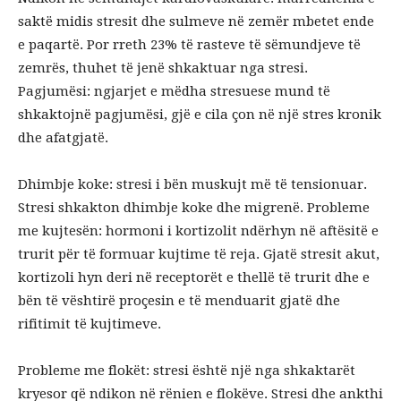
saktë midis stresit dhe sulmeve në zemër mbetet ende
e paqartë. Por rreth 23% të rasteve të sëmundjeve të
zemrës, thuhet të jenë shkaktuar nga stresi.
Pagjumësi: ngjarjet e mëdha stresuese mund të
shkaktojnë pagjumësi, gjë e cila çon në një stres kronik
dhe afatgjatë.
Dhimbje koke: stresi i bën muskujt më të tensionuar.
Stresi shkakton dhimbje koke dhe migrenë. Probleme
me kujtesën: hormoni i kortizolit ndërhyn në aftësitë e
trurit për të formuar kujtime të reja. Gjatë stresit akut,
kortizoli hyn deri në receptorët e thellë të trurit dhe e
bën të vështirë proçesin e të menduarit gjatë dhe
rifitimit të kujtimeve.
Probleme me flokët: stresi është një nga shkaktarët
kryesor që ndikon në rënien e flokëve. Stresi dhe ankthi