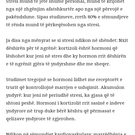
Stresi mund të jetë shumë personal, mund të krijohet
nga një zhgënjim afatshkurtër apo nga një përvojë e
pakëndshme. Sipas studimeve, rreth 80% e sëmundjeve
të rënda mund të përkeqësohen nga stresi.
Ja disa nga mënyrat se si stresi ndikon në shëndet: Nxit
dëshirën për të ngrënë: kortizoli është hormoni që
lëshohet kur jeni në stres dhe ky hormon rrit dëshirën
e të ngrënit gjëra të yndyrshme dhe me sheqer.
Studimet tregojnë se hormoni lidhet me receptorët e
trurit që kontrollojnë marrjen e ushqimit. Akumulon
yndyrë: kur jeni në periudhë stresi, ka gjasa që të
shtoni peshë. Hormoni i kortizolit rrit sasinë e indeve
yndyrore në trup duke bërë kështu që përmasat e
qelizave yndyrore të zgjerohen.
Ndikon në sëmundjet kardiovaskulare: marrëdhënia e