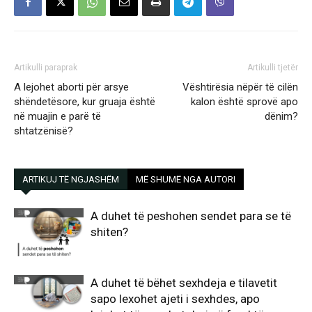
Artikulli paraprak
Artikulli tjetër
A lejohet aborti për arsye
Vështirësia nëpër të cilën
shëndetësore, kur gruaja është
kalon është sprovë apo
në muajin e parë të
dënim?
shtatzënisë?
ARTIKUJ TË NGJASHËM
MË SHUMË NGA AUTORI
A duhet të peshohen sendet para se të
shiten?
A duhet të bëhet sexhdeja e tilavetit
sapo lexohet ajeti i sexhdes, apo