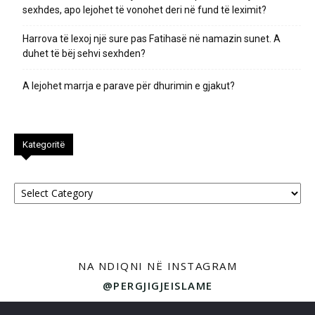
sexhdes, apo lejohet të vonohet deri në fund të leximit?
Harrova të lexoj një sure pas Fatihasë në namazin sunet. A
duhet të bëj sehvi sexhden?
A lejohet marrja e parave për dhurimin e gjakut?
Kategoritë
Kategoritë
NA NDIQNI NË INSTAGRAM
@PERGJIGJEISLAME