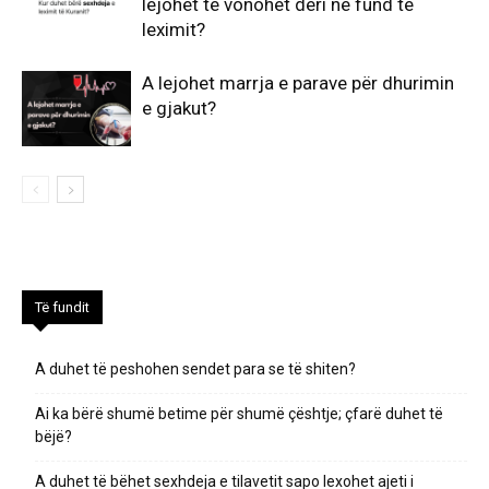
lejohet të vonohet deri në fund të
leximit?
A lejohet marrja e parave për dhurimin
e gjakut?
Të fundit
A duhet të peshohen sendet para se të shiten?
Ai ka bërë shumë betime për shumë çështje; çfarë duhet të
bëjë?
A duhet të bëhet sexhdeja e tilavetit sapo lexohet ajeti i