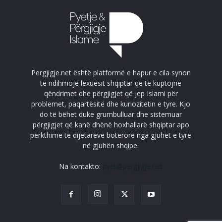
Pergjigje.net është platformë e hapur e cila synon
të ndihmojë lexuesit shqiptar që të kuptojnë
qëndrimet dhe përgjigjet që jep Islami për
problemet, paqartësitë dhe kuriozitetin e tyre. Kjo
do të bëhet duke grumbulluar dhe sistemuar
përgjigjet që kanë dhënë hoxhallarë shqiptar apo
përkthime të dijetarëve botërorë nga gjuhët e tyre
në gjuhën shqipe.
Na kontakto:
pyet@pergjigje.net