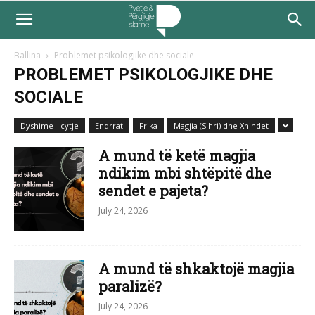
Ballina
Problemet psikologjike dhe sociale
PROBLEMET PSIKOLOGJIKE DHE
SOCIALE
Dyshime - cytje
Ëndrrat
Frika
Magjia (Sihri) dhe Xhindet
A mund të ketë magjia
ndikim mbi shtëpitë dhe
sendet e pajeta?
July 24, 2026
A mund të shkaktojë magjia
paralizë?
July 24, 2026