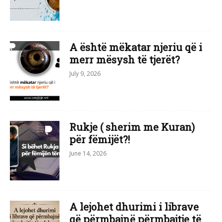
A është mëkatar njeriu që i
merr mësysh të tjerët?
July 9, 2026
Rukje ( sherim me Kuran)
për fëmijët?!
June 14, 2026
A lejohet dhurimi i librave
që përmbajnë përmbajtje të