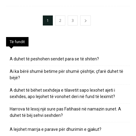
1
2
3
Të fundit
A duhet të peshohen sendet para se të shiten?
Ai ka bërë shumë betime për shumë çështje; çfarë duhet të
bëjë?
A duhet të bëhet sexhdeja e tilavetit sapo lexohet ajeti i
sexhdes, apo lejohet të vonohet deri në fund të leximit?
Harrova të lexoj një sure pas Fatihasë në namazin sunet. A
duhet të bëj sehvi sexhden?
A lejohet marrja e parave për dhurimin e gjakut?