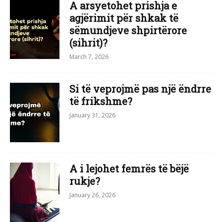
A arsyetohet prishja e
agjërimit për shkak të
sëmundjeve shpirtërore
(sihrit)?
March 7, 2026
Si të veprojmë pas një ëndrre
të frikshme?
January 31, 2026
A i lejohet femrës të bëjë
rukje?
January 26, 2026