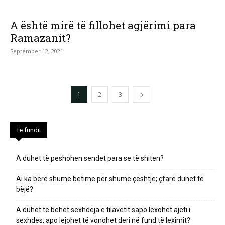
A është mirë të fillohet agjërimi para
Ramazanit?
September 12, 2021
1
2
3
Të fundit
A duhet të peshohen sendet para se të shiten?
Ai ka bërë shumë betime për shumë çështje; çfarë duhet të
bëjë?
A duhet të bëhet sexhdeja e tilavetit sapo lexohet ajeti i
sexhdes, apo lejohet të vonohet deri në fund të leximit?