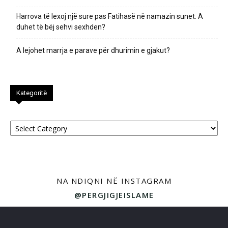
Harrova të lexoj një sure pas Fatihasë në namazin sunet. A
duhet të bëj sehvi sexhden?
A lejohet marrja e parave për dhurimin e gjakut?
Kategoritë
Kategoritë
NA NDIQNI NË INSTAGRAM
@PERGJIGJEISLAME