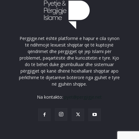
Pergjigje.net është platformë e hapur e cila synon
të ndihmojë lexuesit shqiptar që të kuptojnë
qëndrimet dhe përgjigjet që jep Islami për
problemet, paqartësitë dhe kuriozitetin e tyre. Kjo
do të bëhet duke grumbulluar dhe sistemuar
përgjigjet që kanë dhënë hoxhallarë shqiptar apo
përkthime të dijetarëve botërorë nga gjuhët e tyre
në gjuhën shqipe.
Na kontakto:
pyet@pergjigje.net