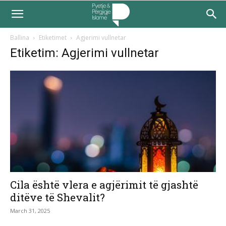
Ballina
Etiketimet
Agjerimi vullnetar
Etiketim: Agjerimi vullnetar
Cila është vlera e agjërimit të gjashtë
ditëve të Shevalit?
March 31, 2025