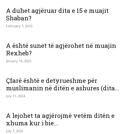
A duhet agjëruar dita e 15 e muajit
Shaban?
February 1, 2025
A është sunet të agjërohet në muajin
Rexheb?
January 16, 2025
Çfarë është e detyrueshme për
muslimanin në ditën e ashures (dita...
July 11, 2024
A lejohet ta agjërojmë vetëm ditën e
xhuma kur i bie...
July 7, 2022