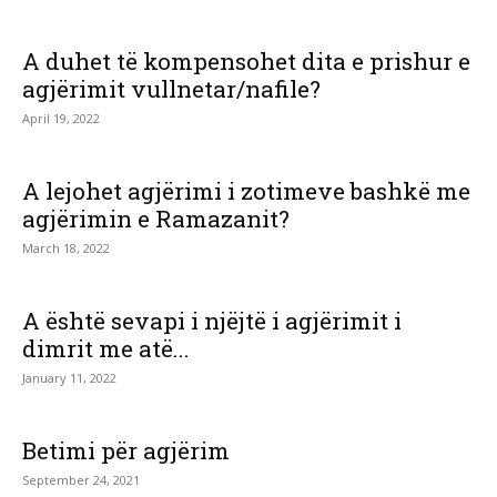
A duhet të kompensohet dita e prishur e
agjërimit vullnetar/nafile?
April 19, 2022
A lejohet agjërimi i zotimeve bashkë me
agjërimin e Ramazanit?
March 18, 2022
A është sevapi i njëjtë i agjërimit i
dimrit me atë...
January 11, 2022
Betimi për agjërim
September 24, 2021