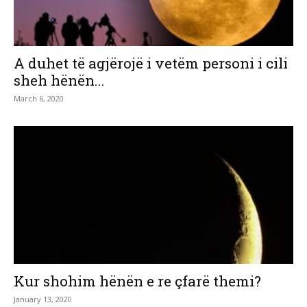
A duhet të agjërojë i vetëm personi i cili
sheh hënën...
March 6, 2020
Kur shohim hënën e re çfarë themi?
January 13, 2020