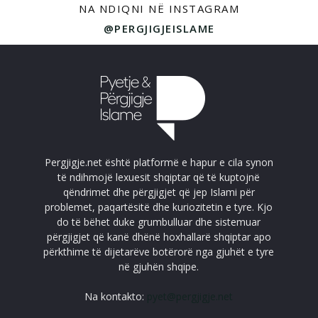
NA NDIQNI NË INSTAGRAM
@PERGJIGJEISLAME
Pergjigje.net është platformë e hapur e cila synon
të ndihmojë lexuesit shqiptar që të kuptojnë
qëndrimet dhe përgjigjet që jep Islami për
problemet, paqartësitë dhe kuriozitetin e tyre. Kjo
do të bëhet duke grumbulluar dhe sistemuar
përgjigjet që kanë dhënë hoxhallarë shqiptar apo
përkthime të dijetarëve botërorë nga gjuhët e tyre
në gjuhën shqipe.
Na kontakto:
pyet@pergjigje.net