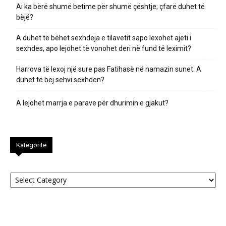
Ai ka bërë shumë betime për shumë çështje; çfarë duhet të
bëjë?
A duhet të bëhet sexhdeja e tilavetit sapo lexohet ajeti i
sexhdes, apo lejohet të vonohet deri në fund të leximit?
Harrova të lexoj një sure pas Fatihasë në namazin sunet. A
duhet të bëj sehvi sexhden?
A lejohet marrja e parave për dhurimin e gjakut?
Kategoritë
Kategoritë