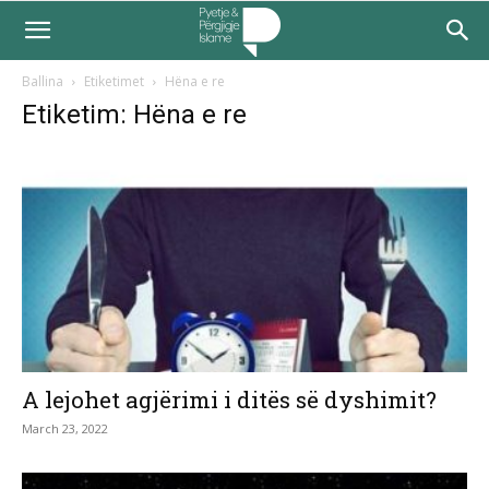
Ballina
Etiketimet
Hëna e re
Etiketim: Hëna e re
A lejohet agjërimi i ditës së dyshimit?
March 23, 2022