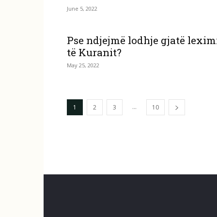
June 5, 2022
Pse ndjejmë lodhje gjatë lexim
të Kuranit?
May 25, 2022
...
1
2
3
10