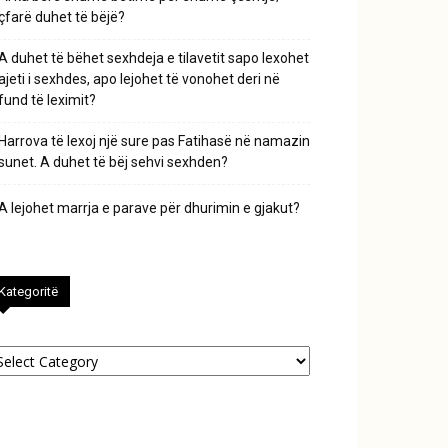
çfarë duhet të bëjë?
A duhet të bëhet sexhdeja e tilavetit sapo lexohet
ajeti i sexhdes, apo lejohet të vonohet deri në
fund të leximit?
Harrova të lexoj një sure pas Fatihasë në namazin
sunet. A duhet të bëj sehvi sexhden?
A lejohet marrja e parave për dhurimin e gjakut?
Kategoritë
tegoritë