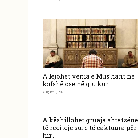
A lejohet vënia e Mus’hafit në
kofshë ose në gju kur...
August 5, 2023
A këshillohet gruaja shtatzënë
të recitojë sure të caktuara për
hir...