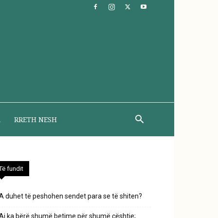
A
RRETH NESH
Të fundit
A duhet të peshohen sendet para se të shiten?
Ai ka bërë shumë betime për shumë çështje;