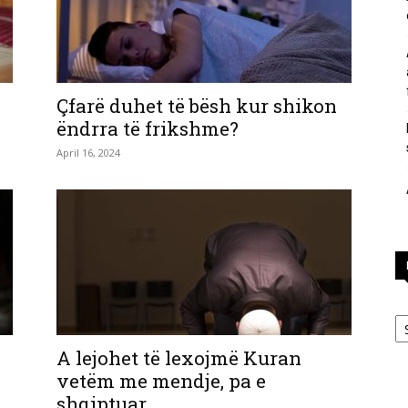
përgjigje
Çfarë duhet të bësh kur shikon
ëndrra të frikshme?
April 16, 2024
nga
feja
Ka
A lejohet të lexojmë Kuran
vetëm me mendje, pa e
islame
shqiptuar...