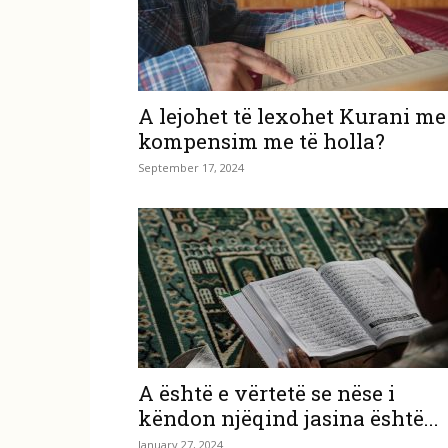
A lejohet të lexohet Kurani me
kompensim me të holla?
September 17, 2024
A është e vërtetë se nëse i
këndon njëqind jasina është...
January 27, 2024