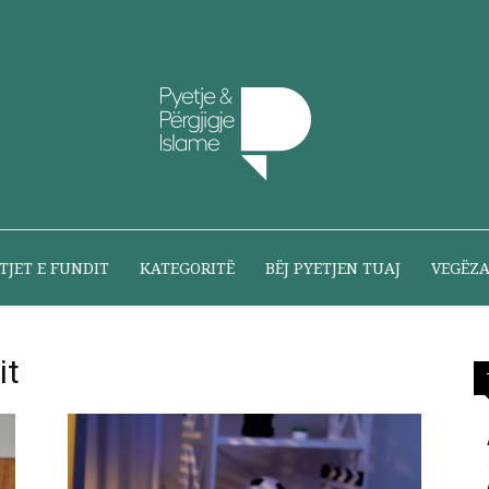
Pyetje
TJET E FUNDIT
KATEGORITË
BËJ PYETJEN TUAJ
VEGËZ
it
dhe