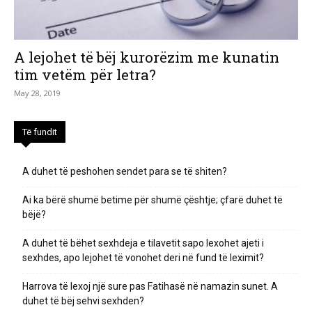
A lejohet të bëj kurorëzim me kunatin
tim vetëm për letra?
May 28, 2019
Të fundit
A duhet të peshohen sendet para se të shiten?
Ai ka bërë shumë betime për shumë çështje; çfarë duhet të
bëjë?
A duhet të bëhet sexhdeja e tilavetit sapo lexohet ajeti i
sexhdes, apo lejohet të vonohet deri në fund të leximit?
Harrova të lexoj një sure pas Fatihasë në namazin sunet. A
duhet të bëj sehvi sexhden?