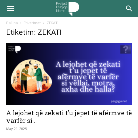
Ballina
Etiketimet
ZEKATI
Etiketim: ZEKATI
A lejohet që zekati t’u jepet të afërmve të
varfër si...
May 21, 2025