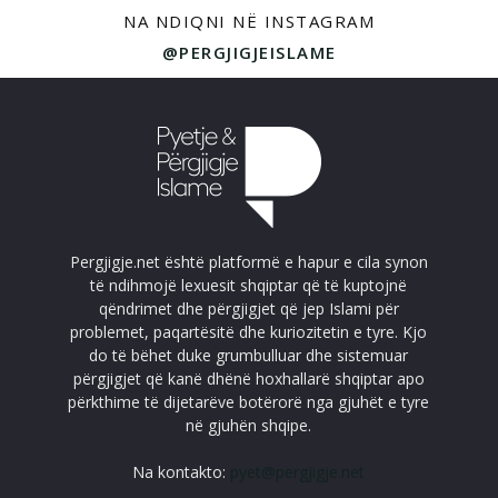
NA NDIQNI NË INSTAGRAM
@PERGJIGJEISLAME
Pergjigje.net është platformë e hapur e cila synon
të ndihmojë lexuesit shqiptar që të kuptojnë
qëndrimet dhe përgjigjet që jep Islami për
problemet, paqartësitë dhe kuriozitetin e tyre. Kjo
do të bëhet duke grumbulluar dhe sistemuar
përgjigjet që kanë dhënë hoxhallarë shqiptar apo
përkthime të dijetarëve botërorë nga gjuhët e tyre
në gjuhën shqipe.
Na kontakto:
pyet@pergjigje.net