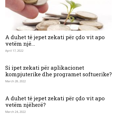
A duhet të jepet zekati për çdo vit apo
vetëm një...
April 17, 2022
Si ipet zekati për aplikacionet
kompjuterike dhe programet softuerike?
March 28, 2022
A duhet të jepet zekati për çdo vit apo
vetëm njëherë?
March 24, 2022