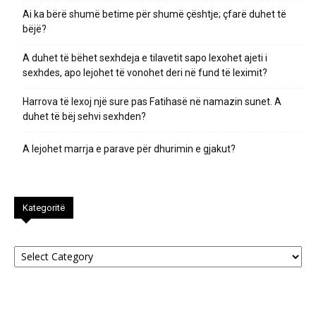
Ai ka bërë shumë betime për shumë çështje; çfarë duhet të
bëjë?
A duhet të bëhet sexhdeja e tilavetit sapo lexohet ajeti i
sexhdes, apo lejohet të vonohet deri në fund të leximit?
Harrova të lexoj një sure pas Fatihasë në namazin sunet. A
duhet të bëj sehvi sexhden?
A lejohet marrja e parave për dhurimin e gjakut?
Kategoritë
Kategoritë