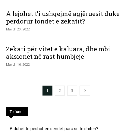
A lejohet t’i ushqejmë agjëruesit duke
përdorur fondet e zekatit?
March 20, 2022
Zekati për vitet e kaluara, dhe mbi
aksionet në rast humbjeje
March 16, 2022
1
2
3
Të fundit
A duhet të peshohen sendet para se të shiten?