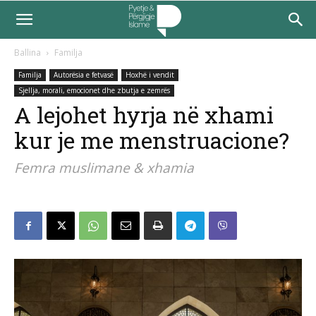
Ballina
Familja
Familja
Autorësia e fetvasë
Hoxhë i vendit
Sjellja, morali, emocionet dhe zbutja e zemrës
A lejohet hyrja në xhami
kur je me menstruacione?
Femra muslimane & xhamia