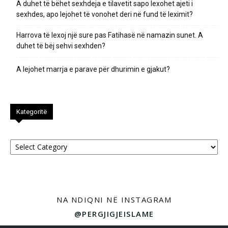
A duhet të bëhet sexhdeja e tilavetit sapo lexohet ajeti i
sexhdes, apo lejohet të vonohet deri në fund të leximit?
Harrova të lexoj një sure pas Fatihasë në namazin sunet. A
duhet të bëj sehvi sexhden?
A lejohet marrja e parave për dhurimin e gjakut?
Kategoritë
Kategoritë
NA NDIQNI NË INSTAGRAM
@PERGJIGJEISLAME