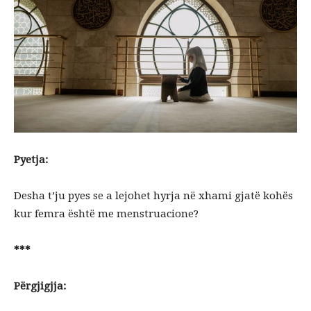
Pyetja:
Desha t’ju pyes se a lejohet hyrja në xhami gjatë kohës
kur femra është me menstruacione?
***
Përgjigjja: