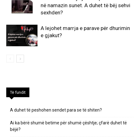
në namazin sunet. A duhet të bëj sehvi
sexhden?
A lejohet marrja e parave për dhurimin
e gjakut?
Të fundit
A duhet të peshohen sendet para se të shiten?
Ai ka bërë shumë betime për shumë çështje; çfarë duhet të
bëjë?