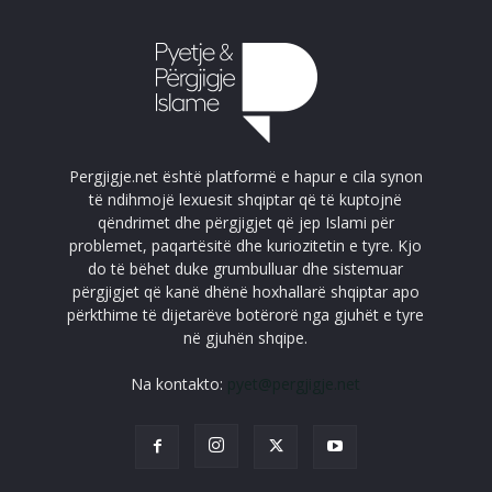
Pergjigje.net është platformë e hapur e cila synon
të ndihmojë lexuesit shqiptar që të kuptojnë
qëndrimet dhe përgjigjet që jep Islami për
problemet, paqartësitë dhe kuriozitetin e tyre. Kjo
do të bëhet duke grumbulluar dhe sistemuar
përgjigjet që kanë dhënë hoxhallarë shqiptar apo
përkthime të dijetarëve botërorë nga gjuhët e tyre
në gjuhën shqipe.
Na kontakto:
pyet@pergjigje.net