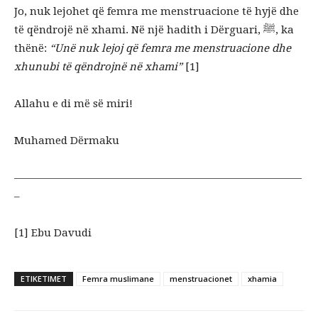
Jo, nuk lejohet që femra me menstruacione të hyjë dhe
të qëndrojë në xhami. Në një hadith i Dërguari, ﷺ, ka
thënë:
“Unë nuk lejoj që femra me menstruacione dhe
xhunubi të qëndrojnë në xhami”
[1]
Allahu e di më së miri!
Muhamed Dërmaku
———————————————————————————
–
[1] Ebu Davudi
ETIKETIMET
Femra muslimane
menstruacionet
xhamia