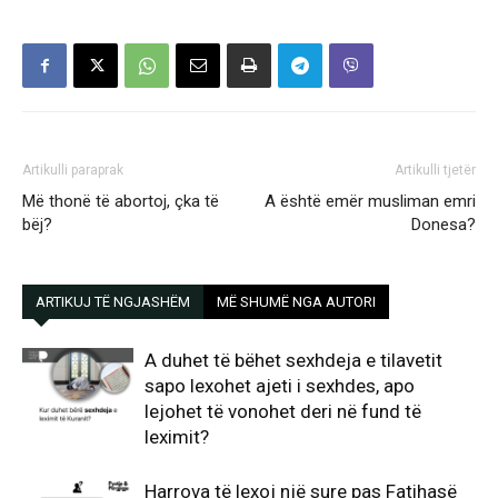
Artikulli paraprak
Artikulli tjetër
Më thonë të abortoj, çka të
A është emër musliman emri
bëj?
Donesa?
ARTIKUJ TË NGJASHËM
MË SHUMË NGA AUTORI
A duhet të bëhet sexhdeja e tilavetit
sapo lexohet ajeti i sexhdes, apo
lejohet të vonohet deri në fund të
leximit?
Harrova të lexoj një sure pas Fatihasë