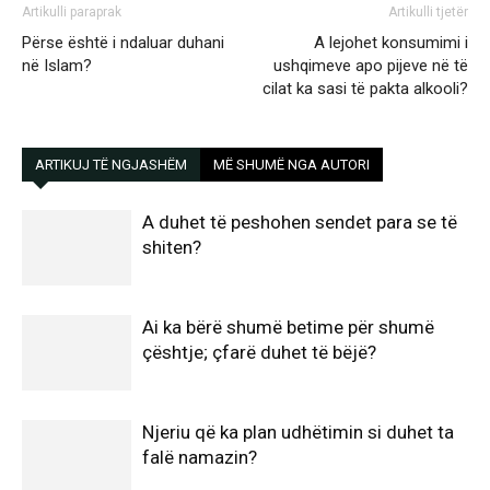
Artikulli paraprak
Artikulli tjetër
Përse është i ndaluar duhani
A lejohet konsumimi i
në Islam?
ushqimeve apo pijeve në të
cilat ka sasi të pakta alkooli?
ARTIKUJ TË NGJASHËM
MË SHUMË NGA AUTORI
A duhet të peshohen sendet para se të
shiten?
Ai ka bërë shumë betime për shumë
çështje; çfarë duhet të bëjë?
Njeriu që ka plan udhëtimin si duhet ta
falë namazin?