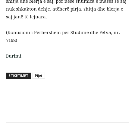
shitja dhe blerja e saj, por nëse shumica e masës së saj
nuk shkakton dehje, atëherë pirja, shitja dhe blerja e
saj janë të lejuara.
(Komisioni i Përhershëm për Studime dhe Fetva, nr.
7168)
Burimi
ETIKETIMET
Pijet