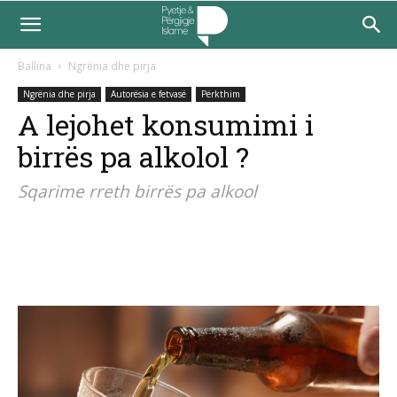
Ballina
Ngrënia dhe pirja
Ngrënia dhe pirja
Autorësia e fetvasë
Përkthim
A lejohet konsumimi i
birrës pa alkolol ?
Sqarime rreth birrës pa alkool