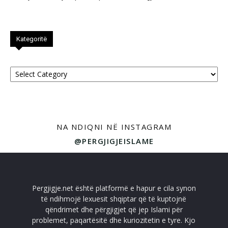
Kategoritë
Kategoritë
NA NDIQNI NË INSTAGRAM
@PERGJIGJEISLAME
Pergjigje.net është platformë e hapur e cila synon
të ndihmojë lexuesit shqiptar që të kuptojnë
qëndrimet dhe përgjigjet që jep Islami për
problemet, paqartësitë dhe kuriozitetin e tyre. Kjo