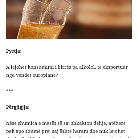
Pyetja:
A lejohet konsumimi i birrës pa alkolol, të eksportuar
nga vendet europiane?
***
Përgjigjja:
Nëse shumica e masës së saj shkakton dehje, atëherë
pak apo shumë prej saj është haram dhe nuk lejohet