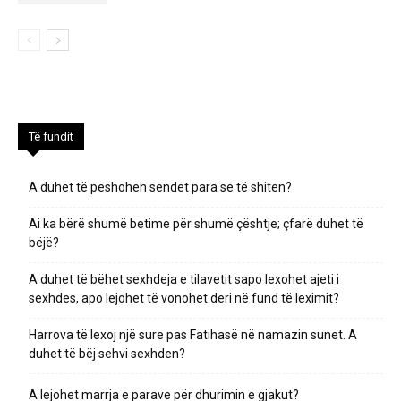
Të fundit
A duhet të peshohen sendet para se të shiten?
Ai ka bërë shumë betime për shumë çështje; çfarë duhet të
bëjë?
A duhet të bëhet sexhdeja e tilavetit sapo lexohet ajeti i
sexhdes, apo lejohet të vonohet deri në fund të leximit?
Harrova të lexoj një sure pas Fatihasë në namazin sunet. A
duhet të bëj sehvi sexhden?
A lejohet marrja e parave për dhurimin e gjakut?