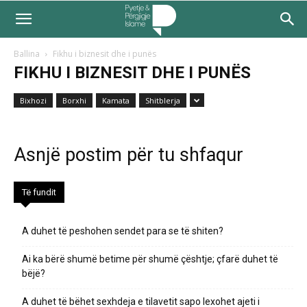
Ballina
Fikhu i biznesit dhe i punës
FIKHU I BIZNESIT DHE I PUNËS
Bixhozi
Borxhi
Kamata
Shitblerja
Asnjë postim për tu shfaqur
Të fundit
A duhet të peshohen sendet para se të shiten?
Ai ka bërë shumë betime për shumë çështje; çfarë duhet të
bëjë?
A duhet të bëhet sexhdeja e tilavetit sapo lexohet ajeti i