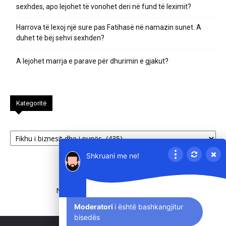
sexhdes, apo lejohet të vonohet deri në fund të leximit?
Harrova të lexoj një sure pas Fatihasë në namazin sunet. A
duhet të bëj sehvi sexhden?
A lejohet marrja e parave për dhurimin e gjakut?
Kategoritë
Kategoritë
Shkruani me ne!
NA NDIQNI NË INSTAGRAM
@PERGJIGJEISLAME
Moderatori
i është bashkangjitur
bisedës