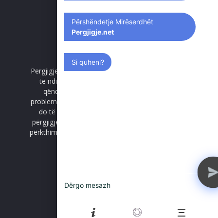
Përshëndetje Mirëserdhët
Pergjigje.net
Si quheni?
Pergjigje.net është platformë e hapur e cila synon
të ndihmojë lexuesit shqiptar që të kuptojnë
qëndrimet dhe përgjigjet që jep Islami për
problemet, paqartësitë dhe kuriozitetin e tyre. Kjo
do të bëhet duke grumbulluar dhe sistemuar
përgjigjet që kanë dhënë hoxhallarë shqiptar apo
përkthime të dijetarëve botërorë nga gjuhët e tyre
në gjuhën shqipe.
Na kontakto:
pyet@pergjigje.net