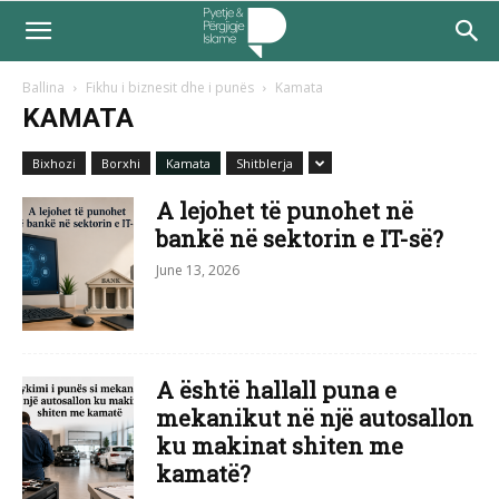
Ballina
Fikhu i biznesit dhe i punës
Kamata
KAMATA
Bixhozi
Borxhi
Kamata
Shitblerja
A lejohet të punohet në
bankë në sektorin e IT-së?
June 13, 2026
A është hallall puna e
mekanikut në një autosallon
ku makinat shiten me
kamatë?