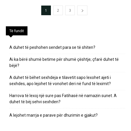
1
2
3
Të fundit
A duhet të peshohen sendet para se të shiten?
Ai ka bërë shumë betime për shumë çështje; çfarë duhet të
bëjë?
A duhet të bëhet sexhdeja e tilavetit sapo lexohet ajeti i
sexhdes, apo lejohet të vonohet deri në fund të leximit?
Harrova të lexoj një sure pas Fatihasë në namazin sunet. A
duhet të bëj sehvi sexhden?
A lejohet marrja e parave për dhurimin e gjakut?