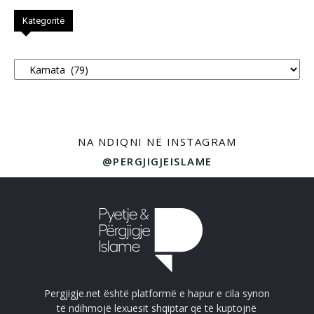
Kategoritë
Kategoritë
NA NDIQNI NË INSTAGRAM
@PERGJIGJEISLAME
Pergjigje.net është platformë e hapur e cila synon
të ndihmojë lexuesit shqiptar që të kuptojnë