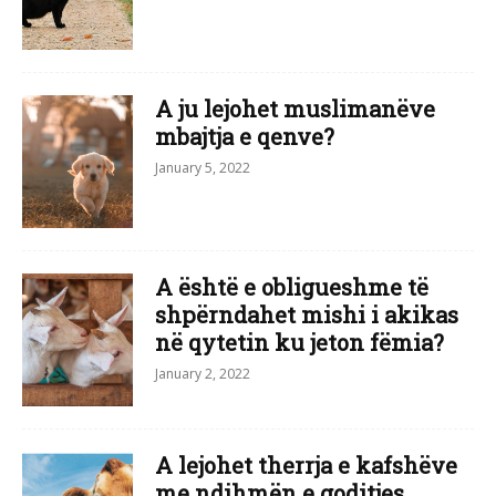
A ju lejohet muslimanëve
mbajtja e qenve?
January 5, 2022
A është e obligueshme të
shpërndahet mishi i akikas
në qytetin ku jeton fëmia?
January 2, 2022
A lejohet therrja e kafshëve
me ndihmën e goditjes