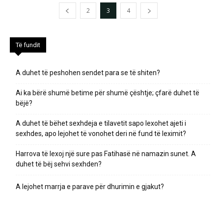
2
3
4
Të fundit
A duhet të peshohen sendet para se të shiten?
Ai ka bërë shumë betime për shumë çështje; çfarë duhet të
bëjë?
A duhet të bëhet sexhdeja e tilavetit sapo lexohet ajeti i
sexhdes, apo lejohet të vonohet deri në fund të leximit?
Harrova të lexoj një sure pas Fatihasë në namazin sunet. A
duhet të bëj sehvi sexhden?
A lejohet marrja e parave për dhurimin e gjakut?