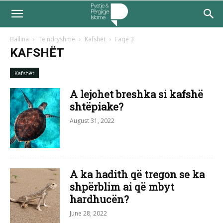
Ballina
Te ndryshme
Kafshët
Faqe 3
KAFSHËT
Kafshët
A lejohet breshka si kafshë
shtëpiake?
August 31, 2022
A ka hadith që tregon se ka
shpërblim ai që mbyt
hardhucën?
June 28, 2022