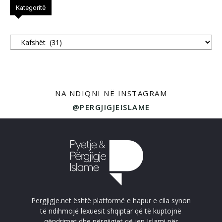
Kategoritë
Kategoritë
NA NDIQNI NË INSTAGRAM
@PERGJIGJEISLAME
Pergjigje.net është platformë e hapur e cila synon
të ndihmojë lexuesit shqiptar që të kuptojnë
qëndrimet dhe përgjigjet që jep Islami për