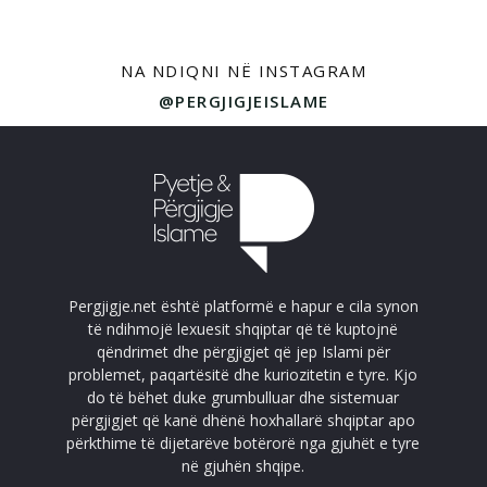
NA NDIQNI NË INSTAGRAM
@PERGJIGJEISLAME
Pergjigje.net është platformë e hapur e cila synon
të ndihmojë lexuesit shqiptar që të kuptojnë
qëndrimet dhe përgjigjet që jep Islami për
problemet, paqartësitë dhe kuriozitetin e tyre. Kjo
do të bëhet duke grumbulluar dhe sistemuar
përgjigjet që kanë dhënë hoxhallarë shqiptar apo
përkthime të dijetarëve botërorë nga gjuhët e tyre
në gjuhën shqipe.