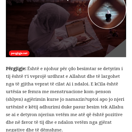
Përgjigje:
Është e njohur për çdo besimtar se detyrim i
tij është t’i veprojë urdhrat e Allahut dhe të largohet
nga të gjitha veprat të cilat Ai i ndaloi. E kCila është
urtësia se femra me menstruacione kom-penson
(shlyen) agjërimin kurse jo namazin?uptoi apo jo njeri
urtësinë e këtij adhurimi duke pasur besim tek Allahu
se ai e detyron njeriun vetëm me atë që është pozitive
dhe në favor të tij dhe e ndalon vetëm nga gjërat
negative dhe të dëmshme.