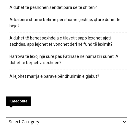
A duhet të peshohen sendet para se të shiten?
Ai ka bërë shumë betime për shumë çështje; çfarë duhet të
bëjë?
A duhet të bëhet sexhdeja e tilavetit sapo lexohet ajeti i
sexhdes, apo lejohet të vonohet deri në fund të leximit?
Harrova të lexoj një sure pas Fatihasë në namazin sunet. A
duhet të bëj sehvi sexhden?
A lejohet marrja e parave për dhurimin e gjakut?
Kategoritë
Kategoritë