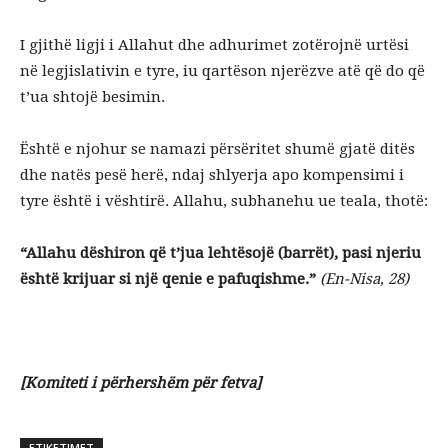
​I gjithë ligji i Allahut dhe adhurimet zotërojnë urtësi
në legjislativin e tyre, iu qartëson njerëzve atë që do që
t’ua shtojë besimin.
​Është e njohur se namazi përsëritet shumë gjatë ditës
dhe natës pesë herë, ndaj shlyerja apo kompensimi i
tyre është i vështirë. Allahu, subhanehu ue teala, thotë:
“Allahu dëshiron që t’jua lehtësojë (barrët), pasi njeriu
është krijuar si një qenie e pafuqishme.”
(En-Nisa, 28)
[Komiteti i përhershëm për fetva]
ETIKETIMET