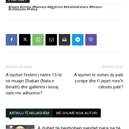
#Islam #Urtësi #Namazi #Agjërimi #KëshillaFetare #Besimi
#Lehtësimi #Fetva
Artikulli paraprak
Artikulli tjetër
A lejohet festimi i natës 15-të
A lejohet të vishen dy palë
në muajin Shaban (Nata e
çorape dhe t’i jepet mes’h
Beratit) dhe gjallërimi i kësaj
cilësdo palë?
nate me adhurime?
ARTIKUJ TË NGJASHËM
MË SHUMË NGA AUTORI
A duhet të peshohen sendet para se të