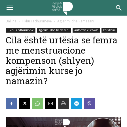
Ballina
Fikhu i adhurimeve
Agjërimi dhe Ramazani
Fikhu i adhurimeve
Agjërimi dhe Ramazani
Autorësia e fetvasë
Përkthim
Cila është urtësia se femra
me menstruacione
kompenson (shlyen)
agjërimin kurse jo
namazin?