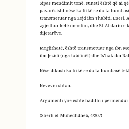
Sipas mendimit tonë, suneti është që ai 
pavarësisht nëse ka frikë se do ta humbasë
transmetuar nga Zejd ibn Thabiti, Enesi,
zgjedhur këtë mendim, dhe El-Abdariu e 
dijetarëve.
Megjithatë, është transmetuar nga Ibn Me
ibn Jezidi (nga tabi’inët) dhe Is’hak ibn Ra
Nëse dikush ka frikë se do ta humbasë tekbir
Neveviu shton:
Argumenti ynë është hadithi i përmendur 
(Sherh el-Muhedhdheb, 4/207)