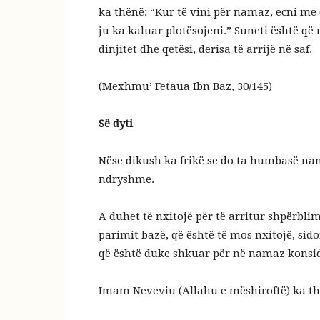
ka thënë: “Kur të vini për namaz, ecni me q
ju ka kaluar plotësojeni.” Suneti është që
dinjitet dhe qetësi, derisa të arrijë në saf.
(Mexhmu’ Fetaua Ibn Baz, 30/145)
Së dyti
Nëse dikush ka frikë se do ta humbasë n
ndryshme.
A duhet të nxitojë për të arritur shpërbl
parimit bazë, që është të mos nxitojë, sidomos duk
që është duke shkuar për në namaz konsi
Imam Neveviu (Allahu e mëshiroftë) ka th