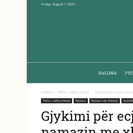
Friday, August 7, 2026
BALLINA
PYE
Ballina
Fikhu i adhurimeve
Gjykimi për ecjen me s
Fikhu i adhurimeve
Namazi
Namazi me xhemat
Autorës
Gjykimi për ecj
namazin me x