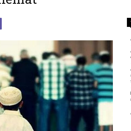
përgjigje
nga
feja
islame