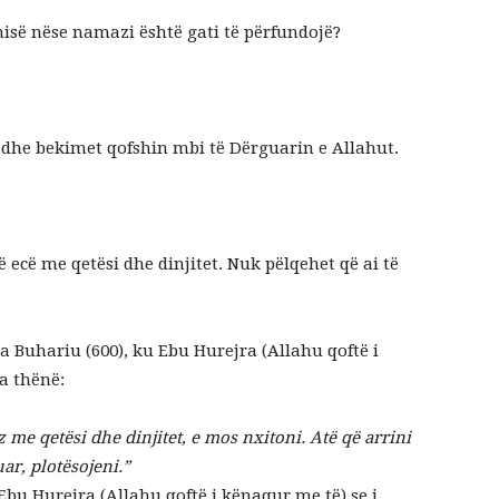
misë nëse namazi është gati të përfundojë?
 dhe bekimet qofshin mbi të Dërguarin e Allahut.
 ecë me qetësi dhe dinjitet. Nuk pëlqehet që ai të
 Buhariu (600), ku Ebu Hurejra (Allahu qoftë i
e të) transmeton se Profeti ﷺ ka thënë:
me qetësi dhe dinjitet, e mos nxitoni. Atë që arrini
ar, plotësojeni.”
bu Hurejra (Allahu qoftë i kënaqur me të) se i