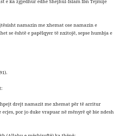
ast e ka zgjedhur edhe Shejhul-Islam Ibn Tejmije
rejtësisht namazin me xhemat ose namazin e
het se është e papëlqyer të nxitojë, sepse humbja e
91).
t:
shpejt drejt namazit me xhemat për të arritur
e ecjes, por jo duke vrapuar në mënyrë që bie ndesh
h (Allahu e mëshiroftë) ka thënë: