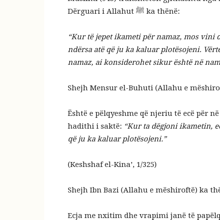
Dërguari i Allahut ﷺ ka thënë:
“Kur të jepet ikameti për namaz, mos vini d
ndërsa atë që ju ka kaluar plotësojeni. Vër
namaz, ai konsiderohet sikur është në nam
Shejh Mensur el-Buhuti (Allahu e mëshirof
Është e pëlqyeshme që njeriu të ecë për në
hadithi i saktë:
“Kur ta dëgjoni ikametin, e
që ju ka kaluar plotësojeni.”
(Keshshaf el-Kina’, 1/325)
Shejh Ibn Bazi (Allahu e mëshiroftë) ka th
Ecja me nxitim dhe vrapimi janë të papëlq