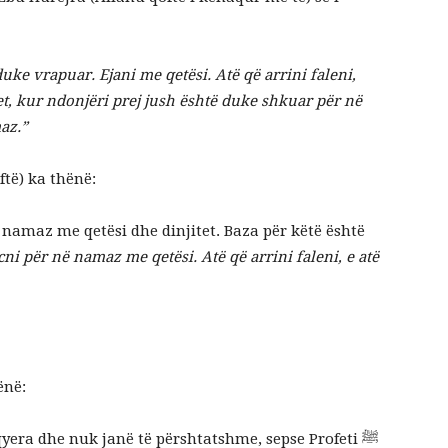
uke vrapuar. Ejani me qetësi. Atë që arrini faleni,
tet, kur ndonjëri prej jush është duke shkuar për në
az.”
të) ka thënë:
 namaz me qetësi dhe dinjitet. Baza për këtë është
cni për në namaz me qetësi. Atë që arrini faleni, e atë
ënë:
yera dhe nuk janë të përshtatshme, sepse Profeti ﷺ