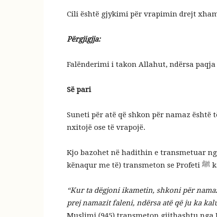
Cili është gjykimi për vrapimin drejt xha
Përgjigjja:
Falënderimi i takon Allahut, ndërsa paqja
Së pari
Suneti për atë që shkon për namaz është të
nxitojë ose të vrapojë.
Kjo bazohet në hadithin e transmetuar nga
kënaqur m
“Kur ta dëgjoni ikametin, shkoni për namaz 
prej namazit faleni, ndërsa atë që ju ka kalu
Muslimi (945) transmeton gjithashtu nga E