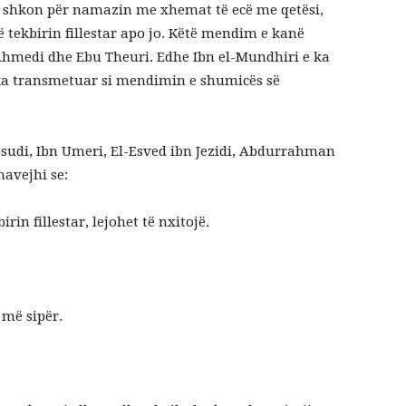
që shkon për namazin me xhemat të ecë me qetësi,
 tekbirin fillestar apo jo. Këtë mendim e kanë
 Ahmedi dhe Ebu Theuri. Edhe Ibn el-Mundhiri e ka
ka transmetuar si mendimin e shumicës së
sudi, Ibn Umeri, El-Esved ibn Jezidi, Abdurrahman
havejhi se:
in fillestar, lejohet të nxitojë.
më sipër.