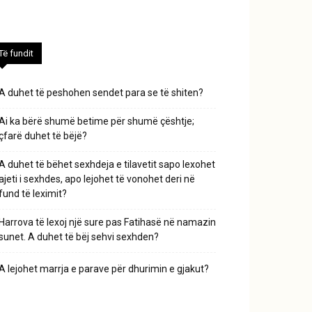
Të fundit
A duhet të peshohen sendet para se të shiten?
Ai ka bërë shumë betime për shumë çështje;
çfarë duhet të bëjë?
A duhet të bëhet sexhdeja e tilavetit sapo lexohet
ajeti i sexhdes, apo lejohet të vonohet deri në
fund të leximit?
Harrova të lexoj një sure pas Fatihasë në namazin
sunet. A duhet të bëj sehvi sexhden?
A lejohet marrja e parave për dhurimin e gjakut?