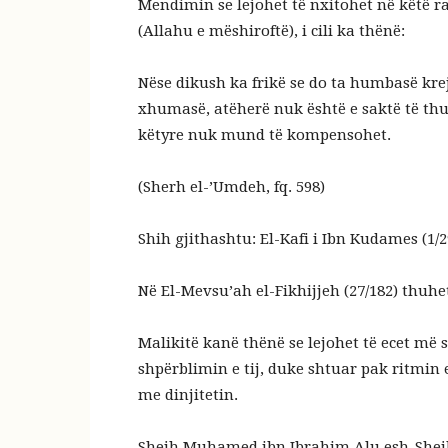
Mendimin se lejohet të nxitohet në këtë r
(Allahu e mëshiroftë), i cili ka thënë:
Nëse dikush ka frikë se do ta humbasë k
xhumasë, atëherë nuk është e saktë të thu
këtyre nuk mund të kompensohet.
(Sherh el-’Umdeh, fq. 598)
Shih gjithashtu: El-Kafi i Ibn Kudames (1/2
Në El-Mevsu’ah el-Fikhijjeh (27/182) thuhe
Malikitë kanë thënë se lejohet të ecet më 
shpërblimin e tij, duke shtuar pak ritmin 
me dinjitetin.
Shejh Muhamed ibn Ibrahim Alu esh-Shejk