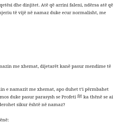
etësi dhe dinjitet. Atë që arrini faleni, ndërsa atë që
 njeriu të vijë në namaz duke ecur normalisht, me
amazin me xhemat, dijetarët kanë pasur mendime të
imin e namazit me xhemat, apo duhet t’i përmbahet
e pasur parasysh se Profeti ﷺ ka thënë se ai
derohet sikur është në namaz?
ënë: