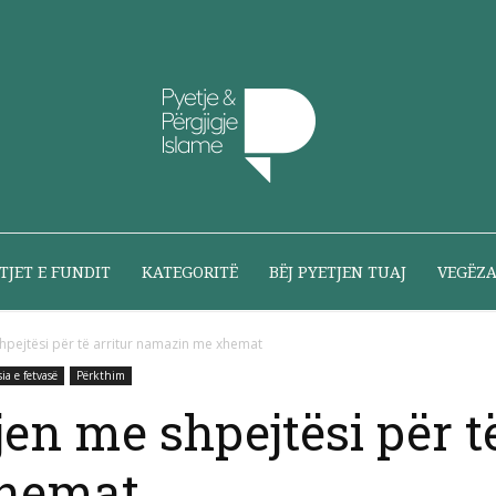
Pyetje
TJET E FUNDIT
KATEGORITË
BËJ PYETJEN TUAJ
VEGËZ
hpejtësi për të arritur namazin me xhemat
ia e fetvasë
Përkthim
dhe
en me shpejtësi për të
hemat