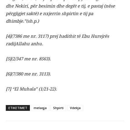
dhe Nekiri, për besimin dhe degët e tij, e pastaj (nëse
përgjigjet saktë) e nxjerrin shpirtin e tij pa
dhimbje.”(sh.p.)
[4]
(7386 me nr. 3117) prej hadithit të Ebu Hurejrës
radijAllahu anhu.
[5]
(2/347 me nr. 8563).
[6]
(7/380 me nr. 3113).
[7]
“El Muhala” (1/21-22).
ETIKETIMET
melaqja
Shpirti
Vdekja