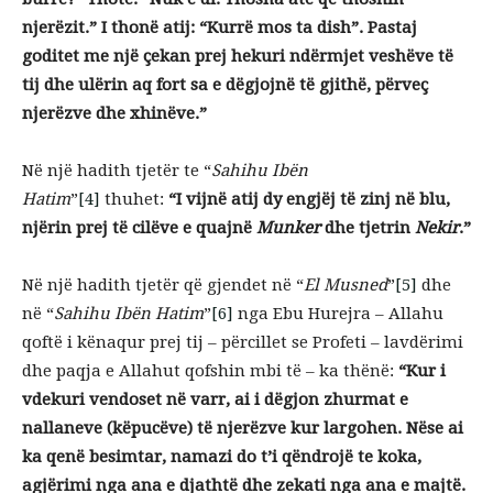
njerëzit.” I thonë atij: “Kurrë mos ta dish”. Pastaj
goditet me një çekan prej hekuri ndërmjet veshëve të
tij dhe ulërin aq fort sa e dëgjojnë të gjithë, përveç
njerëzve dhe xhinëve.”
Në një hadith tjetër te “
Sahihu Ibën
Hatim
”
[4]
thuhet:
“I vijnë atij dy engjëj të zinj në blu,
njërin prej të cilëve e quajnë
Munker
dhe tjetrin
Nekir
.”
Në një hadith tjetër që gjendet në “
El Musned
”
[5]
dhe
në “
Sahihu Ibën Hatim
”
[6]
nga Ebu Hurejra – Allahu
qoftë i kënaqur prej tij – përcillet se Profeti – lavdërimi
dhe paqja e Allahut qofshin mbi të – ka thënë:
“Kur i
vdekuri vendoset në varr, ai i dëgjon zhurmat e
nallaneve (këpucëve) të njerëzve kur largohen. Nëse ai
ka qenë besimtar, namazi do t’i qëndrojë te koka,
agjërimi nga ana e djathtë dhe zekati nga ana e majtë.