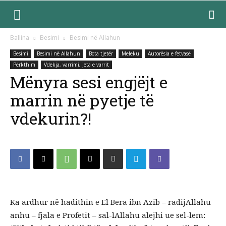
Ballina
Besimi
Besimi në Allahun
Besimi
Besimi në Allahun
Bota tjetër
Meleku
Autorësia e fetvasë
Përkthim
Vdekja, varrimi, jeta e varrit
Mënyra sesi engjëjt e
marrin në pyetje të
vdekurin?!
Ka ardhur në hadithin e El Bera ibn Azib – radijAllahu
anhu – fjala e Profetit – sal-lAllahu alejhi ue sel-lem: