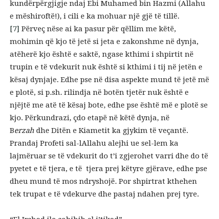
kundërpërgjigje ndaj Ebi Muhamed bin Hazmi (Allahu
e mëshiroftë!), i cili e ka mohuar një gjë të tillë.
[7]
Përveç nëse ai ka pasur për qëllim me këtë,
mohimin që kjo të jetë si jeta e zakonshme në dynja,
atëherë kjo është e saktë, ngase kthimi i shpirtit në
trupin e të vdekurit nuk është si kthimi i tij në jetën e
kësaj dynjaje. Edhe pse në disa aspekte mund të jetë më
e plotë, si p.sh. rilindja në botën tjetër nuk është e
njëjtë me atë të kësaj bote, edhe pse është më e plotë se
kjo. Përkundrazi, çdo etapë në këtë dynja, në
B
erzah
dhe Ditën e Kiametit ka gjykim të veçantë.
Prandaj Profeti sal-lAllahu alejhi ue sel-lem ka
lajmëruar se të vdekurit do t’i zgjerohet varri dhe do të
pyetet e të tjera, e të tjera prej këtyre gjërave, edhe pse
dheu mund të mos ndryshojë. Por shpirtrat kthehen
tek trupat e të vdekurve dhe pastaj ndahen prej tyre.