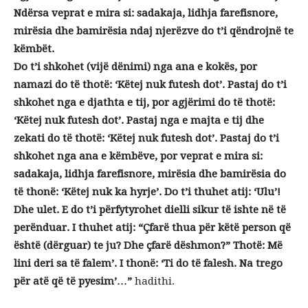
Ndërsa veprat e mira si: sadakaja, lidhja farefisnore,
mirësia dhe bamirësia ndaj njerëzve do t’i qëndrojnë te
këmbët.
Do t’i shkohet (vijë dënimi) nga ana e kokës, por
namazi do të thotë: ‘Këtej nuk futesh dot’. Pastaj do t’i
shkohet nga e djathta e tij, por agjërimi do të thotë:
‘Këtej nuk futesh dot’. Pastaj nga e majta e tij dhe
zekati do të thotë: ‘Këtej nuk futesh dot’. Pastaj do t’i
shkohet nga ana e këmbëve, por veprat e mira si:
sadakaja, lidhja farefisnore, mirësia dhe bamirësia do
të thonë: ‘Këtej nuk ka hyrje’. Do t’i thuhet atij: ‘Ulu’!
Dhe ulet. E do t’i përfytyrohet dielli sikur të ishte në të
perënduar. I thuhet atij: “Çfarë thua për këtë person që
është (dërguar) te ju? Dhe çfarë dëshmon?” Thotë: Më
lini deri sa të falem’. I thonë: ‘Ti do të falesh. Na trego
për atë që të pyesim’…”
hadithi.