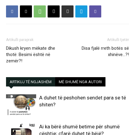
Artikulli paraprak
Artikulli tjetër
Dikush kryen mëkate dhe
Disa fjalë rreth botës së
thotë: Besimi është në
xhinëve…?!
zemër?!
ARTIKUJ TË NGJASHËM
MË SHUMË NGA AUTORI
A duhet të peshohen sendet para se të
shiten?
Ai ka bërë shumë betime për shumë
çështje; çfarë duhet të bëjë?