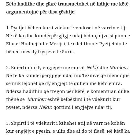
Këto hadithe dhe çfarë transmetohet në lidhje me këtë
argumentojnë për disa çështje
:
1. Pyetjet bëhen kur i vdekuri vendoset në varrin e tij.
Në të ka dhe kundërpërgjigje ndaj bidatçinjve si puna e
Ebu el Hudhejl dhe Merijsi, të cilët thonë: Pyetjet do të
bëhen mes dy fryrjeve të Surit.
2. Emërtimi i dy engjëjve me emrat
Nekir
dhe
Munker
.
Në të ka kundërpërgjigje ndaj mu’tezilive që mendojnë
se nuk lejohet që dy engjëjt të quhen me këto emra.
Ndërsa hadithin që tregon për këtë, e komentuan duke
thënë se
Munker:
është belbëzimi i të vdekurit kur
pyetet, ndërsa
Nekir
: qortimi i engjëjve ndaj tij.
3. Shpirti i të vdekurit i kthehet atij në varr në kohën
kur engjëjt e pyesin, e ulin dhe ai do të flasë. Në këtë ka