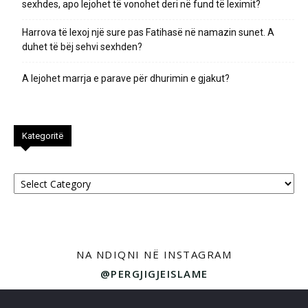
sexhdes, apo lejohet të vonohet deri në fund të leximit?
Harrova të lexoj një sure pas Fatihasë në namazin sunet. A
duhet të bëj sehvi sexhden?
A lejohet marrja e parave për dhurimin e gjakut?
Kategoritë
Kategoritë
NA NDIQNI NË INSTAGRAM
@PERGJIGJEISLAME