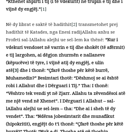
“Kthehet shpirti i tij (i të vdekurit) në trupin e tij dhe i
vijnë dy engjëj.”
[1]
Në dy librat e saktë të hadithit
[2]
transmetohet prej
hadithit të Katades, nga Enesi radijAllahu anhu se
Profeti sal-lAllahu alejhi ue sel-lem ka thënë:
“Kur i
vdekuri vendoset në varrin e tij dhe shokët (të afërmit)
e tij largohen, ai dëgjon zhurmën e nallaneve
(këpucëve) të tyre, i vijnë atij dy engjëj, e ulin
atë
[3]
dhe i thonë: “Çfarë thoshe për këtë burrë,
Muhamedin?” Besimtari thotë: “Dëshmoj se ai është
robi i Allahut dhe i Dërguari i Tij.” Tha: I thonë:
“Vështro tek vendi yt në Zjarr. Allahu ta zëvendësoi atë
me një vend në Xhenet”. I Dërguari i Allahut – sal-
lAllahu alejhi ue sel-lem – tha: “Dhe ai i sheh të dy
vendet”. Tha: “Ndërsa jobesimtarit dhe munafikut
(hipokritit), engjëjt do t’i thonë: “Çfarë thoshe për këtë
burrë?” Thotë: “Nuk e di. Thosha atë që thoshin