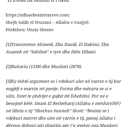
“El Irshad ila sahihih el i’tikad”
https://udhaebesimtareve.com/
Shejh Salih el Feuzani – Allahu e ruajjtë:
Përktheu: Unejs Sheme
[1]
Transmeton Ahmedi, Ebu Daudi, El Hakimi, Ebu
Auaneh në “Sahihat” e tyre dhe Ibën Hibani.
[2]
Buhariu (1338) dhe Muslimi (2870).
[3]
Ky është argument se i vdekuri ulet në varrin e tij kur
engjëjt e marrin në pyetje. Forma dhe mënyra se si e
ulin, futet te çështjet e gajbit (të fshehtës). Por ne e
besojmë këtë. Imam El Berbeharij (Allahu e mëshiroftë!)
në librin e tij “Sherhus Sunneh” thotë: “Besimi se i
vdekuri merret dhe ulet në varrin e tij, pastaj Allahu i
dërgon (kthen) atij shpirtin për t’u pyetur nga Munkeri