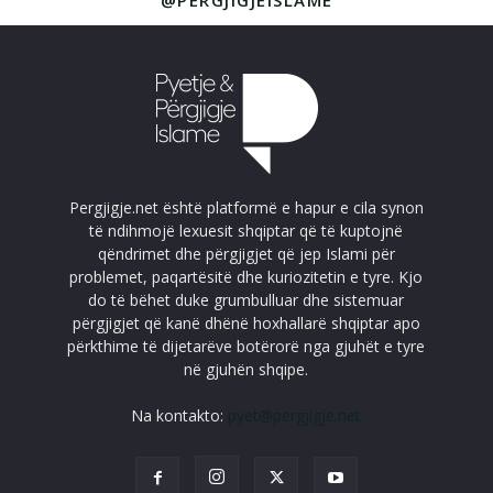
Pergjigje.net është platformë e hapur e cila synon
të ndihmojë lexuesit shqiptar që të kuptojnë
qëndrimet dhe përgjigjet që jep Islami për
problemet, paqartësitë dhe kuriozitetin e tyre. Kjo
do të bëhet duke grumbulluar dhe sistemuar
përgjigjet që kanë dhënë hoxhallarë shqiptar apo
përkthime të dijetarëve botërorë nga gjuhët e tyre
në gjuhën shqipe.
Na kontakto:
pyet@pergjigje.net