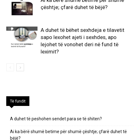
çështje; çfarë duhet të bëjë?
A duhet të bëhet sexhdeja e tilavetit
sapo lexohet ajeti i sexhdes, apo
lejohet të vonohet deri në fund të
leximit?
Të fundit
A duhet të peshohen sendet para se të shiten?
Ai ka bërë shumë betime për shumë çështje; çfarë duhet të
bëjë?