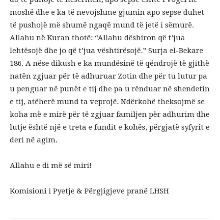
moshë dhe e ka të nevojshme gjumin apo sepse duhet
të pushojë më shumë ngaqë mund të jetë i sëmurë.
Allahu në Kuran thotë: “Allahu dëshiron që t’jua
lehtësojë dhe jo që t’jua vështirësojë.” Surja el-Bekare
186. A nëse dikush e ka mundësinë të qëndrojë të gjithë
natën zgjuar për të adhuruar Zotin dhe për tu lutur pa
u penguar në punët e tij dhe pa u rënduar në shendetin
e tij, atëherë mund ta veprojë. Ndërkohë theksojmë se
koha më e mirë për të zgjuar familjen për adhurim dhe
lutje është një e treta e fundit e kohës, përgjatë syfyrit e
deri në agim.
Allahu e di më së miri!
Komisioni i Pyetje & Përgjigjeve pranë LHSH