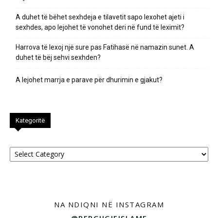
A duhet të bëhet sexhdeja e tilavetit sapo lexohet ajeti i
sexhdes, apo lejohet të vonohet deri në fund të leximit?
Harrova të lexoj një sure pas Fatihasë në namazin sunet. A
duhet të bëj sehvi sexhden?
A lejohet marrja e parave për dhurimin e gjakut?
Kategoritë
Kategoritë
NA NDIQNI NË INSTAGRAM
@PERGJIGJEISLAME