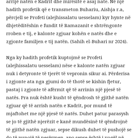
arrijë natën e Kadrit dhe mirësitë e asaj nate. Në një
hadith profetik që e transmeton Buhariu, Aishja r.a,
përcjell se Profeti (alejhissalatu uesselam) kyr hynte në
dhjetëditëshin e fundit të Ramazanit e shtrëngonte
rroben e tij, e kalonte zgjuar kohën e natës dhe e
zgjonte familjen e tij natën. (Sahih el-Buhari nr 2024).
Nga ky hadith profetik kuptojmë se Profeti
(alejhissalatu uesselam) nëse e kalonte natën zgjuar
nuk i detyronte të tjerët të vepronin sikur ai. Përderisa
i zgjonte ata nga gjumi do të thotë se kishin fjetur,
pastaj i zgjonte të afërmit që të arrinin një pjesë të
natës. Pra nuk është kusht të qëndrosh të gjithë natën
zgjuar që të arrish natën e Kadrit, por mund të
mjaftohet me një pjesë të natës. Duhet patur parasysh
se jo të gjithë njerëzit e kanë mundësinë të qëndrojnë
të gjithë natën zgjuar, sepse dikush duhet të pushojë se
do të punojë të nesërmen, apo sepse është i vogël në