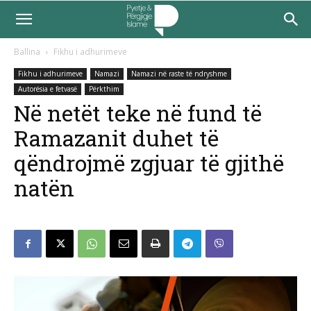
Ballina
Fikhu i adhurimeve
Fikhu i adhurimeve
Namazi
Namazi në raste të ndryshme
Autorësia e fetvasë
Përkthim
Në netët teke në fund të
Ramazanit duhet të
qëndrojmë zgjuar të gjithë
natën