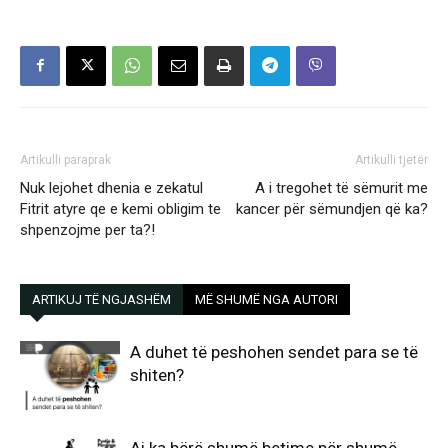
Artikulli paraprak
Artikulli tjetër
Nuk lejohet dhenia e zekatul
A i tregohet të sëmurit me
Fitrit atyre qe e kemi obligim te
kancer për sëmundjen që ka?
shpenzojme per ta?!
ARTIKUJ TË NGJASHËM
MË SHUMË NGA AUTORI
A duhet të peshohen sendet para se të
shiten?
Ai ka bërë shumë betime për shumë