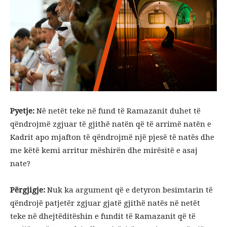
Pyetje:
Në netët teke në fund të Ramazanit duhet të
qëndrojmë zgjuar të gjithë natën që të arrimë natën e
Kadrit apo mjafton të qëndrojmë një pjesë të natës dhe
me këtë kemi arritur mëshirën dhe mirësitë e asaj
nate?
Përgjigje:
Nuk ka argument që e detyron besimtarin të
qëndrojë patjetër zgjuar gjatë gjithë natës në netët
teke në dhejtëditëshin e fundit të Ramazanit që të