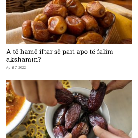
A të hamë iftar së pari apo të falim
akshamin?
April 7, 2022