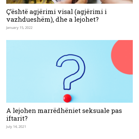
Ç’është agjërimi visal (agjërimi i
vazhdueshëm), dhe a lejohet?
January 15, 2022
A lejohen marrëdhëniet seksuale pas
iftarit?
July 14, 2021