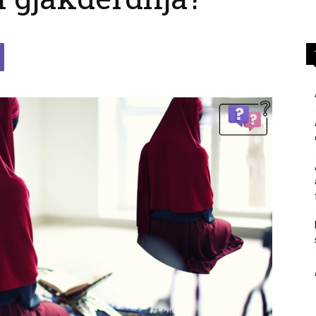
përgjigje
nga
feja
islame