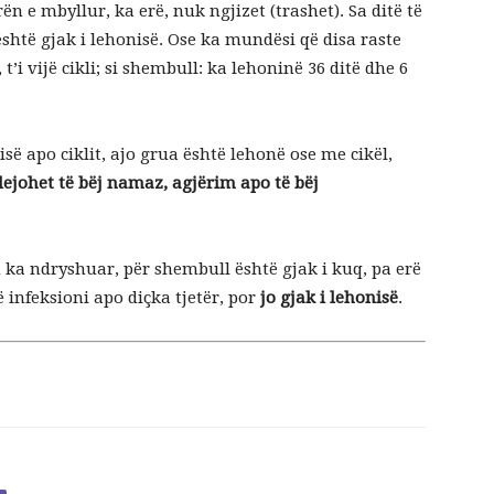
ën e mbyllur, ka erë, nuk ngjizet (trashet). Sa ditë të
 është gjak i lehonisë. Ose ka mundësi që disa raste
t’i vijë cikli; si shembull: ka lehoninë 36 ditë dhe 6
isë apo ciklit, ajo grua është lehonë ose me cikël,
lejohet të bëj namaz, agjërim apo të bëj
u ka ndryshuar, për shembull është gjak i kuq, pa erë
 infeksioni apo diçka tjetër, por
jo gjak i lehonisë
.