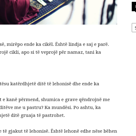
Ka
ë, mirëpo ende ka cikël. Është lindja e saj e parë.
rojë cikli, apo si të veprojë për namaz, tani ka
lotësu katërdhjetë ditë të lehonisë dhe ende ka
arët e kanë përmend, shumica e grave qëndrojnë me
ditëve me u pastru? Ka mundësi. Po ashtu, ka
etë ditë gruaja të pastrohet.
je të gjakut të lehonisë. Është lehonë edhe nëse bëhen