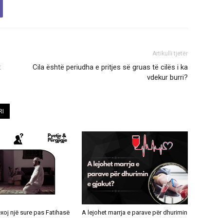
Artikulli tjetër
t
Cila është periudha e pritjes së gruas të cilës i ka
vdekur burri?
RI
exoj një sure pas Fatihasë
A lejohet marrja e parave për dhurimin