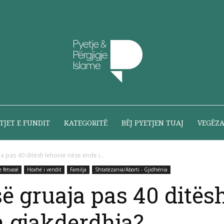
Pyetje
TJET E FUNDIT
KATEGORITË
BËJ PYETJEN TUAJ
VEGËZ
a pas 40 ditësh lehonie nëse ende i...
e fetvasë
Hoxhë i vendit
Familja
Shtatëzania/Aborti - Gjidhënia
dhe
së gruaja pas 40 ditës
 gjakderdhja?