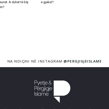
unet. A duhet të bëj
e gjakut?
en?
NA NDIQNI NË INSTAGRAM
@PERGJIGJEISLAME