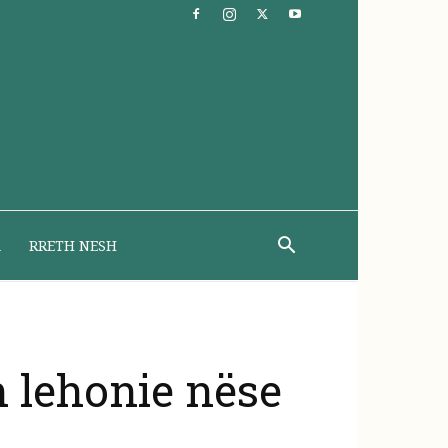
A
RRETH NESH
h lehonie nëse