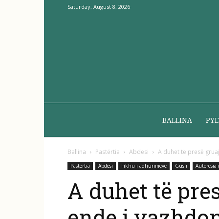
Saturday, August 8, 2026
BALLINA
PYE
Ballina
Pastërtia
Abdesi
A duhet të presë gruaj
Pastërtia
Abdesi
Fikhu i adhurimeve
Gusli
Autorësia 
A duhet të pre
ende i vazhdon