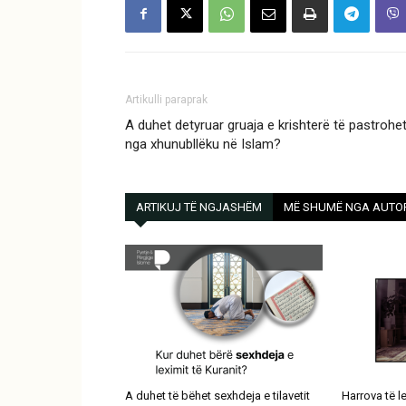
Artikulli paraprak
A duhet detyruar gruaja e krishterë të pastrohe
nga xhunubllëku në Islam?
ARTIKUJ TË NGJASHËM
MË SHUMË NGA AUTO
A duhet të bëhet sexhdeja e tilavetit
Harrova të l