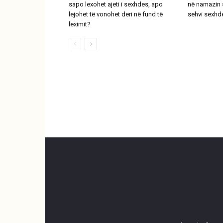
sapo lexohet ajeti i sexhdes, apo
në namazin s
lejohet të vonohet deri në fund të
sehvi sexhd
leximit?