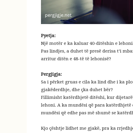
Pyetja:
Një motër e ka kaluar 40-ditëshin e lehonis
Pas lindjes, a duhet të presë derisa t’i mba
arritur ditën e 48-të të lehonisë?
Pergjigja:
Sa i përket gruas e cila ka lind dhe i ka p
gjakëderdhje, dhe çka duhet bër?
Fillimisht katërdhjetë ditëshi, kur dijet
lehoni. A ka mundësi që para katërdhjetë 
mundësi që edhe pas më shumë se katërdhj
Kjo çështje lidhet me gjakë, pra ka rrjedh