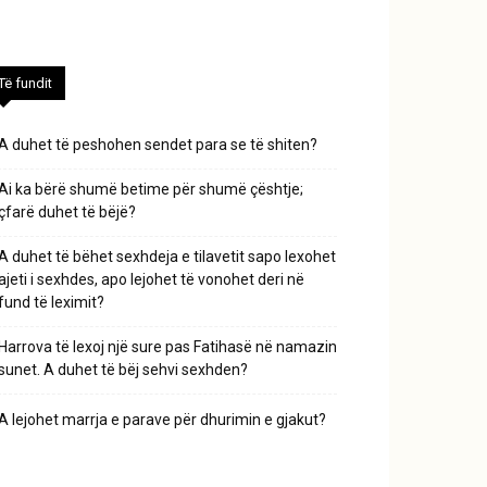
Të fundit
A duhet të peshohen sendet para se të shiten?
Ai ka bërë shumë betime për shumë çështje;
çfarë duhet të bëjë?
A duhet të bëhet sexhdeja e tilavetit sapo lexohet
ajeti i sexhdes, apo lejohet të vonohet deri në
fund të leximit?
Harrova të lexoj një sure pas Fatihasë në namazin
sunet. A duhet të bëj sehvi sexhden?
A lejohet marrja e parave për dhurimin e gjakut?