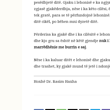
pesëdhjetë ditë. Gjaku i lehonisë e ka ngjyr
zgjasë gjakëderdhja, nëse i ka këto cilësi,
tek gratë, para se të përfundojnë lehoninë, 
ditë cikël, po bëhen mni dyzetë ditë.
Përderisa ka gjakë dhe i ka cilësitë e lehon
dhe kjo gru sa është në këtë gjendje
nuk i 
marrëdhënie me burrin e saj
.
Nëse i ka kaluar ditët e lehonisë dhe gjak
dhe trashet, ky gjakë mund të jetë i ndonjë
Hoxhë Dr. Rasim Haxha