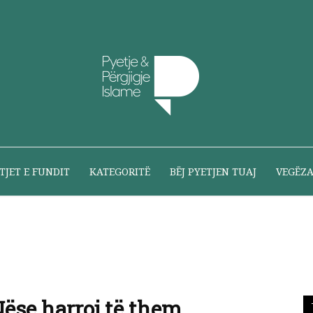
Pyetje
TJET E FUNDIT
KATEGORITË
BËJ PYETJEN TUAJ
VEGËZ
dhe
ëse harroj të them