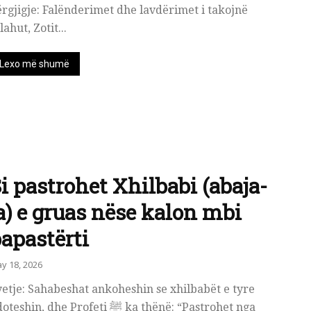
rgjigje: Falënderimet dhe lavdërimet i takojnë
lahut, Zotit...
Lexo më shumë
i pastrohet Xhilbabi (abaja-
a) e gruas nëse kalon mbi
apastërti
y 18, 2026
etje: Sahabeshat ankoheshin se xhilbabët e tyre
eshin, dhe Profeti ﷺ ka thënë: “Pastrohet nga