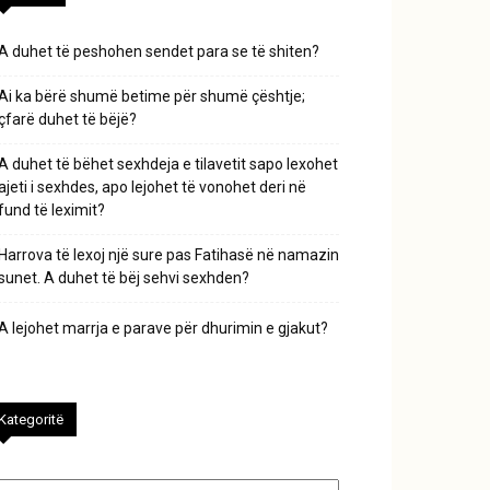
A duhet të peshohen sendet para se të shiten?
Ai ka bërë shumë betime për shumë çështje;
çfarë duhet të bëjë?
A duhet të bëhet sexhdeja e tilavetit sapo lexohet
ajeti i sexhdes, apo lejohet të vonohet deri në
fund të leximit?
Harrova të lexoj një sure pas Fatihasë në namazin
sunet. A duhet të bëj sehvi sexhden?
A lejohet marrja e parave për dhurimin e gjakut?
Kategoritë
tegoritë