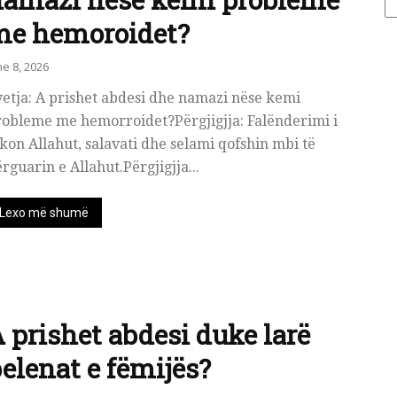
me hemoroidet?
ne 8, 2026
yetja: A prishet abdesi dhe namazi nëse kemi
obleme me hemorroidet? ​Përgjigjja: Falënderimi i
kon Allahut, salavati dhe selami qofshin mbi të
rguarin e Allahut. ​Përgjigjja...
Lexo më shumë
 prishet abdesi duke larë
elenat e fëmijës?