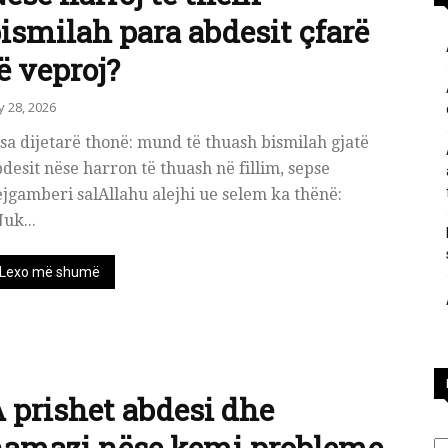
ismilah para abdesit çfarë
përgjigje
ë veproj?
ly 28, 2026
sa dijetarë thonë: mund të thuash bismilah gjatë
desit nëse harron të thuash në fillim, sepse
nga
jgamberi salAllahu alejhi ue selem ka thënë:
uk...
Lexo më shumë
feja
 prishet abdesi dhe
islame
Ka
amazi nëse kemi probleme