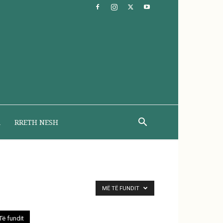
A
RRETH NESH
MË TË FUNDIT
Të fundit