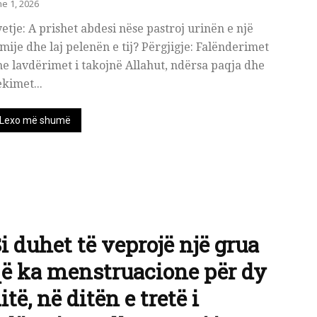
ne 1, 2026
etje: A prishet abdesi nëse pastroj urinën e një
mije dhe laj pelenën e tij? Përgjigje: Falënderimet
e lavdërimet i takojnë Allahut, ndërsa paqja dhe
kimet...
Lexo më shumë
i duhet të veprojë një grua
ë ka menstruacione për dy
itë, në ditën e tretë i