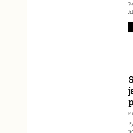
Pë
Al
S
j
p
Ma
Py
ndot