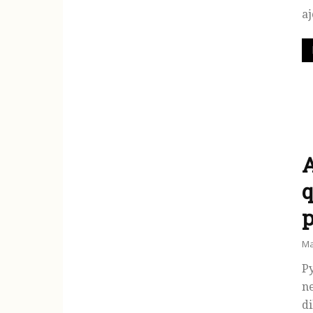
aj
A
q
p
Ma
​P
ne
di