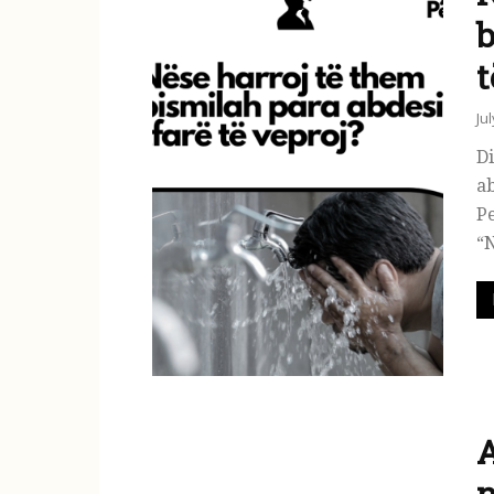
b
t
Ju
Di
ab
Pe
“N
A
n