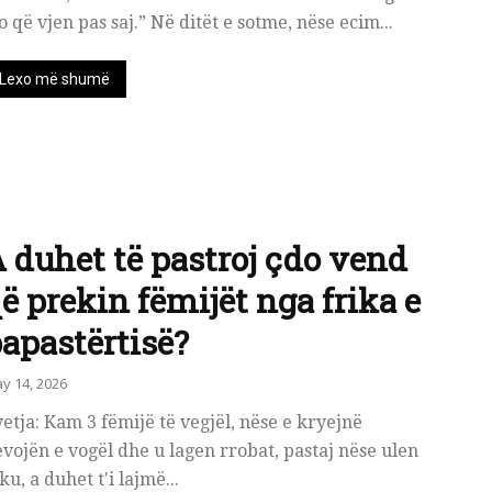
o që vjen pas saj.” Në ditët e sotme, nëse ecim...
Lexo më shumë
 duhet të pastroj çdo vend
ë prekin fëmijët nga frika e
apastërtisë?
y 14, 2026
yetja: Kam 3 fëmijë të vegjël, nëse e kryejnë
vojën e vogël dhe u lagen rrobat, pastaj nëse ulen
ku, a duhet t'i lajmë...