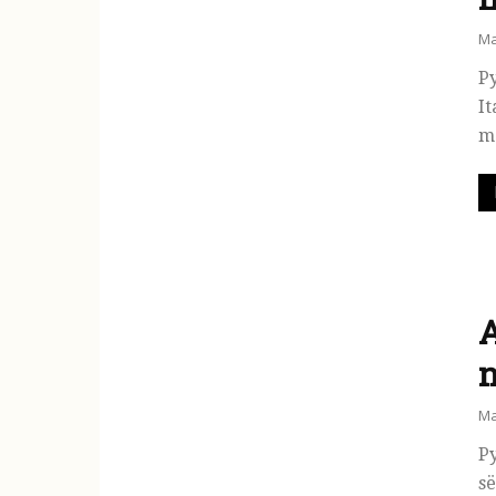
Ma
Py
It
m
A
n
Ma
Py
së