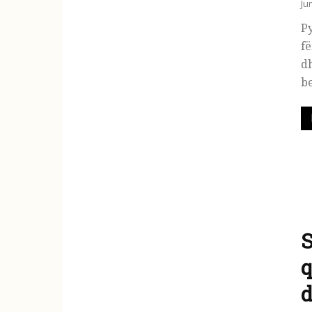
Ju
Py
fë
dh
be
S
q
d