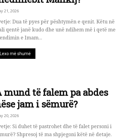
y 21, 2026
etje: Dua të pyes për pështymën e qenit. Këtu në
ali qentë janë kudo dhe unë ndihem më i qetë me
endimin e Imam...
Lexo më shumë
 mund të falem pa abdes
ëse jam i sëmurë?
y 20, 2026
etje: Si duhet të pastrohet dhe të falet personi i
murë? Shpresoj të ma shpjegoni këtë në detaje.