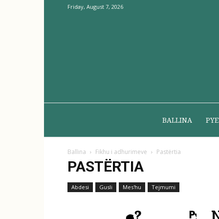
Friday, August 7, 2026
BALLINA
PYE
Ballina
Fikhu i adhurimeve
Pastërtia
PASTËRTIA
Abdesi
Gusli
Mes'hu
Tejmumi
N