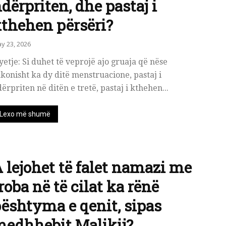
dërpriten, dhe pastaj i
thehen përsëri?
y 23, 2026
etje: Si duhet të veprojë ajo gruaja që nëse
konisht ka dy ditë menstruacione, pastaj i
ërpriten në ditën e tretë, pastaj i kthehen...
Lexo më shumë
 lejohet të falet namazi me
roba në të cilat ka rënë
ështyma e qenit, sipas
edhhebit Malikij?