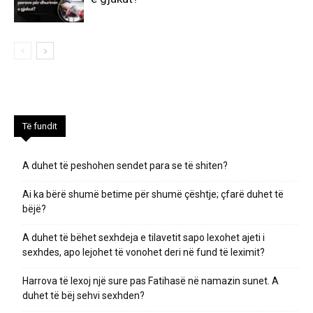
Të fundit
A duhet të peshohen sendet para se të shiten?
Ai ka bërë shumë betime për shumë çështje; çfarë duhet të
bëjë?
A duhet të bëhet sexhdeja e tilavetit sapo lexohet ajeti i
sexhdes, apo lejohet të vonohet deri në fund të leximit?
Harrova të lexoj një sure pas Fatihasë në namazin sunet. A
duhet të bëj sehvi sexhden?