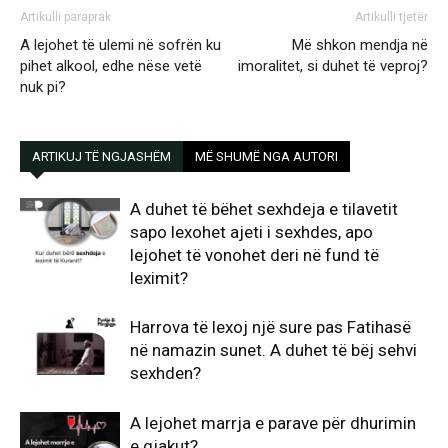
Artikulli paraprak
Artikulli tjetër
A lejohet të ulemi në sofrën ku
Më shkon mendja në
pihet alkool, edhe nëse vetë
imoralitet, si duhet të veproj?
nuk pi?
ARTIKUJ TË NGJASHËM
MË SHUMË NGA AUTORI
A duhet të bëhet sexhdeja e tilavetit
sapo lexohet ajeti i sexhdes, apo
lejohet të vonohet deri në fund të
leximit?
Harrova të lexoj një sure pas Fatihasë
në namazin sunet. A duhet të bëj sehvi
sexhden?
A lejohet marrja e parave për dhurimin
e gjakut?