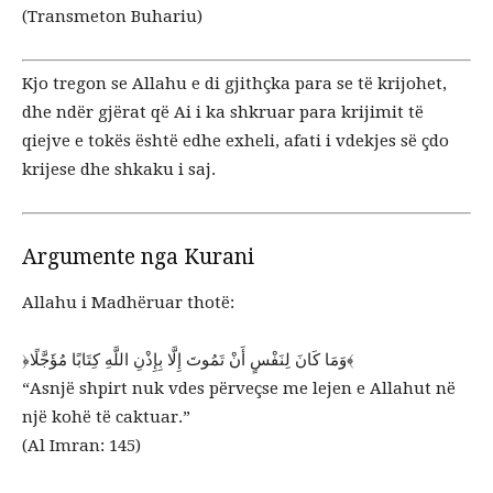
(Transmeton Buhariu)
Kjo tregon se Allahu e di gjithçka para se të krijohet,
dhe ndër gjërat që Ai i ka shkruar para krijimit të
qiejve e tokës është edhe exheli, afati i vdekjes së çdo
krijese dhe shkaku i saj.
Argumente nga Kurani
Allahu i Madhëruar thotë:
﴿وَمَا كَانَ لِنَفْسٍ أَنْ تَمُوتَ إِلَّا بِإِذْنِ اللَّهِ كِتَابًا مُؤَجَّلًا﴾
“Asnjë shpirt nuk vdes përveçse me lejen e Allahut në
një kohë të caktuar.”
(Al Imran: 145)