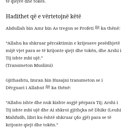
të qiejve dhe tokës.
Hadithet që e vërtetojnë këtë
Abdullah bin Amr bin As tregon se Profeti ﷺ ka thënë:
“Allahu ka shkruar përcaktimin e krijesave pesëdhjetë
mijë vjet para se të krijonte qiejt dhe tokën, dhe Arshi i
Tij ishte mbi ujë.”
(Transmeton Muslimi)
Gjithashtu, Imran bin Husajni transmeton se i
Dërguari i Allahut ﷺ ka thënë:
“Allahu ishte dhe nuk kishte asgjë përpara Tij; Arshi i
Tij ishte mbi ujë dhe Ai shkroi gjithçka në Dhikr (Leuhi
Mahfudh, libri ku është shkruar çdo gjë) para se të
krijonte qiejt dhe tokën.”