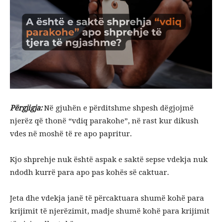
Përgjigja:
Në gjuhën e përditshme shpesh dëgjojmë
njerëz që thonë “vdiq parakohe”, në rast kur dikush
vdes në moshë të re apo papritur.
Kjo shprehje nuk është aspak e saktë sepse vdekja nuk
ndodh kurrë para apo pas kohës së caktuar.
Jeta dhe vdekja janë të përcaktuara shumë kohë para
krijimit të njerëzimit, madje shumë kohë para krijimit