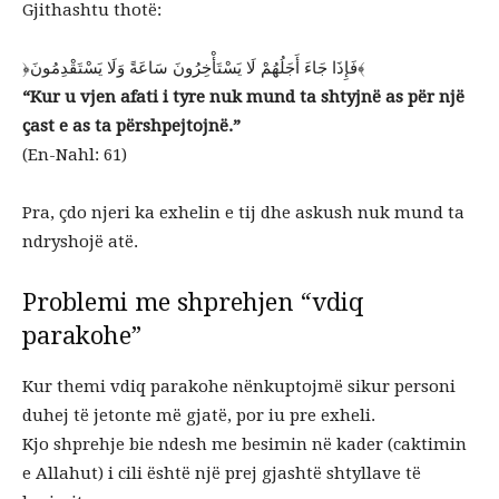
Gjithashtu thotë:
﴿فَإِذَا جَاءَ أَجَلُهُمْ لَا يَسْتَأْخِرُونَ سَاعَةً وَلَا يَسْتَقْدِمُونَ﴾
“Kur u vjen afati i tyre nuk mund ta shtyjnë as për një
çast e as ta përshpejtojnë.”
(En-Nahl: 61)
Pra, çdo njeri ka exhelin e tij dhe askush nuk mund ta
ndryshojë atë.
Problemi me shprehjen “vdiq
parakohe”
Kur themi vdiq parakohe nënkuptojmë sikur personi
duhej të jetonte më gjatë, por iu pre exheli.
Kjo shprehje bie ndesh me besimin në kader (caktimin
e Allahut) i cili është një prej gjashtë shtyllave të