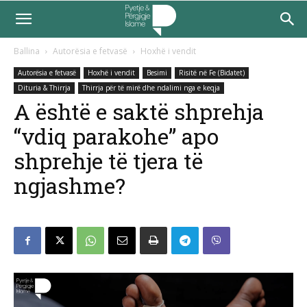
Ballina
Autorësia e fetvasë
Hoxhë i vendit
Autorësia e fetvasë
Hoxhë i vendit
Besimi
Risitë në Fe (Bidatet)
Dituria & Thirrja
Thirrja për të mirë dhe ndalimi nga e keqja
A është e saktë shprehja
“vdiq parakohe” apo
shprehje të tjera të
ngjashme?