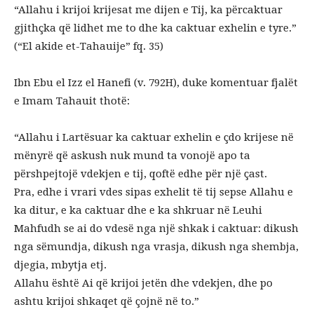
“Allahu i krijoi krijesat me dijen e Tij, ka përcaktuar
gjithçka që lidhet me to dhe ka caktuar exhelin e tyre.”
(“El akide et-Tahauije” fq. 35)
Ibn Ebu el Izz el Hanefi (v. 792H), duke komentuar fjalët
e Imam Tahauit thotë:
“Allahu i Lartësuar ka caktuar exhelin e çdo krijese në
mënyrë që askush nuk mund ta vonojë apo ta
përshpejtojë vdekjen e tij, qoftë edhe për një çast.
Pra, edhe i vrari vdes sipas exhelit të tij sepse Allahu e
ka ditur, e ka caktuar dhe e ka shkruar në Leuhi
Mahfudh se ai do vdesë nga një shkak i caktuar: dikush
nga sëmundja, dikush nga vrasja, dikush nga shembja,
djegia, mbytja etj.
Allahu është Ai që krijoi jetën dhe vdekjen, dhe po
ashtu krijoi shkaqet që çojnë në to.”