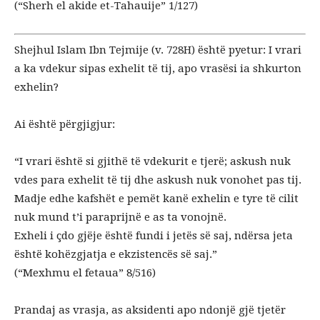
(“Sherh el akide et-Tahauije” 1/127)
Shejhul Islam Ibn Tejmije (v. 728H) është pyetur: I vrari
a ka vdekur sipas exhelit të tij, apo vrasësi ia shkurton
exhelin?
Ai është përgjigjur:
“I vrari është si gjithë të vdekurit e tjerë; askush nuk
vdes para exhelit të tij dhe askush nuk vonohet pas tij.
Madje edhe kafshët e pemët kanë exhelin e tyre të cilit
nuk mund t’i paraprijnë e as ta vonojnë.
Exheli i çdo gjëje është fundi i jetës së saj, ndërsa jeta
është kohëzgjatja e ekzistencës së saj.”
(“Mexhmu el fetaua” 8/516)
Prandaj as vrasja, as aksidenti apo ndonjë gjë tjetër