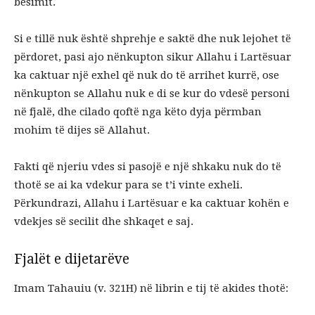
besimit.
Si e tillë nuk është shprehje e saktë dhe nuk lejohet të
përdoret, pasi ajo nënkupton sikur Allahu i Lartësuar
ka caktuar një exhel që nuk do të arrihet kurrë, ose
nënkupton se Allahu nuk e di se kur do vdesë personi
në fjalë, dhe cilado qoftë nga këto dyja përmban
mohim të dijes së Allahut.
Fakti që njeriu vdes si pasojë e një shkaku nuk do të
thotë se ai ka vdekur para se t’i vinte exheli.
Përkundrazi, Allahu i Lartësuar e ka caktuar kohën e
vdekjes së secilit dhe shkaqet e saj.
Fjalët e dijetarëve
Imam Tahauiu (v. 321H) në librin e tij të akides thotë: