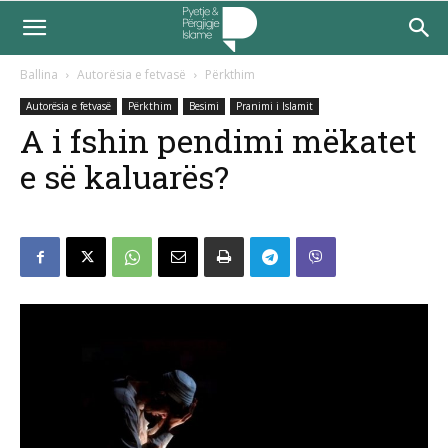
Ballina
Autorësia e fetvasë
Përkthim
Autorësia e fetvasë
Përkthim
Besimi
Pranimi i Islamit
A i fshin pendimi mëkatet
e së kaluarës?