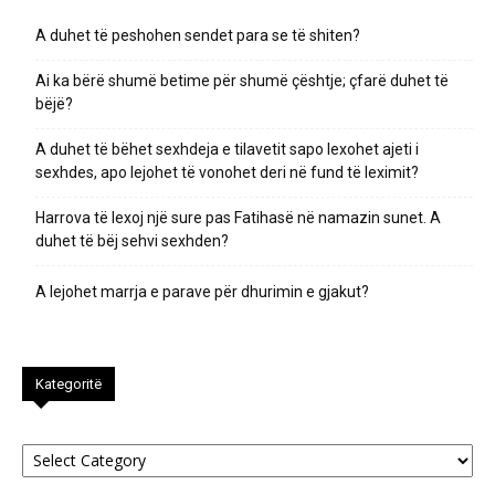
A duhet të peshohen sendet para se të shiten?
Ai ka bërë shumë betime për shumë çështje; çfarë duhet të
bëjë?
A duhet të bëhet sexhdeja e tilavetit sapo lexohet ajeti i
sexhdes, apo lejohet të vonohet deri në fund të leximit?
Harrova të lexoj një sure pas Fatihasë në namazin sunet. A
duhet të bëj sehvi sexhden?
A lejohet marrja e parave për dhurimin e gjakut?
Kategoritë
Kategoritë