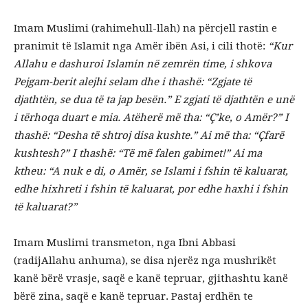
Imam Muslimi (rahimehull-llah) na përcjell rastin e
pranimit të Isla­mit nga Amër ibën Asi, i cili thotë:
“Kur
Allahu e da­shu­roi Islamin në zemrën time, i shkova
Pejgam-berit alej­hi selam dhe i thashë: “Zgjate të
djathtën, se dua të ta jap besën.” E zgjati të djathtën e unë
i tërhoqa duart e mia. Atëherë më tha: “Ç’ke, o Amër?” I
thashë: “Desha të shtroj disa kushte.” Ai më tha: “Çfarë
kushtesh?” I thashë: “Të më falen gabimet!” Ai ma
ktheu: “A nuk e di, o Amër, se Islami i fshin të kaluarat,
edhe hixhreti i fshin të kaluarat, por edhe haxhi i fshin
të kaluarat?”
Imam Muslimi transmeton, nga Ibni Abbasi
(radijAllahu anhuma), se disa njerëz nga mushrikët
kanë bërë vrasje, saqë e kanë tepruar, gjithashtu kanë
bërë zina, saqë e kanë tepruar. Pastaj erdhën te