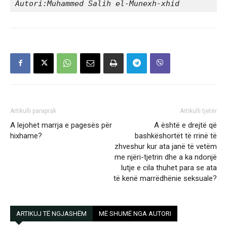
Autori:Muhammed Salih el-Munexh-xhid
Artikulli paraprak
Artikulli tjetër
A lejohet marrja e pagesës për
A është e drejtë që
hixhame?
bashkëshortët të rrinë të
zhveshur kur ata janë të vetëm
me njëri-tjetrin dhe a ka ndonjë
lutje e cila thuhet para se ata
të kenë marrëdhënie seksuale?
ARTIKUJ TË NGJASHËM
MË SHUMË NGA AUTORI