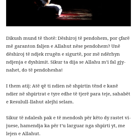
Dikush mund të thotë: Dëshiroj të pendohem, por çfarë
më garanton faljen e Allahut nëse pendohem? Unë
dëshiroj të ndjek rrugën e sigurtë, por më ndërhyn
ndjenja e dyshimit. Si­kur ta dija se Allahu m’i fal gjy­
nahet, do të pendohesha!
I them atij: Atë që ti ndien në shpirtin tënd e kanë
ndier në shpirtrat e tyre edhe të tjerë para teje, sa­ha­bët
e Resu­lull-llahut alejhi selam.
Sikur të ndalesh pak e të mendosh për këto dy rastet vi­
jue­se, hamendja ka për t’u larguar nga shpirti yt, me
le­jen e Allahut.