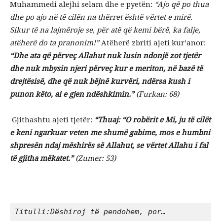
Muhammedi alejhi se­lam dhe e pyetën:
“Ajo që po thua
dhe po ajo në të cilën na thërret është vërtet e mirë.
Sikur t
ë na lajmëroje se, për atë që kemi bërë, ka falje,
atëherë do ta pranonim!”
Atëherë zbri­ti ajeti kur’anor:
“Dhe ata që përveç Allahut nuk lusin ndonjë zot tjetër
dhe nuk mbysin njeri përveç kur e meri­ton, në bazë të
drejtësisë, dhe që nuk bëjnë kurvëri, ndër­­sa kush i
punon këto, ai e gjen ndëshkimin.”
(Furkan: 68)
Gjithashtu ajeti tjetër:
“Thuaj: “O robërit e Mi, ju të cilët
e keni ngarkuar veten me shumë gabime, mos e humbni
shpresën ndaj mëshirës së Allahut, se vërtet Allahu i fal
të gjitha mëkatet.”
(Zumer: 53)
Titulli:Dëshiroj të pendohem, por…