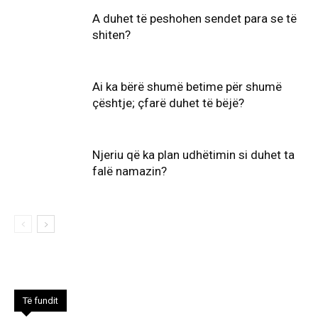
A duhet të peshohen sendet para se të
shiten?
Ai ka bërë shumë betime për shumë
çështje; çfarë duhet të bëjë?
Njeriu që ka plan udhëtimin si duhet ta
falë namazin?
Të fundit