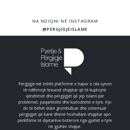
NA NDIQNI NË INSTAGRAM
@PERGJIGJEISLAME
Pergjigje.net është platformë e hapur e cila synon
të ndihmojë lexuesit shqiptar që të kuptojnë
qëndrimet dhe përgjigjet që jep Islami për
problemet, paqartësitë dhe kuriozitetin e tyre. Kjo
do të bëhet duke grumbulluar dhe sistemuar
përgjigjet që kanë dhënë hoxhallarë shqiptar apo
përkthime të dijetarëve botërorë nga gjuhët e tyre
në gjuhën shqipe.