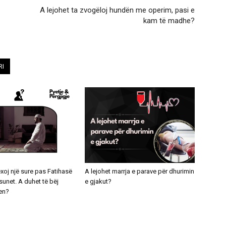
A lejohet ta zvogëloj hundën me operim, pasi e
kam të madhe?
RI
exoj një sure pas Fatihasë
A lejohet marrja e parave për dhurimin
unet. A duhet të bëj
e gjakut?
en?