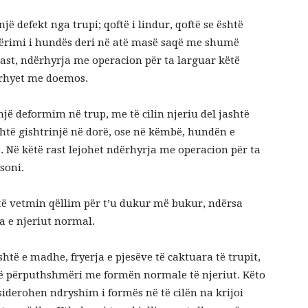
jë defekt nga trupi; qoftë i lindur, qoftë se është
mbërimi i hundës deri në atë masë saqë me shumë
rast, ndërhyrja me operacion për ta larguar këtë
ërhyet me doemos.
një deformim në trup, me të cilin njeriu del jashtë
shtë gishtrinjë në dorë, ose në këmbë, hundën e
 Në këtë rast lejohet ndërhyrja me operacion për ta
soni.
e të vetmin qëllim për t’u dukur më bukur, ndërsa
a e njeriut normal.
shtë e madhe, fryerja e pjesëve të caktuara të trupit,
t në përputhshmëri me formën normale të njeriut. Këto
iderohen ndryshim i formës në të cilën na krijoi