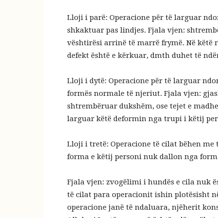
Lloji i parë: Operacione për të larguar ndon
shkaktuar pas lindjes. Fjala vjen: shtre
vështirësi arrinë të marrë frymë. Në këtë 
defekt është e kërkuar, dmth duhet të nd
Lloji i dytë: Operacione për të larguar ndo
formës normale të njeriut. Fjala vjen: gja
shtrembëruar dukshëm, ose tejet e madhe.
larguar këtë deformin nga trupi i këtij per
Lloji i tretë: Operacione të cilat bëhen m
forma e këtij personi nuk dallon nga form
Fjala vjen: zvogëlimi i hundës e cila nuk ë
të cilat para operacionit ishin plotësish
operacione janë të ndaluara, njëherit kons