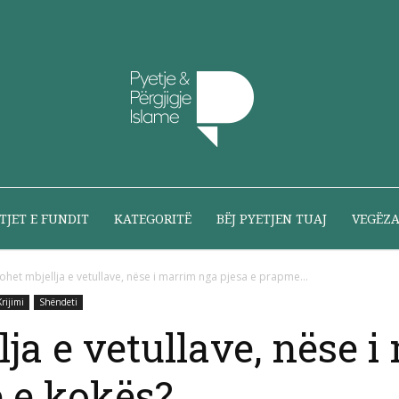
Pyetje
TJET E FUNDIT
KATEGORITË
BËJ PYETJEN TUAJ
VEGËZ
johet mbjellja e vetullave, nëse i marrim nga pjesa e prapme...
Krijimi
Shëndeti
dhe
lja e vetullave, nëse 
 e kokës?