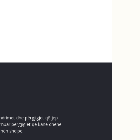
ndrimet dhe përgjigjet që jep
temuar përgjigjet që kanë dhënë
uhën shqipe.