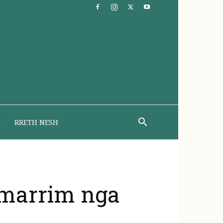
A
RRETH NESH
i marrim nga