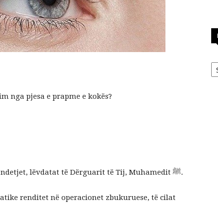
Ka
rrim nga pjesa e prapme e kokës?
Falënderimi i takon vetëm Allahut, përshëndetjet, lëvdatat të Dërguarit të Tij, Muhamedit ﷺ.
riatike renditet në operacionet zbukuruese, të cilat