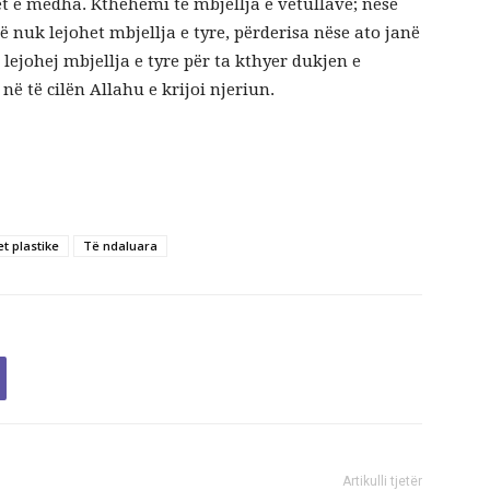
et e mëdha. Kthehemi te mbjellja e vetullave; nëse
ë nuk lejohet mbjellja e tyre, përderisa nëse ato janë
 lejohej mbjellja e tyre për ta kthyer dukjen e
në të cilën Allahu e krijoi njeriun.
t plastike
Të ndaluara
Artikulli tjetër