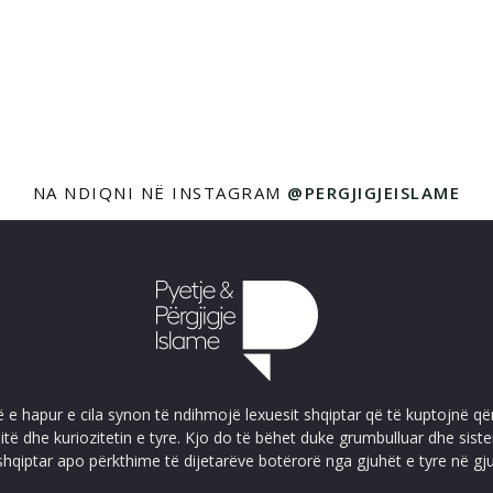
NA NDIQNI NË INSTAGRAM
@PERGJIGJEISLAME
ë e hapur e cila synon të ndihmojë lexuesit shqiptar që të kuptojnë që
itë dhe kuriozitetin e tyre. Kjo do të bëhet duke grumbulluar dhe sis
shqiptar apo përkthime të dijetarëve botërorë nga gjuhët e tyre në gj