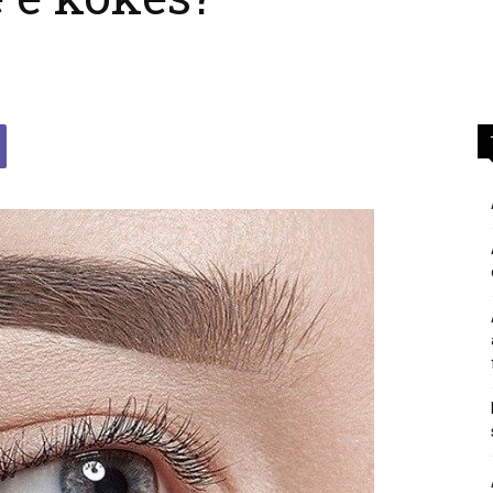
përgjigje
nga
feja
islame