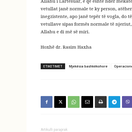
Allahu i Lartësuar, e që është ndër mëkat
vetullat janë normale te ky person, atëher
inegzistente, apo janë tepër të vogla, do të
vetullave sipas formës normale të njeriut, 
Allahu e di më së miri.
Hoxhë dr. Rasim Haxha
ETIKETIMET
Mjekësia bashkëkohore
Operacione
Artikulli paraprak