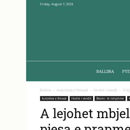
Friday, August 7, 2026
BALLINA
PYE
Ballina
Autorësia e fetvasë
Hoxhë i vendit
A le
Autorësia e fetvasë
Hoxhë i vendit
Besimi: të ndryshme
A lejohet mbjel
pjesa e prapme