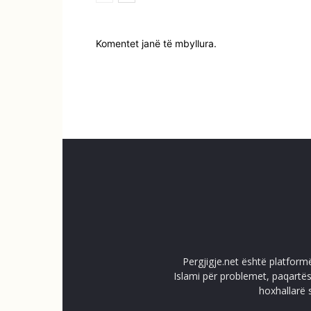
Komentet janë të mbyllura.
Pergjigje.net është platform
Islami për problemet, paqartës
hoxhallarë 