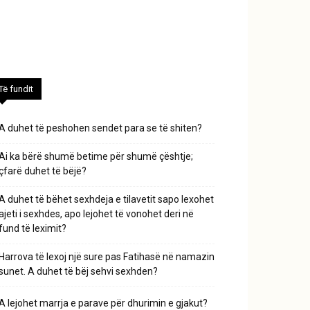
Të fundit
A duhet të peshohen sendet para se të shiten?
Ai ka bërë shumë betime për shumë çështje;
çfarë duhet të bëjë?
A duhet të bëhet sexhdeja e tilavetit sapo lexohet
ajeti i sexhdes, apo lejohet të vonohet deri në
fund të leximit?
Harrova të lexoj një sure pas Fatihasë në namazin
sunet. A duhet të bëj sehvi sexhden?
A lejohet marrja e parave për dhurimin e gjakut?