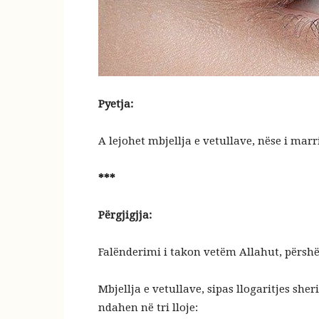
Pyetja:
A lejohet mbjellja e vetullave, nëse i ma
***
Përgjigjja:
Mbjellja e vetullave, sipas llogaritjes she
ndahen në tri lloje: