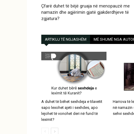
Çfarë duhet të bëjë gruaja në menopauzë me
namazin dhe agjërimin gjatë gjakderdhjeve të
zgjatura?
ARTIKUJ TË NGJASHËM
MË SHUMË NGA AUTO
A duhet të bëhet sexhdeja e tilavetit
Harrova të l
sapo lexohet ajeti i sexhdes, apo
në namazin s
lejohet të vonohet deri në fund të
sehvi sexhd
leximit?