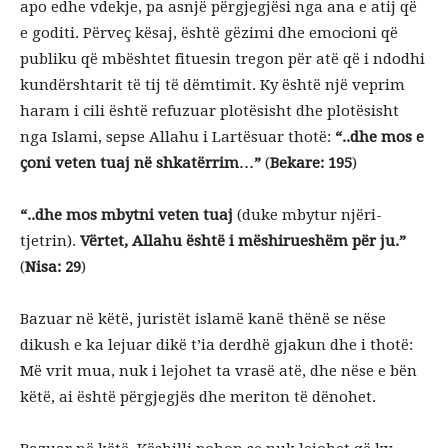
apo edhe vdekje, pa asnjë përgjegjësi nga ana e atij që
e goditi. Përveç kësaj, është gëzimi dhe emocioni që
publiku që mbështet fituesin tregon për atë që i ndodhi
kundërshtarit të tij të dëmtimit. Ky është një veprim
haram i cili është refuzuar plotësisht dhe plotësisht
nga Islami, sepse Allahu i Lartësuar thotë:
“..dhe mos e
çoni veten tuaj në shkatërrim…”
(
Bekare: 195
)
“..dhe mos mbytni veten tuaj
(duke mbytur njëri-
tjetrin).
Vërtet, Allahu është i mëshirueshëm për ju.”
(
Nisa: 29
)
Bazuar në këtë, juristët islamë kanë thënë se nëse
dikush e ka lejuar dikë t’ia derdhë gjakun dhe i thotë:
Më vrit mua, nuk i lejohet ta vrasë atë, dhe nëse e bën
këtë, ai është përgjegjës dhe meriton të dënohet.