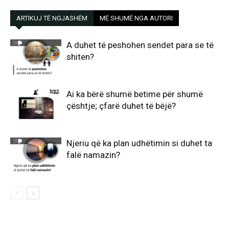
ARTIKUJ TË NGJASHËM
MË SHUMË NGA AUTORI
A duhet të peshohen sendet para se të
shiten?
Ai ka bërë shumë betime për shumë
çështje; çfarë duhet të bëjë?
Njeriu që ka plan udhëtimin si duhet ta
falë namazin?