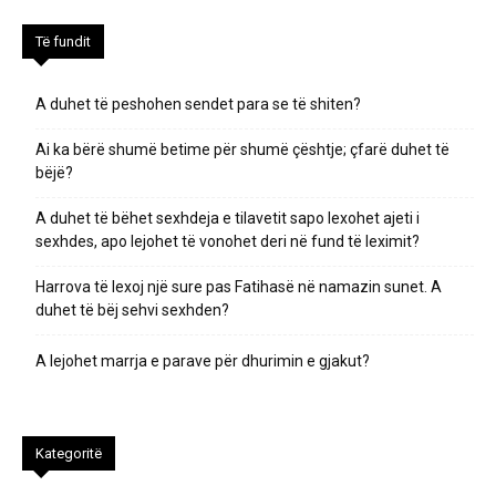
Të fundit
A duhet të peshohen sendet para se të shiten?
Ai ka bërë shumë betime për shumë çështje; çfarë duhet të
bëjë?
A duhet të bëhet sexhdeja e tilavetit sapo lexohet ajeti i
sexhdes, apo lejohet të vonohet deri në fund të leximit?
Harrova të lexoj një sure pas Fatihasë në namazin sunet. A
duhet të bëj sehvi sexhden?
A lejohet marrja e parave për dhurimin e gjakut?
Kategoritë