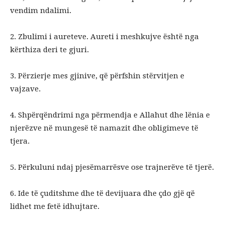
vendim ndalimi.
2. Zbulimi i aureteve. Aureti i meshkujve është nga
kërthiza deri te gjuri.
3. Përzierje mes gjinive, që përfshin stërvitjen e
vajzave.
4. Shpërqëndrimi nga përmendja e Allahut dhe lënia e
njerëzve në mungesë të namazit dhe obligimeve të
tjera.
5. Përkuluni ndaj pjesëmarrësve ose trajnerëve të tjerë.
6. Ide të çuditshme dhe të devijuara dhe çdo gjë që
lidhet me fetë idhujtare.