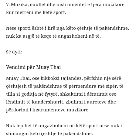
7. Muzika, daullet dhe instrumentet e tjera muzikore
kur merreni me këtë sport.
Nëse sporti është i lirë nga këto çështje të pakëndshme,
nuk ka asgjë të keqe të angazhoheni në të.
Së dyti:
Vendimi për Muay Thai
Muay Thai, ose kikboksi tajlandez, përfshin një sërë
çështjesh të pakëndshme të përmendura më sipër, të
tilla si goditja në fytyrë, shkaktimi i dëmtimit ose
lëndimit të kundërshtarit, zbulimi i aureteve dhe
përdorimi i instrumenteve muzikore.
Nuk lejohet të angazhoheni në këtë sport nëse nuk i
shmangni këto çështje të pakëndshme.