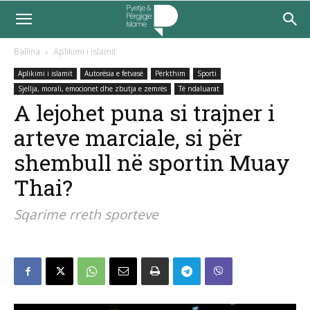
Ballina
Aplikimi i islamit
Aplikimi i islamit
Autorësia e fetvasë
Përkthim
Sporti
Sjellja, morali, emocionet dhe zbutja e zemrës
Të ndaluarat
A lejohet puna si trajner i
arteve marciale, si për
shembull në sportin Muay
Thai?
Sqarime rreth sporteve