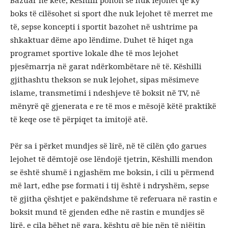
Bazuar në këtë, Këshilli pohon se nuk lejohet që ky
boks të cilësohet si sport dhe nuk lejohet të merret me
të, sepse koncepti i sportit bazohet në ushtrime pa
shkaktuar dëme apo lëndime. Duhet të hiqet nga
programet sportive lokale dhe të mos lejohet
pjesëmarrja në garat ndërkombëtare në të. Këshilli
gjithashtu thekson se nuk lejohet, sipas mësimeve
islame, transmetimi i ndeshjeve të boksit në TV, në
mënyrë që gjenerata e re të mos e mësojë këtë praktikë
të keqe ose të përpiqet ta imitojë atë.
Për sa i përket mundjes së lirë, në të cilën çdo garues
lejohet të dëmtojë ose lëndojë tjetrin, Këshilli mendon
se është shumë i ngjashëm me boksin, i cili u përmend
më lart, edhe pse formati i tij është i ndryshëm, sepse
të gjitha çështjet e pakëndshme të referuara në rastin e
boksit mund të gjenden edhe në rastin e mundjes së
lirë, e cila bëhet në gara, kështu që bie nën të njëjtin