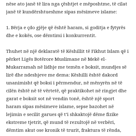
nëse ato janë të lira nga çështjet e mëposhtme, të cilat
janë të kundërshtueshme sipas mësimeve islame:
1. Bërja e çdo gjëje që është haram, si goditja e fytyrës
dhe e kokës, ose dëmtimi i konkurrentit.
Thuhet në një deklaratë të Këshillit të Fikhut Islam që i
përket Ligës Botërore Muslimane në Mekë el-
Mukarramah në lidhje me temën e boksit, mundjes së
lirë dhe ndeshjeve me dema: Këshilli është dakord
unanimisht që boksi i përmendur, në mënyrën në të
cilën është në të vërtetë, që praktikohet në ringjet dhe
garat e boksit sot në vendin tonë, është një sport
haram sipas mësimeve islame, sepse bazohet në
lejimin e secilit garues që t’i shkaktojë dëme fizike
ekstreme tjetrit, që mund të rezultojë në verbëri,
dëmtim akut ose kronik të trurit, fraktura të rënda,