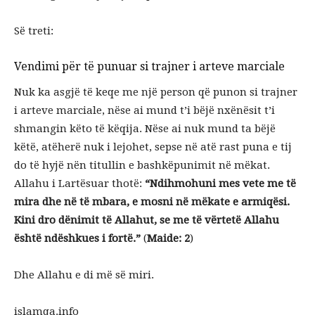
Së treti:
Vendimi për të punuar si trajner i arteve marciale
Nuk ka asgjë të keqe me një person që punon si trajner
i arteve marciale, nëse ai mund t’i bëjë nxënësit t’i
shmangin këto të këqija. Nëse ai nuk mund ta bëjë
këtë, atëherë nuk i lejohet, sepse në atë rast puna e tij
do të hyjë nën titullin e bashkëpunimit në mëkat.
Allahu i Lartësuar thotë:
“Ndihmohuni mes vete me të
mira dhe në të mbara, e mosni në mëkate e armiqësi.
Kini dro dënimit të Allahut, se me të vërtetë Allahu
është ndëshkues i fortë.”
(
Maide: 2
)
Dhe Allahu e di më së miri.
islamqa.info