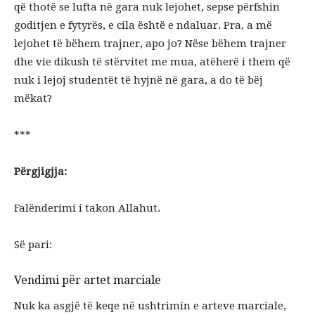
që thotë se lufta në gara nuk lejohet, sepse përfshin
goditjen e fytyrës, e cila është e ndaluar. Pra, a më
lejohet të bëhem trajner, apo jo? Nëse bëhem trajner
dhe vie dikush të stërvitet me mua, atëherë i them që
nuk i lejoj studentët të hyjnë në gara, a do të bëj
mëkat?
***
Përgjigjja:
Falënderimi i takon Allahut.
Së pari:
Vendimi për artet marciale
Nuk ka asgjë të keqe në ushtrimin e arteve marciale,