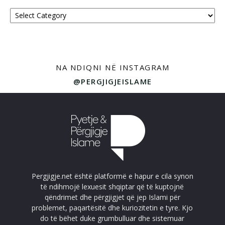
Kategoritë
NA NDIQNI NË INSTAGRAM
@PERGJIGJEISLAME
Pergjigje.net është platformë e hapur e cila synon
të ndihmojë lexuesit shqiptar që të kuptojnë
qëndrimet dhe përgjigjet që jep Islami për
problemet, paqartësitë dhe kuriozitetin e tyre. Kjo
do të bëhet duke grumbulluar dhe sistemuar