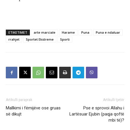
ETIKETIMET
arte marciale
Harame
Puna
Puna e ndaluar
rrahjet
Sportet Ekstreme
Sporti
Artikulli paraprak
Artikulli tjetër
Mallkimi i fëmijëve ose gruas
Pse e sprovoi Allahu i
së dikujt
Lartësuar Ejubin (paqja qoftë
mbi të)?