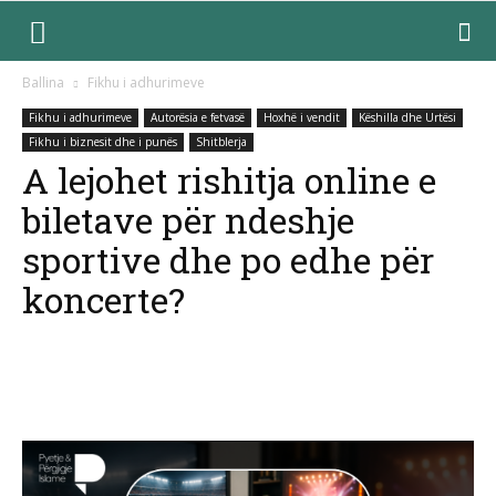
Ballina
Fikhu i adhurimeve
Fikhu i adhurimeve
Autorësia e fetvasë
Hoxhë i vendit
Këshilla dhe Urtësi
Fikhu i biznesit dhe i punës
Shitblerja
A lejohet rishitja online e
biletave për ndeshje
sportive dhe po edhe për
koncerte?