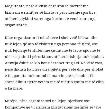
Megjithatë, nëse dikush dëshiron të merret me
biznesin e rishitjes së biletave për ndeshje sportive,
atëherë gjykimi varet nga kushtet e vendosura nga
organizatori.
Nëse organizatori i ndeshjeve i shet vetë biletat dhe
nuk lejon që ato të rishiten nga persona të tjerë, ose
nuk lejon që të shiten me çmim më të lartë apo më të
ulët se çmimi i përcaktuar, atëherë rishitja nuk lejohet.
Arsyeja është se kjo konsiderohet treg i zi. Në këtë rast,
nëse dikush ka blerë disa bileta për vete dhe për shokët
e tij, por ata nuk mund të marrin pjesë, lejohet t’ia
shesë dikujt tjetër vetëm me të njëjtin çmim me të cilin
e ka blerë.
Mirëpo, nëse organizatori ua lejon njerëzve ose
kompanive që t’i rishesin biletat sipas dëshirës së tyre