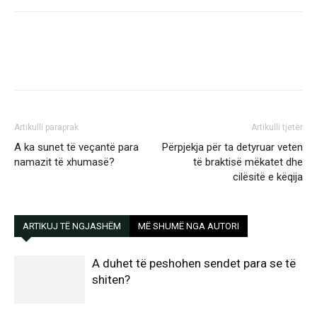
Artikulli paraprak
Artikulli tjetër
A ka sunet të veçantë para
Përpjekja për ta detyruar veten
namazit të xhumasë?
të braktisë mëkatet dhe
cilësitë e këqija
ARTIKUJ TË NGJASHËM
MË SHUMË NGA AUTORI
A duhet të peshohen sendet para se të
shiten?