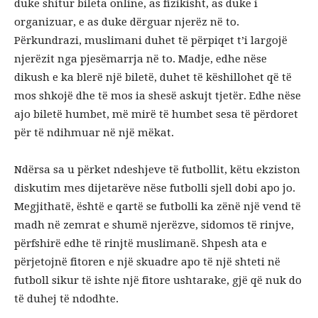
duke shitur bileta online, as fizikisht, as duke i
organizuar, e as duke dërguar njerëz në to.
Përkundrazi, muslimani duhet të përpiqet t’i largojë
njerëzit nga pjesëmarrja në to. Madje, edhe nëse
dikush e ka blerë një biletë, duhet të këshillohet që të
mos shkojë dhe të mos ia shesë askujt tjetër. Edhe nëse
ajo biletë humbet, më mirë të humbet sesa të përdoret
për të ndihmuar në një mëkat.
Ndërsa sa u përket ndeshjeve të futbollit, këtu ekziston
diskutim mes dijetarëve nëse futbolli sjell dobi apo jo.
Megjithatë, është e qartë se futbolli ka zënë një vend të
madh në zemrat e shumë njerëzve, sidomos të rinjve,
përfshirë edhe të rinjtë muslimanë. Shpesh ata e
përjetojnë fitoren e një skuadre apo të një shteti në
futboll sikur të ishte një fitore ushtarake, gjë që nuk do
të duhej të ndodhte.