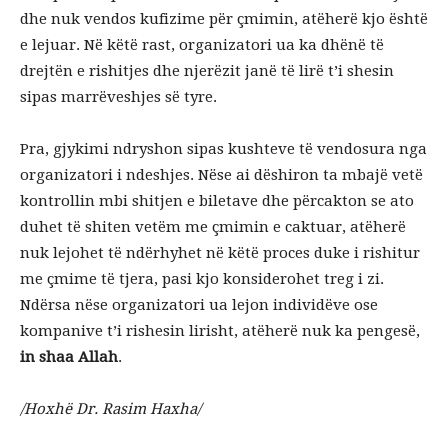
dhe nuk vendos kufizime për çmimin, atëherë kjo është
e lejuar. Në këtë rast, organizatori ua ka dhënë të
drejtën e rishitjes dhe njerëzit janë të lirë t’i shesin
sipas marrëveshjes së tyre.
Pra, gjykimi ndryshon sipas kushteve të vendosura nga
organizatori i ndeshjes. Nëse ai dëshiron ta mbajë vetë
kontrollin mbi shitjen e biletave dhe përcakton se ato
duhet të shiten vetëm me çmimin e caktuar, atëherë
nuk lejohet të ndërhyhet në këtë proces duke i rishitur
me çmime të tjera, pasi kjo konsiderohet treg i zi.
Ndërsa nëse organizatori ua lejon individëve ose
kompanive t’i rishesin lirisht, atëherë nuk ka pengesë,
in shaa Allah
.
/Hoxhë Dr. Rasim Haxha/