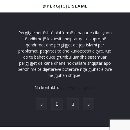
@PERGJIGJEISLAME
Pergjigje.net është platformë e hapur e cila synon
të ndihmojë lexuesit shqiptar që të kuptojnë
qëndrimet dhe përgjigjet që jep Islami për
problemet, paqartësitë dhe kuriozitetin e tyre. Kjo
do të bëhet duke grumbulluar dhe sistemuar
përgjigjet që kanë dhënë hoxhallarë shqiptar apo
përkthime të dijetarëve botërorë nga gjuhët e tyre
në gjuhën shqipe.
Na kontakto:
pyet@pergjigje.net