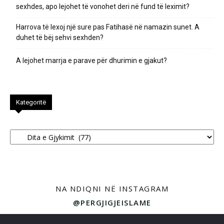
sexhdes, apo lejohet të vonohet deri në fund të leximit?
Harrova të lexoj një sure pas Fatihasë në namazin sunet. A
duhet të bëj sehvi sexhden?
A lejohet marrja e parave për dhurimin e gjakut?
Kategoritë
Kategoritë
NA NDIQNI NË INSTAGRAM
@PERGJIGJEISLAME