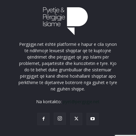
Pergjigje.net është platformë e hapur e cila synon
të ndihmojë lexuesit shqiptar që të kuptojnë
qëndrimet dhe përgjigjet që jep Islami për
problemet, paqartësitë dhe kuriozitetin e tyre. Kjo
do të bëhet duke grumbulluar dhe sistemuar
përgjigjet që kanë dhënë hoxhallarë shqiptar apo
përkthime të dijetarëve botërorë nga gjuhët e tyre
në gjuhën shqipe.
Na kontakto:
pyet@pergjigje.net