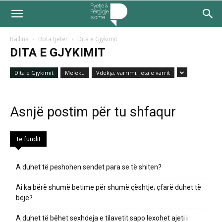
Ballina
Bota tjetër
Dita e Gjykimit
DITA E GJYKIMIT
Dita e Gjykimit
Meleku
Vdekja, varrimi, jeta e varrit
Asnjë postim për tu shfaqur
Të fundit
A duhet të peshohen sendet para se të shiten?
Ai ka bërë shumë betime për shumë çështje; çfarë duhet të
bëjë?
A duhet të bëhet sexhdeja e tilavetit sapo lexohet ajeti i