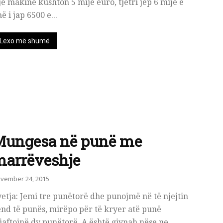
ë makinë kushton 5 mijë euro, tjetri jep 6 mijë e
ë i jap 6500 e...
Lexo më shumë
Mungesa në punë me
marrëveshje
vember 24, 2015
etja: Jemi tre punëtorë dhe punojmë në të njejtin
nd të punës, mirëpo për të kryer atë punë
aftojnë dy punëtorë. A është gjynah nëse ne...