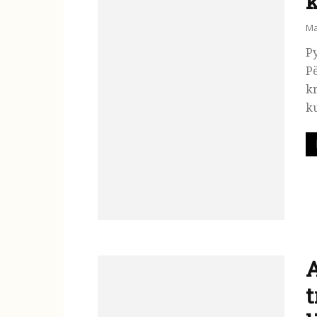
k
Ma
Py
Pë
kr
ku
A
t