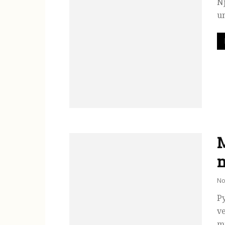
Nj
un
No
Py
ve
mj