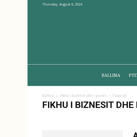
Thursday, August 6, 2026
BALLINA
PYE
Ballina
Fikhu i biznesit dhe i punës
Faqe 43
FIKHU I BIZNESIT DHE
Bixhozi
Borxhi
Kamata
Shitblerja
Transaksi
A