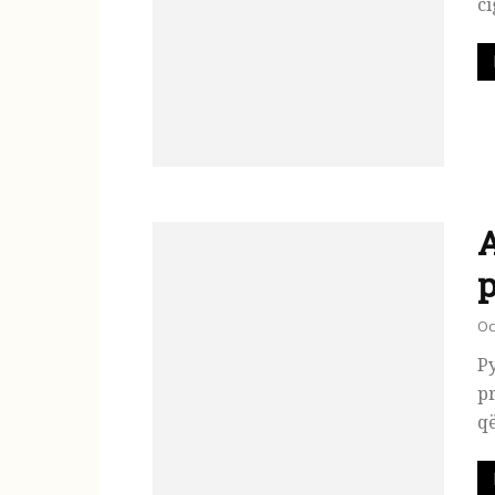
ci
A
p
Oc
Py
pr
që