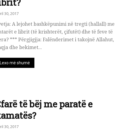
ibrit?
ril 30, 2017
etja: A lejohet bashkëpunimi në tregti (hallall) me
htarët e librit (të krishterët, çifutët) dhe të feve të
era? *** Përgjigjja: Falënderimet i takojnë Allahut,
qja dhe bekimet...
Lexo më shumë
farë të bëj me paratë e
kamatës?
ril 30, 2017