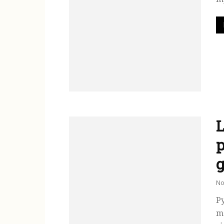
L
p
g
No
Py
me