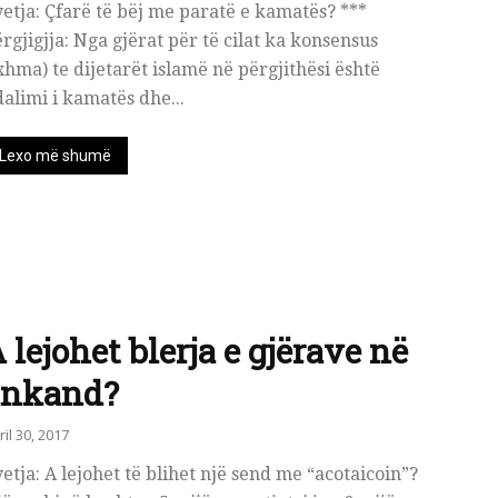
etja: Çfarë të bëj me paratë e kamatës? ***
rgjigjja: Nga gjërat për të cilat ka konsensus
xhma) te dijetarët islamë në përgjithësi është
alimi i kamatës dhe...
Lexo më shumë
 lejohet blerja e gjërave në
ankand?
ril 30, 2017
etja: A lejohet të blihet një send me “acotaicoin”?