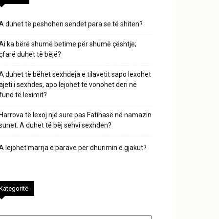
A duhet të peshohen sendet para se të shiten?
Ai ka bërë shumë betime për shumë çështje;
çfarë duhet të bëjë?
A duhet të bëhet sexhdeja e tilavetit sapo lexohet
ajeti i sexhdes, apo lejohet të vonohet deri në
fund të leximit?
Harrova të lexoj një sure pas Fatihasë në namazin
sunet. A duhet të bëj sehvi sexhden?
A lejohet marrja e parave për dhurimin e gjakut?
Kategoritë
tegoritë