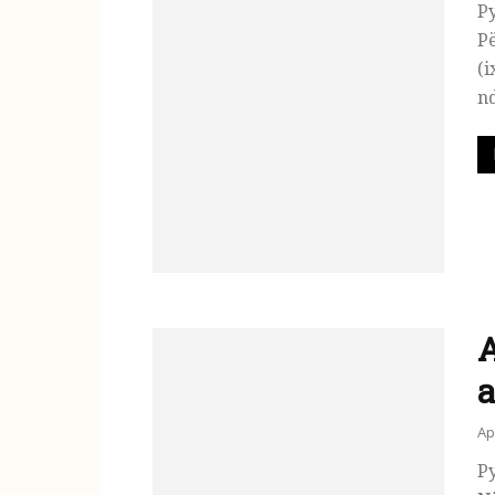
Py
Pë
(i
nd
A
Ap
Py