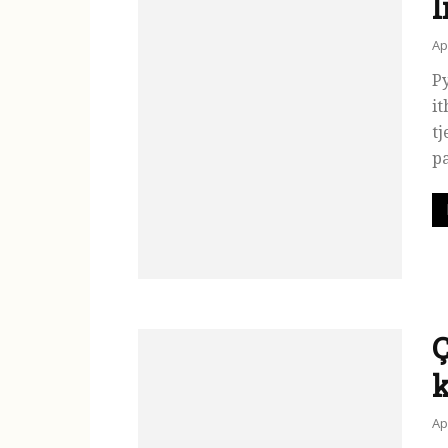
l
Ap
Py
it
tj
pa
Ç
Ap