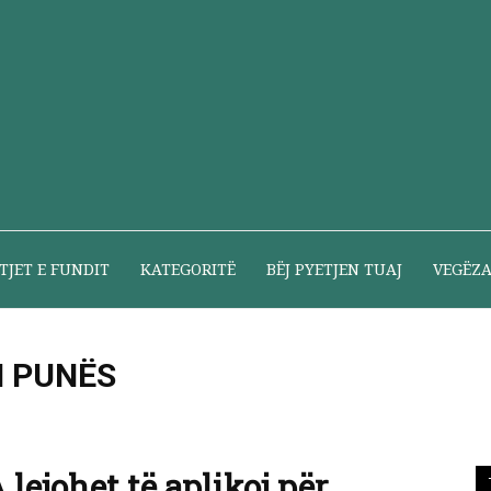
Pyetje
TJET E FUNDIT
KATEGORITË
BËJ PYETJEN TUAJ
VEGËZ
dhe
 I PUNËS
onet e ndaluara
 lejohet të aplikoj për
përgjigje