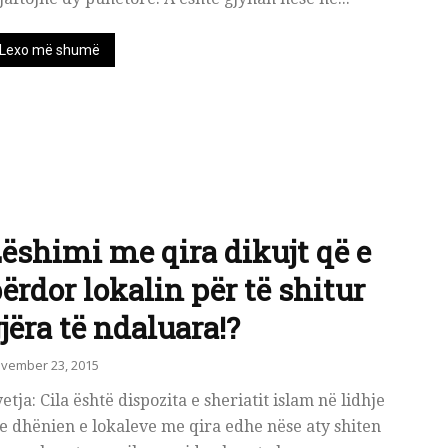
Lexo më shumë
ëshimi me qira dikujt që e
ërdor lokalin për të shitur
jëra të ndaluara!?
vember 23, 2015
etja: Cila është dispozita e sheriatit islam në lidhje
 dhënien e lokaleve me qira edhe nëse aty shiten