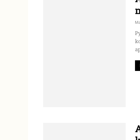
m
Ma
Py
k
ap
A