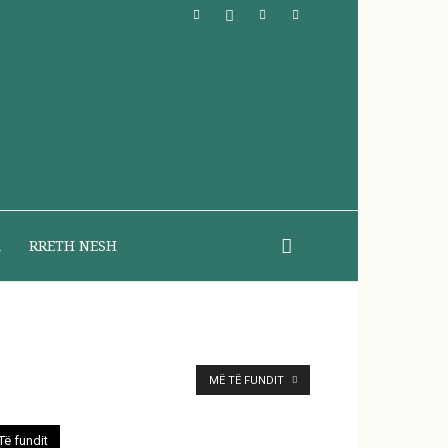
A
RRETH NESH
MË TË FUNDIT
Të fundit