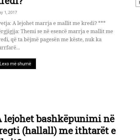
redi?
y 1, 2017
etja: A lejohet marrja e mallit me kredi? ***
rgjigjja: Themi se në esencë marrja e mallit me
edi, që ta bëjmë pagesën me këste, nuk ka
rrfarë...
Lexo më shumë
 lejohet bashkëpunimi në
regti (hallall) me ithtarët e