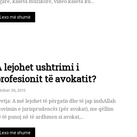
gare, kaseta muzikore, video kaseta ku...
Lexo më shumë
 lejohet ushtrimi i
rofesionit të avokatit?
tober 30, 2015
etja: A më lejohet të përgatis dhe të jap inshAllah
ovimin e jurisprudencës (për avokat), me qëllim
 të punoj në të ardhmen si avokat,...
Lexo më shumë