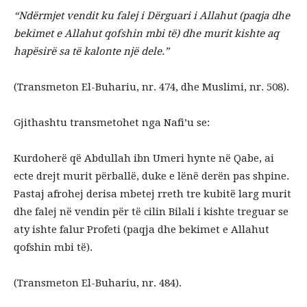
“Ndërmjet vendit ku falej i Dërguari i Allahut (paqja dhe
bekimet e Allahut qofshin mbi të) dhe murit kishte aq
hapësirë sa të kalonte një dele.”
(Transmeton El-Buhariu, nr. 474, dhe Muslimi, nr. 508).
Gjithashtu transmetohet nga Nafi’u se:
Kurdoherë që Abdullah ibn Umeri hynte në Qabe, ai
ecte drejt murit përballë, duke e lënë derën pas shpine.
Pastaj afrohej derisa mbetej rreth tre kubitë larg murit
dhe falej në vendin për të cilin Bilali i kishte treguar se
aty ishte falur Profeti (paqja dhe bekimet e Allahut
qofshin mbi të).
(Transmeton El-Buhariu, nr. 484).