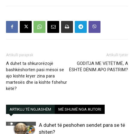
Artikulli paraprak
Artikulli tjetër
A duhet ta shkurorëzojë
GODITJA ME VETËTIMË, A
bashkëshorten pasi mësoi se
ËSHTË DËNIM APO PASTRIM?
ajo kishte kryer zina para
martesës dhe ia kishte fshehur
këtë?
ARTIKUJ TË NGJASHËM
MË SHUMË NGA AUTORI
A duhet të peshohen sendet para se të
shiten?