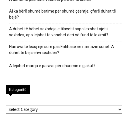
Ai ka bërë shumë betime për shumë çështje; çfarë duhet të
bëjë?
A duhet të bëhet sexhdeja e tilavetit sapo lexohet ajeti i
sexhdes, apo lejohet të vonohet deri në fund të leximit?
Harrova të lexoj një sure pas Fatihasë në namazin sunet. A
duhet të bëj sehvi sexhden?
A lejohet marrja e parave për dhurimin e gjakut?
Kategoritë
Kategoritë