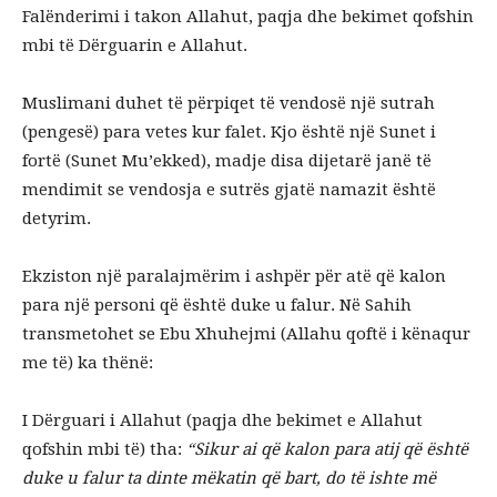
Falënderimi i takon Allahut, paqja dhe bekimet qofshin
mbi të Dërguarin e Allahut.
Muslimani duhet të përpiqet të vendosë një sutrah
(pengesë) para vetes kur falet. Kjo është një Sunet i
fortë (Sunet Mu’ekked), madje disa dijetarë janë të
mendimit se vendosja e sutrës gjatë namazit është
detyrim.
Ekziston një paralajmërim i ashpër për atë që kalon
para një personi që është duke u falur. Në Sahih
transmetohet se Ebu Xhuhejmi (Allahu qoftë i kënaqur
me të) ka thënë:
I Dërguari i Allahut (paqja dhe bekimet e Allahut
qofshin mbi të) tha:
“Sikur ai që kalon para atij që është
duke u falur ta dinte mëkatin që bart, do të ishte më