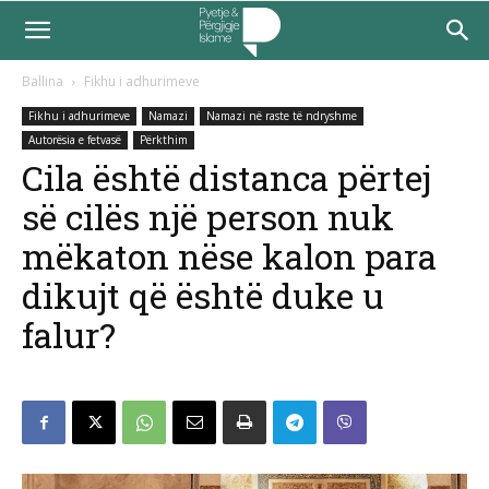
Ballina
Fikhu i adhurimeve
Fikhu i adhurimeve
Namazi
Namazi në raste të ndryshme
Autorësia e fetvasë
Përkthim
Cila është distanca përtej
së cilës një person nuk
mëkaton nëse kalon para
dikujt që është duke u
falur?