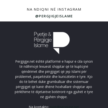
NA NDIQNI NË INSTAGRAM
@PERGJIGJEISLAME
Pergjigje.net është platformë e hapur e cila synon
të ndihmojë lexuesit shqiptar që të kuptojnë
qëndrimet dhe përgjigjet që jep Islami për
problemet, paqartësitë dhe kuriozitetin e tyre. Kjo
do të bëhet duke grumbulluar dhe sistemuar
përgjigjet që kanë dhënë hoxhallarë shqiptar apo
përkthime të dijetarëve botërorë nga gjuhët e tyre
në gjuhën shqipe.
Na kontakto:
pyet@pergjigje.net