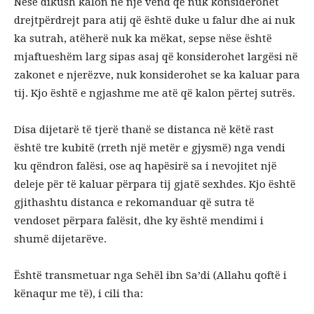
Nëse dikush kalon në një vend që nuk konsiderohet
drejtpërdrejt para atij që është duke u falur dhe ai nuk
ka sutrah, atëherë nuk ka mëkat, sepse nëse është
mjaftueshëm larg sipas asaj që konsiderohet largësi në
zakonet e njerëzve, nuk konsiderohet se ka kaluar para
tij. Kjo është e ngjashme me atë që kalon përtej sutrës.
Disa dijetarë të tjerë thanë se distanca në këtë rast
është tre kubitë (rreth një metër e gjysmë) nga vendi
ku qëndron falësi, ose aq hapësirë sa i nevojitet një
deleje për të kaluar përpara tij gjatë sexhdes. Kjo është
gjithashtu distanca e rekomanduar që sutra të
vendoset përpara falësit, dhe ky është mendimi i
shumë dijetarëve.
Është transmetuar nga Sehël ibn Sa’di (Allahu qoftë i
kënaqur me të), i cili tha: