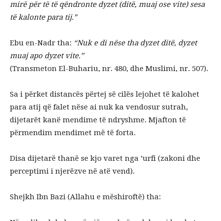
mirë për të të qëndronte dyzet (ditë, muaj ose vite) sesa
të kalonte para tij.”
Ebu en-Nadr tha:
“Nuk e di nëse tha dyzet ditë, dyzet
muaj apo dyzet vite.”
(Transmeton El-Buhariu, nr. 480, dhe Muslimi, nr. 507).
Sa i përket distancës përtej së cilës lejohet të kalohet
para atij që falet nëse ai nuk ka vendosur sutrah,
dijetarët kanë mendime të ndryshme. Mjafton të
përmendim mendimet më të forta.
Disa dijetarë thanë se kjo varet nga ’urfi (zakoni dhe
perceptimi i njerëzve në atë vend).
Shejkh Ibn Bazi (Allahu e mëshiroftë) tha: