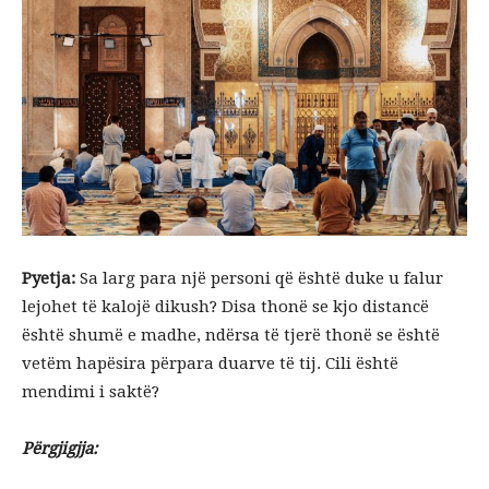
Pyetja:
Sa larg para një personi që është duke u falur
lejohet të kalojë dikush? Disa thonë se kjo distancë
është shumë e madhe, ndërsa të tjerë thonë se është
vetëm hapësira përpara duarve të tij. Cili është
mendimi i saktë?
Përgjigjja: