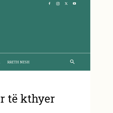
A
RRETH NESH
r të kthyer