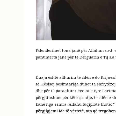
Falenderimet tona janë për Allahun s.v.t.
panumërta janë për të Dërguarin e Tij s.a.v
Duaja është adhurim të cilën e do Krijuesi
të. Kësisoj besimtari/ja duhet ta shfrytëzo
dhe për të paraqitur nevojat e tyre Lartmad
përgjithshme për këtë çështje, të cilën e s
kanë nga zemra. Allahu fuqiplotë thotë: ” 
përgjigjem! Me të vërtetë, ata që tregoh