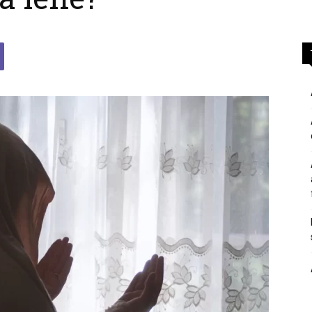
përgjigje
nga
feja
islame