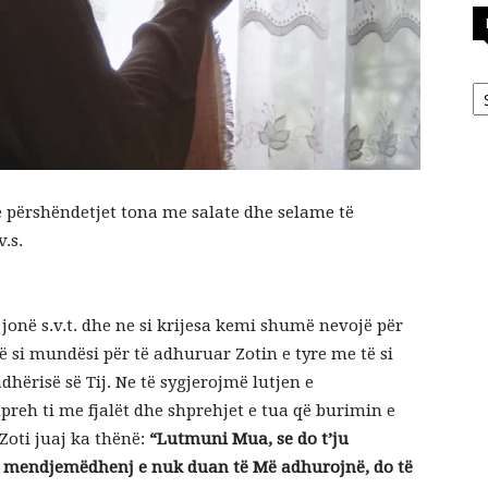
Ka
 e përshëndetjet tona me salate dhe selame të
.s.
 jonë s.v.t. dhe ne si krijesa kemi shumë nevojë për
jë si mundësi për të adhuruar Zotin e tyre me të si
hërisë së Tij. Ne të sygjerojmë lutjen e
hpreh ti me fjalët dhe shprehjet e tua që burimin e
Zoti juaj ka thënë:
“Lutmuni Mua, se do t’ju
en mendjemëdhenj e nuk duan të Më adhurojnë, do të