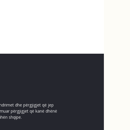
ndrimet dhe përgjigjet që jep
temuar përgjigjet që kanë dhënë
uhën shqipe.