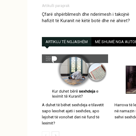
Artikulli paraprak
Çfarë shpërblimesh dhe nderimesh i takojnë
hafizit të Kuranit në këtë botë dhe në ahiret?
ARTIKUJ TË NGJASHËM
MË SHUMË NGA AUTO
A duhet të bëhet sexhdeja e tilavetit
Harrova të l
sapo lexohet ajeti i sexhdes, apo
në namazin s
lejohet të vonohet deri në fund të
sehvi sexhd
leximit?