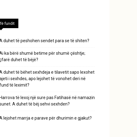
Të fundit
A duhet të peshohen sendet para se të shiten?
Ai ka bërë shumë betime për shumë çështje;
çfarë duhet të bëjë?
A duhet të bëhet sexhdeja e tilavetit sapo lexohet
ajeti i sexhdes, apo lejohet të vonohet deri në
fund të leximit?
Harrova të lexoj një sure pas Fatihasë në namazin
sunet. A duhet të bëj sehvi sexhden?
A lejohet marrja e parave për dhurimin e gjakut?