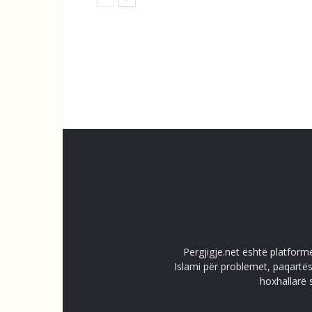
Pergjigje.net është platform
Islami për problemet, paqartës
hoxhallarë 