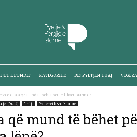
Pyetje
TJET E FUNDIT
KATEGORITË
BËJ PYETJEN TUAJ
VEGËZ
 është duaja që mund të bëhet për të kthyer burrin që...
utjet (Duatë)
Familja
Problemet bashkëshortore
dhe
ja që mund të bëhet pë
a lënë?