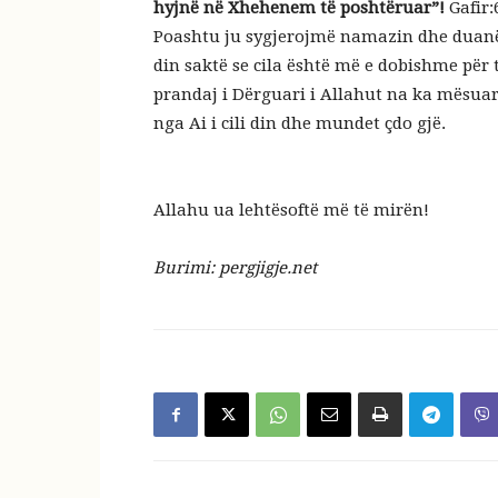
hyjnë në Xhehenem të poshtëruar”!
Gafir:
Poashtu ju sygjerojmë namazin dhe duanë e
din saktë se cila është më e dobishme për 
prandaj i Dërguari i Allahut na ka mësuar 
nga Ai i cili din dhe mundet çdo gjë.
Allahu ua lehtësoftë më të mirën!
Burimi: pergjigje.net