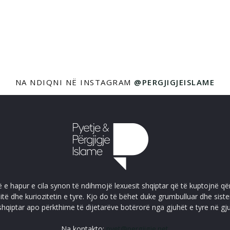
NA NDIQNI NË INSTAGRAM
@PERGJIGJEISLAME
ë e hapur e cila synon të ndihmojë lexuesit shqiptar që të kuptojnë që
itë dhe kuriozitetin e tyre. Kjo do të bëhet duke grumbulluar dhe sis
shqiptar apo përkthime të dijetarëve botërorë nga gjuhët e tyre në gj
Na kontakto:
pyet@pergjigje.net