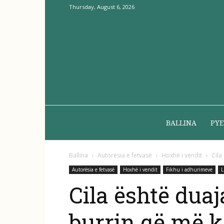
Thursday, August 6, 2026
BALLINA
PYE
Ballina
Autorësia e fetvasë
Hoxhë i vendit
Cila
Autorësia e fetvasë
Hoxhë i vendit
Fikhu i adhurimeve
L
Cila është dua
burrin që më k