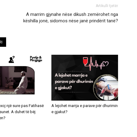
Artikulli tjetër
A marrim gjynahe nëse dikush zemërohet nga
këshilla jonë, sidomos nëse janë prindërit tanë?
RI
exoj një sure pas Fatihasë
A lejohet marrja e parave për dhurimin
unet. A duhet të bëj
e gjakut?
en?