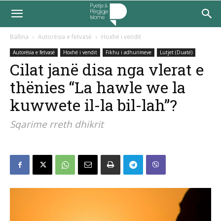
Ballina
Autorësia e fetvasë
Hoxhë i vendit
Autorësia e fetvasë
Hoxhë i vendit
Fikhu i adhurimeve
Lutjet (Duatë)
Cilat janë disa nga vlerat e
thënies “La hawle we la
kuwwete il-la bil-lah”?
Sqarime rreth dhikrit