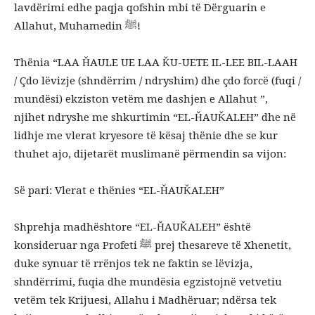
lavdërimi edhe paqja qofshin mbi të Dërguarin e
Allahut, Muhamedin ﷺ!
Thënia “LAA ȞAULE UE LAA ǨU-UETE IL-LEE BIL-LAAH
/ Çdo lëvizje (shndërrim / ndryshim) dhe çdo forcë (fuqi /
mundësi) ekziston vetëm me dashjen e Allahut ”,
njihet ndryshe me shkurtimin “EL-ȞAUǨALEH” dhe në
lidhje me vlerat kryesore të kësaj thënie dhe se kur
thuhet ajo, dijetarët muslimanë përmendin sa vijon:
Së pari: Vlerat e thënies “EL-ȞAUǨALEH”
Shprehja madhështore “EL-ȞAUǨALEH” është
konsideruar nga Profeti ﷺ prej thesareve të Xhenetit,
duke synuar të rrënjos tek ne faktin se lëvizja,
shndërrimi, fuqia dhe mundësia egzistojnë vetvetiu
vetëm tek Krijuesi, Allahu i Madhëruar; ndërsa tek