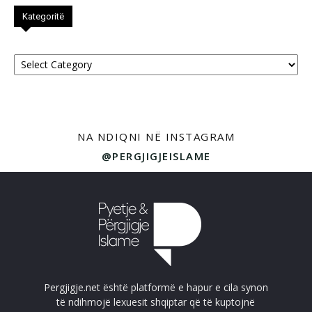
Kategoritë
Kategoritë
NA NDIQNI NË INSTAGRAM
@PERGJIGJEISLAME
Pergjigje.net është platformë e hapur e cila synon
të ndihmojë lexuesit shqiptar që të kuptojnë