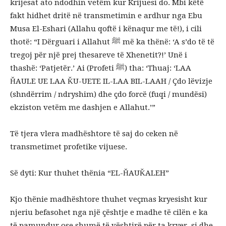
krijesat ato ndodhin vetëm kur Krijuesi do. Mbi këtë
fakt hidhet dritë në transmetimin e ardhur nga Ebu
Musa El-Eshari (Allahu qoftë i kënaqur me të!), i cili
thotë: “I Dërguari i Allahut ﷺ më ka thënë: ‘A s’do të të
tregoj për një prej thesareve të Xhenetit?!’ Unë i
thashë: ‘Patjetër.’ Ai (Profeti ﷺ) tha: ‘Thuaj: ‘LAA
ȞAULE UE LAA ǨU-UETE IL-LAA BIL-LAAH / Çdo lëvizje
(shndërrim / ndryshim) dhe çdo forcë (fuqi / mundësi)
ekziston vetëm me dashjen e Allahut.’”
Të tjera vlera madhështore të saj do ceken në
transmetimet profetike vijuese.
Së dyti: Kur thuhet thënia “EL-ȞAUǨALEH”
Kjo thënie madhështore thuhet veçmas kryesisht kur
njeriu befasohet nga një çështje e madhe të cilën e ka
të pamundur ose shumë të vështirë për ta kryer, si dhe