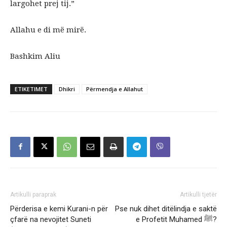
largohet prej tij.”
Allahu e di më mirë.
Bashkim Aliu
ETIKETIMET
Dhikri
Përmendja e Allahut
Artikulli paraprak
Artikulli tjetër
Përderisa e kemi Kurani-n për
Pse nuk dihet ditëlindja e saktë
çfarë na nevojitet Suneti
e Profetit Muhamed ﷺ?