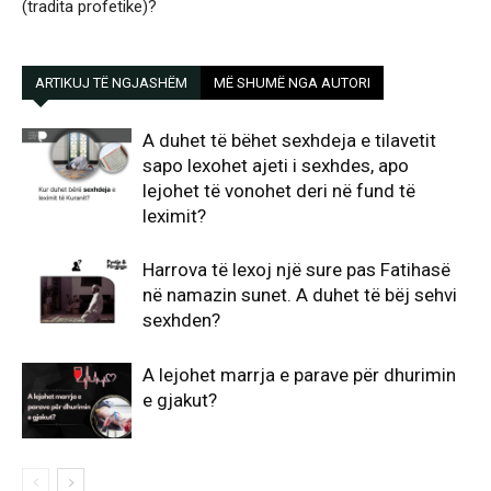
(tradita profetike)?
ARTIKUJ TË NGJASHËM
MË SHUMË NGA AUTORI
A duhet të bëhet sexhdeja e tilavetit
sapo lexohet ajeti i sexhdes, apo
lejohet të vonohet deri në fund të
leximit?
Harrova të lexoj një sure pas Fatihasë
në namazin sunet. A duhet të bëj sehvi
sexhden?
A lejohet marrja e parave për dhurimin
e gjakut?