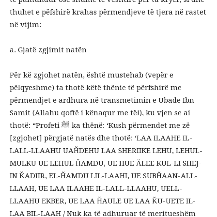
thuhet e pëfshirë krahas përmendjeve të tjera në rastet
në vijim:
a. Gjatë zgjimit natën
Për kë zgjohet natën, është mustehab (vepër e
pëlqyeshme) ta thotë këtë thënie të përfshirë me
përmendjet e ardhura në transmetimin e Ubade Ibn
Samit (Allahu qoftë i kënaqur me të!), ku vjen se ai
thotë: “Profeti ﷺ ka thënë: ‘Kush përmendet me zë
[zgjohet] përgjatë natës dhe thotë: ‘LAA ILAAHE IL-
LALL-LLAAHU UAȞDEHU LAA SHERIIKE LEHU, LEHUL-
MULKU UE LEHUL ȞAMDU, UE HUE ĂLEE KUL-LI SHEJ-
IN ǨADIIR, EL-ȞAMDU LIL-LAAHI, UE SUBȞAAN-ALL-
LLAAH, UE LAA ILAAHE IL-LALL-LLAAHU, UELL-
LLAAHU EKBER, UE LAA ȞAULE UE LAA ǨU-UETE IL-
LAA BIL-LAAH / Nuk ka të adhuruar të meritueshëm