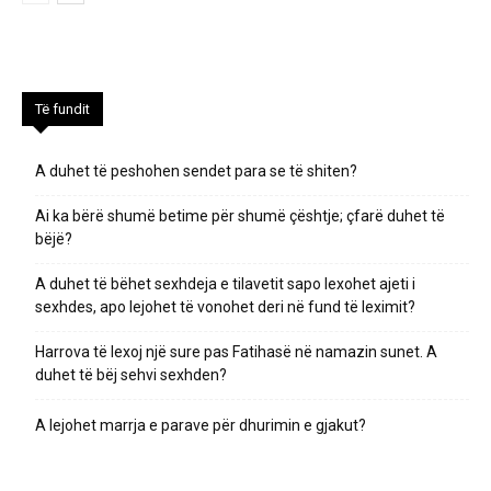
Të fundit
A duhet të peshohen sendet para se të shiten?
Ai ka bërë shumë betime për shumë çështje; çfarë duhet të
bëjë?
A duhet të bëhet sexhdeja e tilavetit sapo lexohet ajeti i
sexhdes, apo lejohet të vonohet deri në fund të leximit?
Harrova të lexoj një sure pas Fatihasë në namazin sunet. A
duhet të bëj sehvi sexhden?
A lejohet marrja e parave për dhurimin e gjakut?