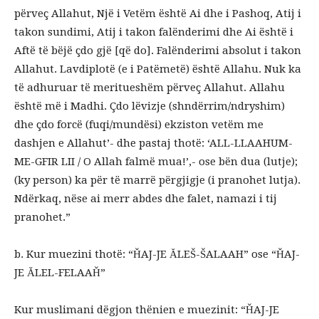
përveç Allahut, Një i Vetëm është Ai dhe i Pashoq, Atij i
takon sundimi, Atij i takon falënderimi dhe Ai është i
Aftë të bëjë çdo gjë [që do]. Falënderimi absolut i takon
Allahut. Lavdiplotë (e i Patëmetë) është Allahu. Nuk ka
të adhuruar të meritueshëm përveç Allahut. Allahu
është më i Madhi. Çdo lëvizje (shndërrim/ndryshim)
dhe çdo forcë (fuqi/mundësi) ekziston vetëm me
dashjen e Allahut’- dhe pastaj thotë: ‘ALL-LLAAHUM-
ME-GFIR LII / O Allah falmë mua!’,- ose bën dua (lutje);
(ky person) ka për të marrë përgjigje (i pranohet lutja).
Ndërkaq, nëse ai merr abdes dhe falet, namazi i tij
pranohet.”
b. Kur muezini thotë: “ȞAJ-JE ĂLEŠ-ŠALAAH” ose “ȞAJ-
JE ĂLEL-FELAAȞ”
Kur muslimani dëgjon thënien e muezinit: “ȞAJ-JE