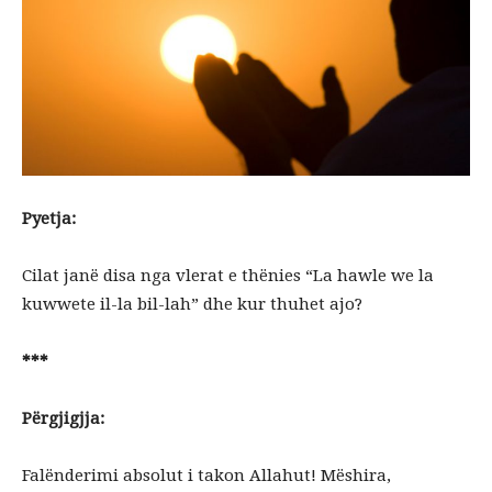
Pyetja:
Cilat janë disa nga vlerat e thënies “La hawle we la
kuwwete il-la bil-lah” dhe kur thuhet ajo?
***
Përgjigjja:
Falënderimi absolut i takon Allahut! Mëshira,