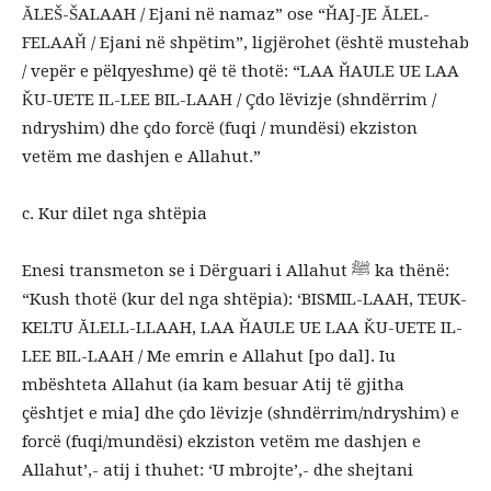
ĂLEŠ-ŠALAAH / Ejani në namaz” ose “ȞAJ-JE ĂLEL-
FELAAȞ / Ejani në shpëtim”, ligjërohet (është mustehab
/ vepër e pëlqyeshme) që të thotë: “LAA ȞAULE UE LAA
ǨU-UETE IL-LEE BIL-LAAH / Çdo lëvizje (shndërrim /
ndryshim) dhe çdo forcë (fuqi / mundësi) ekziston
vetëm me dashjen e Allahut.”
c. Kur dilet nga shtëpia
Enesi transmeton se i Dërguari i Allahut ﷺ ka thënë:
“Kush thotë (kur del nga shtëpia): ‘BISMIL-LAAH, TEUK-
KELTU ĂLELL-LLAAH, LAA ȞAULE UE LAA ǨU-UETE IL-
LEE BIL-LAAH / Me emrin e Allahut [po dal]. Iu
mbështeta Allahut (ia kam besuar Atij të gjitha
çështjet e mia] dhe çdo lëvizje (shndërrim/ndryshim) e
forcë (fuqi/mundësi) ekziston vetëm me dashjen e
Allahut’,- atij i thuhet: ‘U mbrojte’,- dhe shejtani