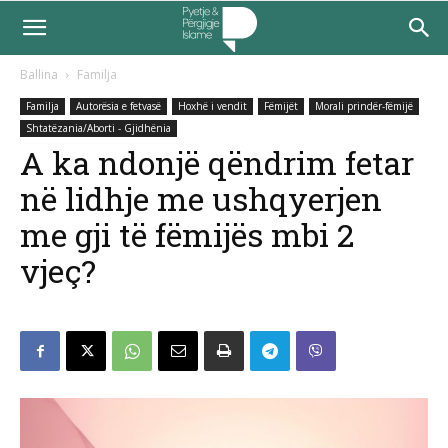
Ballina
Familja
Familja
Autorësia e fetvasë
Hoxhë i vendit
Fëmijët
Morali prindër-fëmijë
Shtatëzania/Aborti - Gjidhënia
A ka ndonjë qëndrim fetar
në lidhje me ushqyerjen
me gji të fëmijës mbi 2
vjeç?