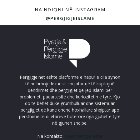
NA NDIQNI NË INSTAGRAM
@PERGJIGJEISLAME
Pergjigje.net është platformë e hapur e cila synon
të ndihmojë lexuesit shqiptar që të kuptojnë
qëndrimet dhe përgjigjet që jep Islami për
problemet, paqartësitë dhe kuriozitetin e tyre. Kjo
do të bëhet duke grumbulluar dhe sistemuar
përgjigjet që kanë dhënë hoxhallarë shqiptar apo
përkthime të dijetarëve botërorë nga gjuhët e tyre
në gjuhën shqipe.
Na kontakto:
pyet@pergjigje.net