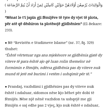
( وَالْوَالِدَاتُ يُرْضِعْنَ أَوْلَادَهُنَّ حَوْلَيْنِ كَامِلَيْنِ لِمَنْ أَرَادَ أَنْ يُتِمَّ الرَّضَاعَةَ
)
“Nënat le t’i japin gji fëmijëve të tyre dy vjet të plota,
për atë që dëshiron ta plotësojë gjidhënien”
(El-Bekare:
233).
● Në “Revistën e Studimeve Islame” (nr. 37, fq. 329)
thuhet:
“Është vërtetuar nga ana mjekësore se gjidhënia gjatë dy
viteve të para është ajo që luan rolin themelor në
formimin e fëmijës, ndërsa gjidhënia pas dy viteve nuk
mund të jetë më burimi i vetëm i ushqimit për të.”
● Prandaj, vazhdimi i gjidhënies pas dy viteve nuk
është i ndaluar, sidomos nëse kjo bëhet për dobi të
fëmijës. Nëse një nënë vazhdon ta ushqejë me gji
fëmijën e saj edhe pas 2 vjeç, kjo nuk është e ndaluar,