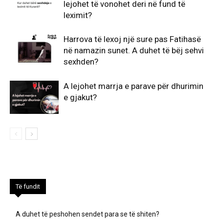
lejohet të vonohet deri në fund të
leximit?
Harrova të lexoj një sure pas Fatihasë
në namazin sunet. A duhet të bëj sehvi
sexhden?
A lejohet marrja e parave për dhurimin
e gjakut?
Të fundit
A duhet të peshohen sendet para se të shiten?