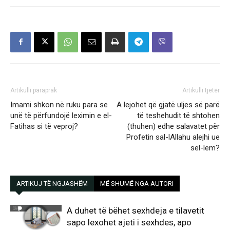
Artikulli paraprak
Artikulli tjetër
Imami shkon në ruku para se
A lejohet që gjatë uljes së parë
unë të përfundojë leximin e el-
të teshehudit të shtohen
Fatihas si të veproj?
(thuhen) edhe salavatet për
Profetin sal-lAllahu alejhi ue
sel-lem?
ARTIKUJ TË NGJASHËM
MË SHUMË NGA AUTORI
A duhet të bëhet sexhdeja e tilavetit
sapo lexohet ajeti i sexhdes, apo