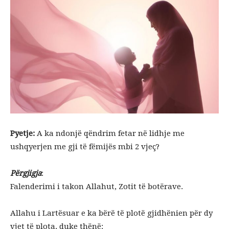
Pyetje:
A ka ndonjë qëndrim fetar në lidhje me
ushqyerjen me gji të fëmijës mbi 2 vjeç?
Përgjigja
:
Falenderimi i takon Allahut, Zotit të botërave.
Allahu i Lartësuar e ka bërë të plotë gjidhënien për dy
vjet të plota, duke thënë: