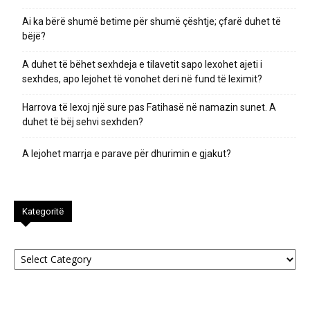
Ai ka bërë shumë betime për shumë çështje; çfarë duhet të
bëjë?
A duhet të bëhet sexhdeja e tilavetit sapo lexohet ajeti i
sexhdes, apo lejohet të vonohet deri në fund të leximit?
Harrova të lexoj një sure pas Fatihasë në namazin sunet. A
duhet të bëj sehvi sexhden?
A lejohet marrja e parave për dhurimin e gjakut?
Kategoritë
Kategoritë