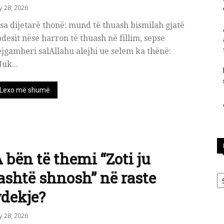
ly 28, 2026
përgjigje
sa dijetarë thonë: mund të thuash bismilah gjatë
desit nëse harron të thuash në fillim, sepse
jgamberi salAllahu alejhi ue selem ka thënë:
uk...
nga
Lexo më shumë
feja
 bën të themi “Zoti ju
Ka
ashtë shnosh” në raste
dekje?
ly 28, 2026
islame