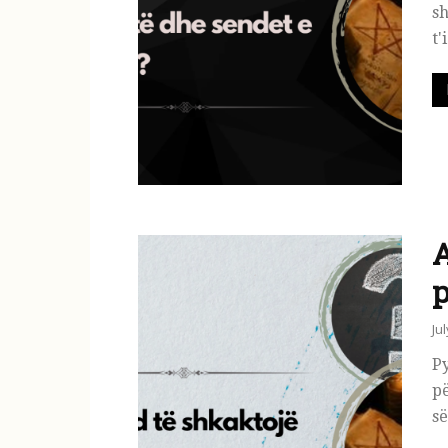
sh
t'
A
p
Ju
P
p
së