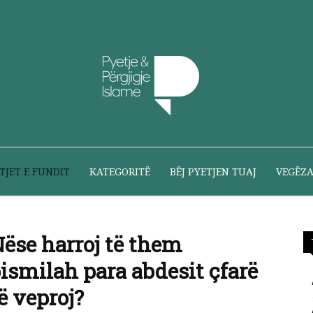
Pyetje
TJET E FUNDIT
KATEGORITË
BËJ PYETJEN TUAJ
VEGËZ
ëse harroj të them
dhe
ismilah para abdesit çfarë
ë veproj?