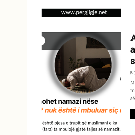
A
a
s
Ju
M
mu
së