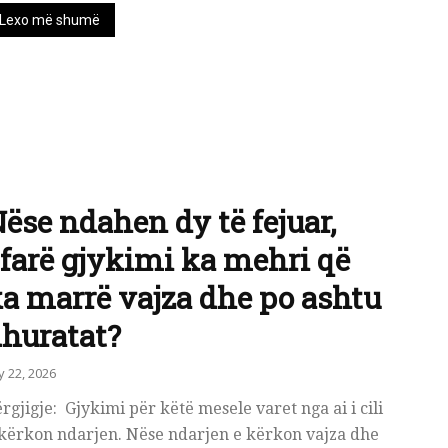
Lexo më shumë
ëse ndahen dy të fejuar,
farë gjykimi ka mehri që
a marrë vajza dhe po ashtu
huratat?
ly 22, 2026
rgjigje: Gjykimi për këtë mesele varet nga ai i cili
 kërkon ndarjen. Nëse ndarjen e kërkon vajza dhe