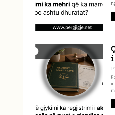
ng
Ç
i
Ju
Po
at
ma