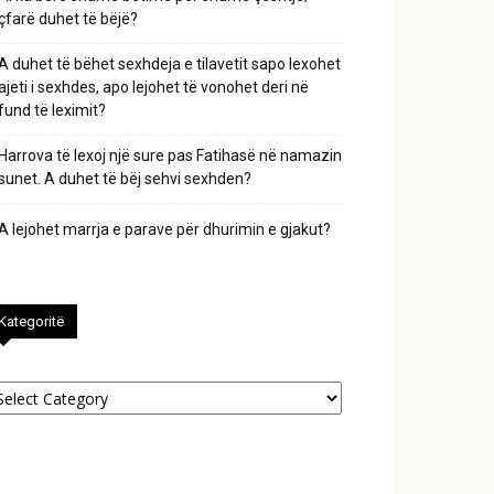
çfarë duhet të bëjë?
A duhet të bëhet sexhdeja e tilavetit sapo lexohet
ajeti i sexhdes, apo lejohet të vonohet deri në
fund të leximit?
Harrova të lexoj një sure pas Fatihasë në namazin
sunet. A duhet të bëj sehvi sexhden?
A lejohet marrja e parave për dhurimin e gjakut?
Kategoritë
tegoritë