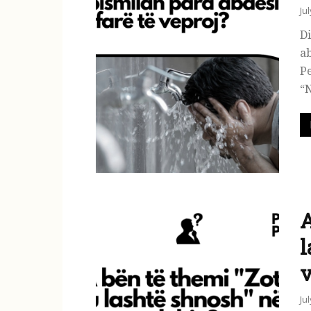
Ju
Di
ab
Pe
“N
A
l
v
Ju