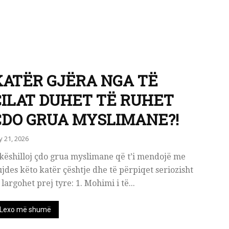
KATËR GJËRA NGA TË
CILAT DUHET TË RUHET
ÇDO GRUA MYSLIMANE?!
ly 21, 2026
këshilloj çdo grua myslimane që t’i mendojë me
jdes këto katër çështje dhe të përpiqet seriozisht
 largohet prej tyre: 1. Mohimi i të...
Lexo më shumë