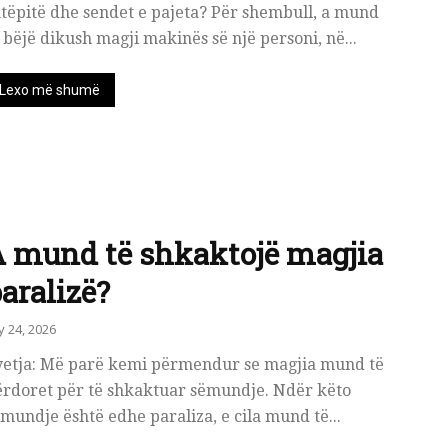
tëpitë dhe sendet e pajeta? Për shembull, a mund
i bëjë dikush magji makinës së një personi, në...
Lexo më shumë
 mund të shkaktojë magjia
aralizë?
ly 24, 2026
yetja: Më parë kemi përmendur se magjia mund të
ërdoret për të shkaktuar sëmundje. Ndër këto
mundje është edhe paraliza, e cila mund të...