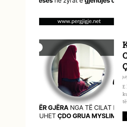
Ju
E 
ku
të