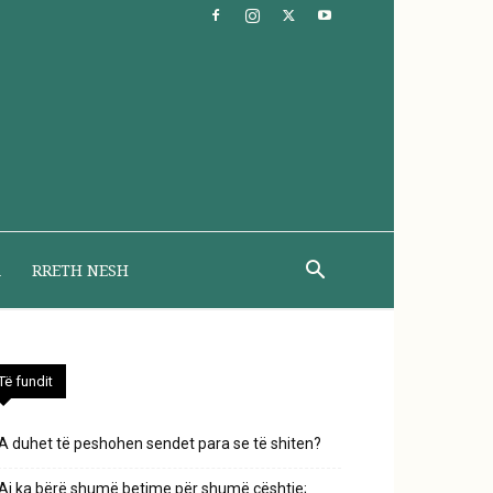
A
RRETH NESH
Të fundit
A duhet të peshohen sendet para se të shiten?
Ai ka bërë shumë betime për shumë çështje;