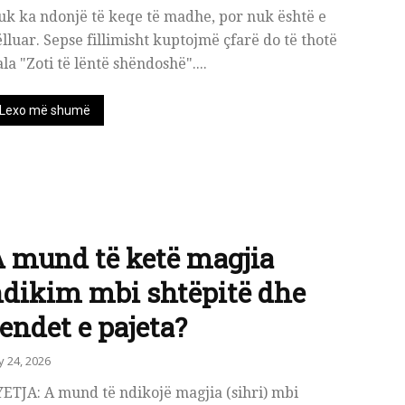
uk ka ndonjë të keqe të madhe, por nuk është e
lluar. Sepse fillimisht kuptojmë çfarë do të thotë
ala "Zoti të lëntë shëndoshë"....
Lexo më shumë
 mund të ketë magjia
dikim mbi shtëpitë dhe
endet e pajeta?
ly 24, 2026
ETJA: A mund të ndikojë magjia (sihri) mbi