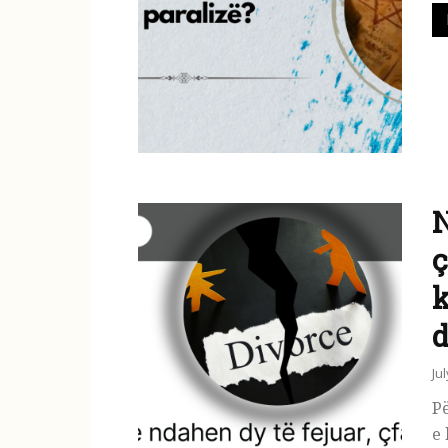
N
ç
k
d
Ju
Pë
e