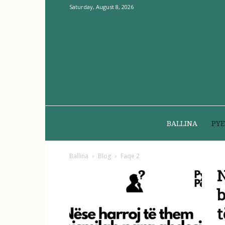
Saturday, August 8, 2026
BALLINA
PYE
Ballina
Blog
Faqe 2
N
b
t