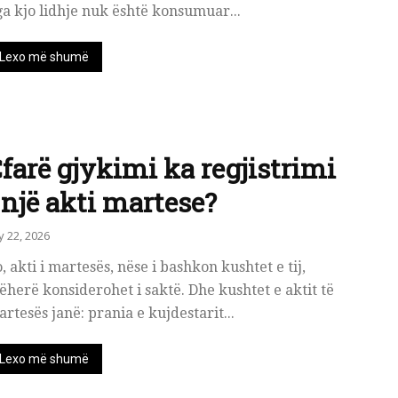
a kjo lidhje nuk është konsumuar...
Lexo më shumë
farë gjykimi ka regjistrimi
 një akti martese?
ly 22, 2026
, akti i martesës, nëse i bashkon kushtet e tij,
ëherë konsiderohet i saktë. Dhe kushtet e aktit të
rtesës janë: prania e kujdestarit...
Lexo më shumë