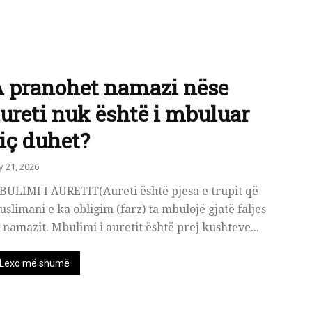
 pranohet namazi nëse
ureti nuk është i mbuluar
iç duhet?
ly 21, 2026
BULIMI I AURETIT(Aureti është pjesa e trupit që
slimani e ka obligim (farz) ta mbulojë gjatë faljes
 namazit. Mbulimi i auretit është prej kushteve...
Lexo më shumë