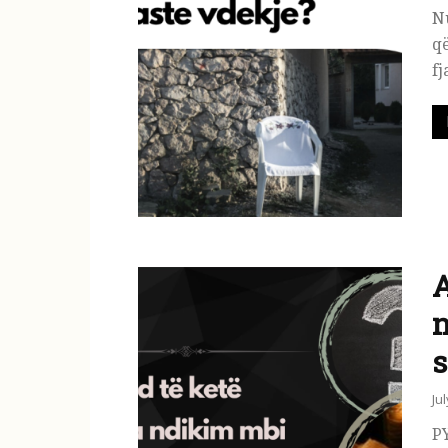
​N
që
fj
A
n
s
Ju
PY