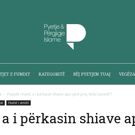
Pyetje
TJET E FUNDIT
KATEGORITË
BËJ PYETJEN TUAJ
VEGËZ
a
Populli i Iranit, a i përkasin shiave apo janë prej “ehlu Sunetit”?
asë
Hoxhë i vendit
dhe
, a i përkasin shiave a