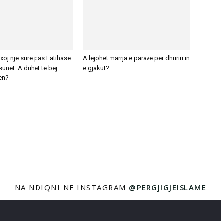
exoj një sure pas Fatihasë
A lejohet marrja e parave për dhurimin
unet. A duhet të bëj
e gjakut?
en?
NA NDIQNI NË INSTAGRAM
@PERGJIGJEISLAME