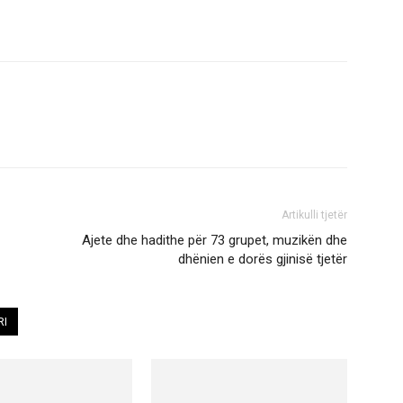
Artikulli tjetër
Ajete dhe hadithe për 73 grupet, muzikën dhe
dhënien e dorës gjinisë tjetër
RI