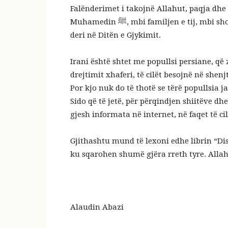
Falënderimet i takojnë Allahut, paqja dhe 
Muhamedin ﷺ, mbi familjen e tij, mbi shokët e tij dhe mbi të gjithë ata që ndjekin rrugën e tij
deri në Ditën e Gjykimit.
Irani është shtet me popullsi persiane, që 
drejtimit xhaferi, të cilët besojnë në sh
Por kjo nuk do të thotë se tërë popullsia j
Sido që të jetë, për përqindjen shiitëve dh
gjesh informata në internet, në faqet të cil
Gjithashtu mund të lexoni edhe librin “Disa 
ku sqarohen shumë gjëra rreth tyre. Allah
Alaudin Abazi