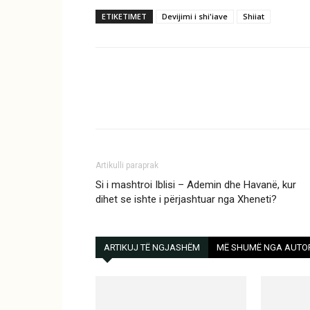
ETIKETIMET
Devijimi i shi'iave
Shiiat
Artikulli paraprak
Si i mashtroi Iblisi – Ademin dhe Havanë, kur
dihet se ishte i përjashtuar nga Xheneti?
ARTIKUJ TË NGJASHËM
MË SHUMË NGA AUTO