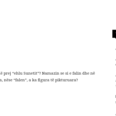
përgjigje
nga
anë prej “ehlu Sunetit”? Namazin se si e falin dhe në
feja
, nëse “falen”, a ka figura të pikturuara?
islame