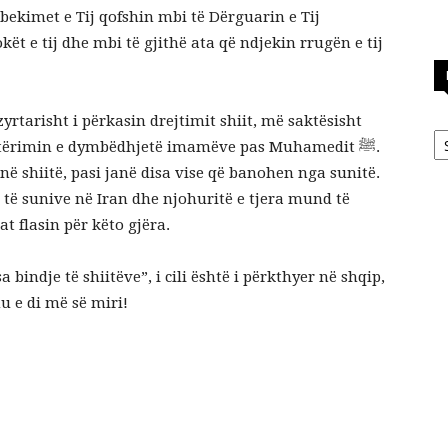
bekimet e Tij qofshin mbi të Dërguarin e Tij
zyrtarisht i përkasin drejtimit shiit, më saktësisht
Ka
enjtërimin e dymbëdhjetë imamëve pas Muhamedit ﷺ.
anë shiitë, pasi janë disa vise që banohen nga sunitë.
e të sunive në Iran dhe njohuritë e tjera mund të
at flasin për këto gjëra.
bindje të shiitëve”, i cili është i përkthyer në shqip,
u e di më së miri!