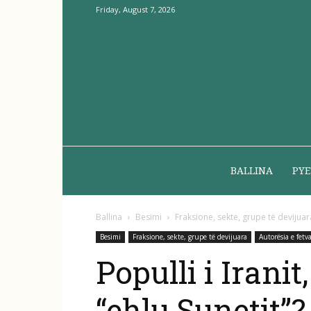
Friday, August 7, 2026
BALLINA
PYE
Ballina
Besimi
Fraksione, sekte, grupe të devijuar
Besimi
Fraksione, sekte, grupe të devijuara
Autorësia e fetv
Populli i Iranit
“ehlu Sunetit”?