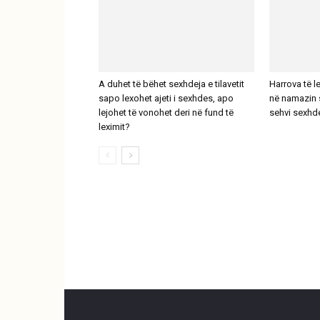
A duhet të bëhet sexhdeja e tilavetit
Harrova të l
sapo lexohet ajeti i sexhdes, apo
në namazin s
lejohet të vonohet deri në fund të
sehvi sexhd
leximit?