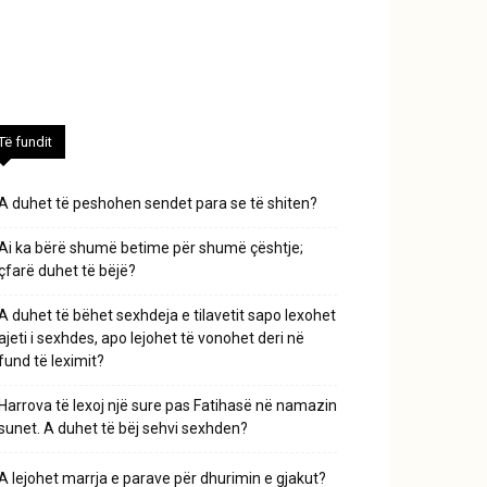
Të fundit
A duhet të peshohen sendet para se të shiten?
Ai ka bërë shumë betime për shumë çështje;
çfarë duhet të bëjë?
A duhet të bëhet sexhdeja e tilavetit sapo lexohet
ajeti i sexhdes, apo lejohet të vonohet deri në
fund të leximit?
Harrova të lexoj një sure pas Fatihasë në namazin
sunet. A duhet të bëj sehvi sexhden?
A lejohet marrja e parave për dhurimin e gjakut?