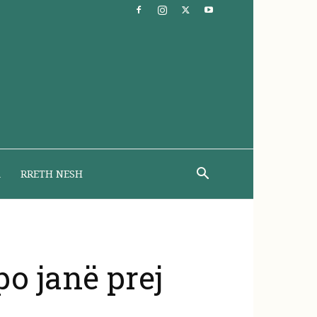
A
RRETH NESH
po janë prej