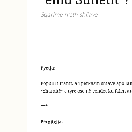
Sqarime rreth shiiave
Pyetja:
Populli i Iranit, a i përkasin shiave apo j
“xhamitë” e tyre ose në vendet ku falen ata
***
Përgjigjja: