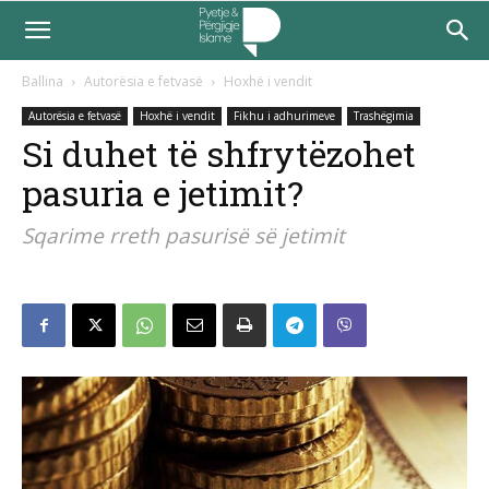
Ballina
Autorësia e fetvasë
Hoxhë i vendit
Autorësia e fetvasë
Hoxhë i vendit
Fikhu i adhurimeve
Trashëgimia
Si duhet të shfrytëzohet
pasuria e jetimit?
Sqarime rreth pasurisë së jetimit