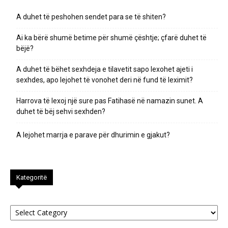
A duhet të peshohen sendet para se të shiten?
Ai ka bërë shumë betime për shumë çështje; çfarë duhet të
bëjë?
A duhet të bëhet sexhdeja e tilavetit sapo lexohet ajeti i
sexhdes, apo lejohet të vonohet deri në fund të leximit?
Harrova të lexoj një sure pas Fatihasë në namazin sunet. A
duhet të bëj sehvi sexhden?
A lejohet marrja e parave për dhurimin e gjakut?
Kategoritë
Kategoritë