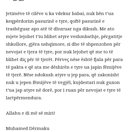
Jetimëve të cilëve u ka vdekur babai, nuk bën t’ua
keqpërdorim pasurinë e tyre, qoftë pasurinë e
trashëguar apo atë të dhuruar nga dikush. Me ato
mjete lejohet t’iu blihet atyre veshmbathje, përgatitje
shkollore, gjëra ushqimore, si dhe të shpenzohen për
nevojat e tjera të tyre, por nuk lejohet që me to të
blihet diç për të tjerët. Përveç nëse është fjala për para
të pakta e që ata me dëshirën e tyre ua japin fëmijëve
të tjerë. Nëse ndokush atyre u jep para, që zakonisht
nuk u jepen fëmijëve të vegjël, kujdestari nuk guxon
t’ua jap atyre në dorë, por i ruan për nevojat e tyre të
lartpërmendura.
Allahu e di më së miri!
Muhamed Dërmaku