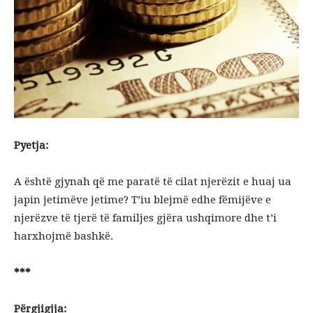
Pyetja:
A është gjynah që me paratë të cilat njerëzit e huaj ua
japin jetimëve jetime? T’iu blejmë edhe fëmijëve e
njerëzve të tjerë të familjes gjëra ushqimore dhe t’i
harxhojmë bashkë.
***
Përgjigjja: