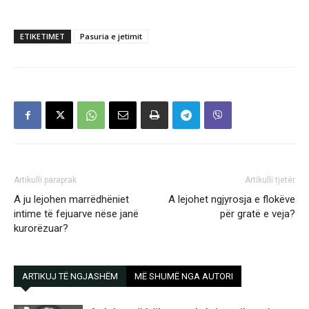
ETIKETIMET
Pasuria e jetimit
Artikulli paraprak
Artikulli tjetër
A ju lejohen marrëdhëniet
A lejohet ngjyrosja e flokëve
intime të fejuarve nëse janë
për gratë e veja?
kurorëzuar?
ARTIKUJ TË NGJASHËM
MË SHUMË NGA AUTORI