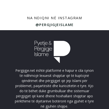
NA NDIQNI NË INSTAGRAM
@PERGJIGJEISLAME
Pergjigje.net është platformë e hapur e cila synon
të ndihmojë lexuesit shqiptar që të kuptojnë
qëndrimet dhe përgjigjet që jep Islami për
problemet, paqartësitë dhe kuriozitetin e tyre. Kjo
do të bëhet duke grumbulluar dhe sistemuar
përgjigjet që kanë dhënë hoxhallarë shqiptar apo
përkthime të dijetarëve botërorë nga gjuhët e tyre
në gjuhën shqipe.