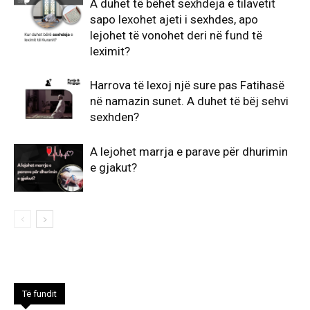
A duhet të bëhet sexhdeja e tilavetit
sapo lexohet ajeti i sexhdes, apo
lejohet të vonohet deri në fund të
leximit?
Harrova të lexoj një sure pas Fatihasë
në namazin sunet. A duhet të bëj sehvi
sexhden?
A lejohet marrja e parave për dhurimin
e gjakut?
Të fundit