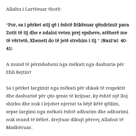
Allahu i Lartësuar thotë:
“
Por, sa i përket atij që i është frikësuar qëndrimit para
Zotit të tij dhe e ndaloi veten prej epsheve, atëherë me
të vërtetë, Xheneti do të jetë strehim i tij
.” (
Nazi‘at
:
40
–
41
)
A mund të përmbaheni nga mëkati nga dashuria për
Ehli Bejtin?
Sa i përket largimit nga mëkati për shkak të respektit
dhe dashurisë për çdo qenie të krijuar, ky është një lloj
shirku dhe nuk i lejohet njeriut ta bëjë këtë qëllim,
sepse largimi nga mëkati është adhurim dhe adhurimi
nuk mund të bëhet. drejtuar dikujt përveç Allahut të
Madhëruar.