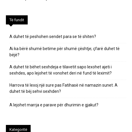
Të fundit
A duhet të peshohen sendet para se të shiten?
Ai ka bërë shumë betime për shumë çështje; çfarë duhet të
bëjë?
A duhet të bëhet sexhdeja e tilavetit sapo lexohet ajeti i
sexhdes, apo lejohet të vonohet deri në fund të leximit?
Harrova të lexoj një sure pas Fatihasë në namazin sunet. A
duhet të bëj sehvi sexhden?
A lejohet marrja e parave për dhurimin e gjakut?
Kategoritë