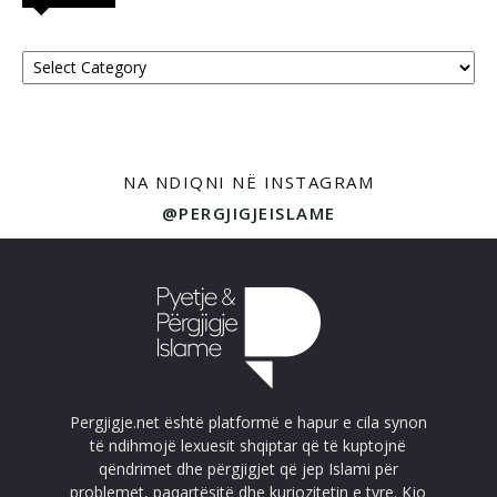
Kategoritë
NA NDIQNI NË INSTAGRAM
@PERGJIGJEISLAME
Pergjigje.net është platformë e hapur e cila synon
të ndihmojë lexuesit shqiptar që të kuptojnë
qëndrimet dhe përgjigjet që jep Islami për
problemet, paqartësitë dhe kuriozitetin e tyre. Kjo