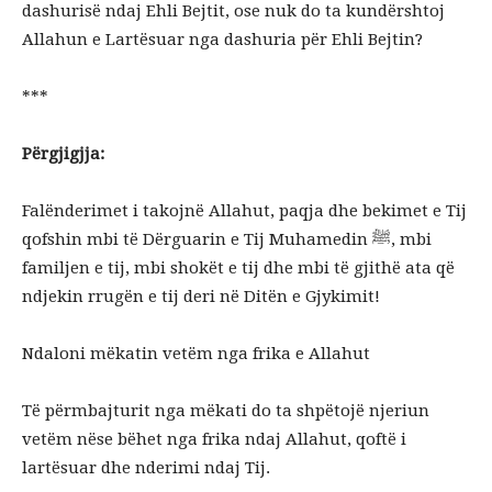
dashurisë ndaj Ehli Bejtit, ose nuk do ta kundërshtoj
Allahun e Lartësuar nga dashuria për Ehli Bejtin?
***
Përgjigjja:
Falënderimet i takojnë Allahut, paqja dhe bekimet e Tij
qofshin mbi të Dërguarin e Tij Muhamedin ﷺ, mbi
familjen e tij, mbi shokët e tij dhe mbi të gjithë ata që
ndjekin rrugën e tij deri në Ditën e Gjykimit!
Ndaloni mëkatin vetëm nga frika e Allahut
Të përmbajturit nga mëkati do ta shpëtojë njeriun
vetëm nëse bëhet nga frika ndaj Allahut, qoftë i
lartësuar dhe nderimi ndaj Tij.