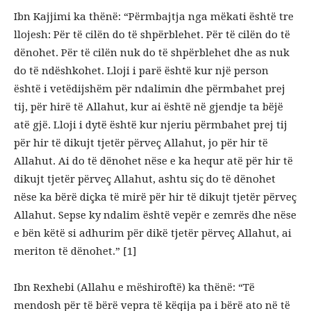
Ibn Kajjimi ka thënë: “Përmbajtja nga mëkati është tre
llojesh: Për të cilën do të shpërblehet. Për të cilën do të
dënohet. Për të cilën nuk do të shpërblehet dhe as nuk
do të ndëshkohet. Lloji i parë është kur një person
është i vetëdijshëm për ndalimin dhe përmbahet prej
tij, për hirë të Allahut, kur ai është në gjendje ta bëjë
atë gjë. Lloji i dytë është kur njeriu përmbahet prej tij
për hir të dikujt tjetër përveç Allahut, jo për hir të
Allahut. Ai do të dënohet nëse e ka hequr atë për hir të
dikujt tjetër përveç Allahut, ashtu siç do të dënohet
nëse ka bërë diçka të mirë për hir të dikujt tjetër përveç
Allahut. Sepse ky ndalim është vepër e zemrës dhe nëse
e bën këtë si adhurim për dikë tjetër përveç Allahut, ai
meriton të dënohet.” [1]
Ibn Rexhebi (Allahu e mëshiroftë) ka thënë: “Të
mendosh për të bërë vepra të këqija pa i bërë ato në të