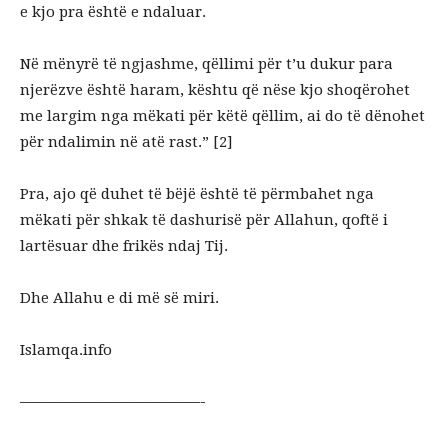
e kjo pra është e ndaluar.
Në mënyrë të ngjashme, qëllimi për t’u dukur para
njerëzve është haram, kështu që nëse kjo shoqërohet
me largim nga mëkati për këtë qëllim, ai do të dënohet
për ndalimin në atë rast.” [2]
Pra, ajo që duhet të bëjë është të përmbahet nga
mëkati për shkak të dashurisë për Allahun, qoftë i
lartësuar dhe frikës ndaj Tij.
Dhe Allahu e di më së miri.
Islamqa.info
————————————-