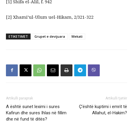
[1] Shifa el-Alil, f. 942
[2] Xhami’ul-Ulum uel-Hikam, 2/321-322
ETIKETIMET
Grupet e devijuara
Mekati
Artikulli paraprak
Artikulli tjetër
A është sunet leximi i sures
Ç’është kuptimi i emrit të
Kafirun dhe sures Ihlas në fillim
Allahut, el-Hakim?
dhe në fund të ditës?