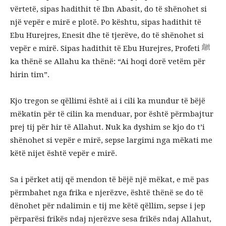
vërtetë, sipas hadithit të Ibn Abasit, do të shënohet si
një vepër e mirë e plotë. Po kështu, sipas hadithit të
Ebu Hurejres, Enesit dhe të tjerëve, do të shënohet si
vepër e mirë. Sipas hadithit të Ebu Hurejres, Profeti ﷺ
ka thënë se Allahu ka thënë: “Ai hoqi dorë vetëm për
hirin tim”.
Kjo tregon se qëllimi është ai i cili ka mundur të bëjë
mëkatin për të cilin ka menduar, por është përmbajtur
prej tij për hir të Allahut. Nuk ka dyshim se kjo do t’i
shënohet si vepër e mirë, sepse largimi nga mëkati me
këtë nijet është vepër e mirë.
Sa i përket atij që mendon të bëjë një mëkat, e më pas
përmbahet nga frika e njerëzve, është thënë se do të
dënohet për ndalimin e tij me këtë qëllim, sepse i jep
përparësi frikës ndaj njerëzve sesa frikës ndaj Allahut,