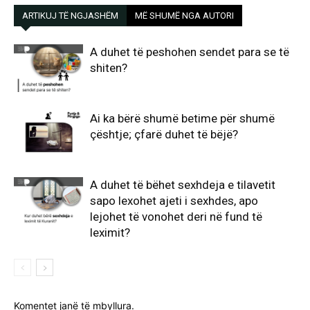
ARTIKUJ TË NGJASHËM
MË SHUMË NGA AUTORI
A duhet të peshohen sendet para se të
shiten?
Ai ka bërë shumë betime për shumë
çështje; çfarë duhet të bëjë?
A duhet të bëhet sexhdeja e tilavetit
sapo lexohet ajeti i sexhdes, apo
lejohet të vonohet deri në fund të
leximit?
Komentet janë të mbyllura.