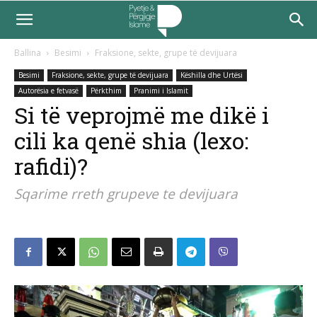
Ballina
Besimi
Fraksione, sekte, grupe të devijuara
Besimi
Fraksione, sekte, grupe të devijuara
Këshilla dhe Urtësi
Autorësia e fetvasë
Përkthim
Pranimi i Islamit
Si të veprojmë me dikë i
cili ka qenë shia (lexo:
rafidi)?
Sqarime rreth grupeve te devijuara