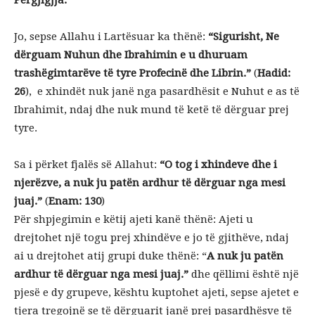
Jo, sepse Allahu i Lartësuar ka thënë:
“
Sigurisht, Ne
dërguam Nuhun dhe Ibrahimin e u dhuruam
trashëgimtarëve të tyre Profecinë dhe Librin.”
(
Hadid:
26
), e xhindët nuk janë nga pasardhësit e Nuhut e as të
Ibrahimit, ndaj dhe nuk mund të ketë të dërguar prej
tyre.
Sa i përket fjalës së Allahut:
“O tog i xhindeve dhe i
njerëzve, a nuk ju patën ardhur të dërguar nga mesi
juaj.”
(
Enam: 130
)
Për shpjegimin e këtij ajeti kanë thënë: Ajeti u
drejtohet një togu prej xhindëve e jo të gjithëve, ndaj
ai u drejtohet atij grupi duke thënë: “
A nuk ju patën
ardhur të dërguar nga mesi juaj.”
dhe qëllimi është një
pjesë e dy grupeve, kështu kuptohet ajeti, sepse ajetet e
tjera tregojnë se të dërguarit janë prej pasardhësve të