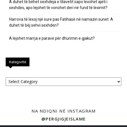
A duhet të bëhet sexhdeja e tilavetit sapo lexohet ajeti i
sexhdes, apo lejohet të vonohet deri në fund të leximit?
Harrova të lexoj një sure pas Fatihasë në namazin sunet. A
duhet të bëj sehvi sexhden?
A lejohet marrja e parave për dhurimin e gjakut?
Kategoritë
Kategoritë
NA NDIQNI NË INSTAGRAM
@PERGJIGJEISLAME