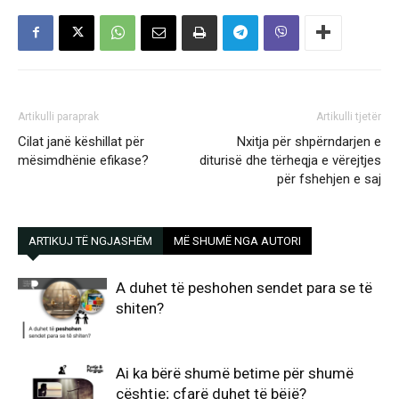
Artikulli paraprak
Artikulli tjetër
Cilat janë këshillat për
Nxitja për shpërndarjen e
mësimdhënie efikase?
diturisë dhe tërheqja e vërejtjes
për fshehjen e saj
ARTIKUJ TË NGJASHËM
MË SHUMË NGA AUTORI
A duhet të peshohen sendet para se të
shiten?
Ai ka bërë shumë betime për shumë
çështje; çfarë duhet të bëjë?