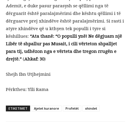
Ademit, e duke pasur parasysh se qëllimi nga të
dërguarit është paralajmërimi dhe kështu qëllimi i të
dërguarve prej xhindëve është paralajmërimi. Si rasti i
atyre xhindëve që u kthyen tek populli i tyre si
këshillues:
“
Ata thanë: “O populli ynë! Ne dëgjuam një
Libër të shpallur pas Musait, i cili vërteton shpalljet
para tij, udhëzon nga e vërteta dhe tregon rrugën e
drejtë.”
(
Ahkaf: 30
)
Shejh Ibn Utjhejmini
Përktheu: Ylli Rama
ETIKETIMET
Ajetet kuranore
Profetët
xhindet