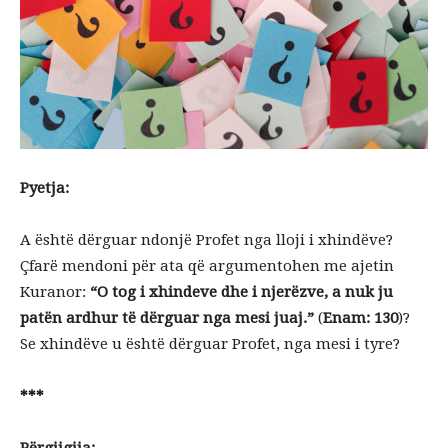
Pyetja:
A është dërguar ndonjë Profet nga lloji i xhindëve?
Çfarë mendoni për ata që argumentohen me ajetin
Kuranor:
“O tog i xhindeve dhe i njerëzve, a nuk ju
patën ardhur të dërguar nga mesi juaj.”
(
Enam: 130
)?
Se xhindëve u është dërguar Profet, nga mesi i tyre?
***
Përgjigjja: