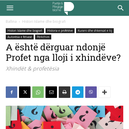
Ballina
Histori Islame dhe biografi
Histori Islame dhe biografi
Historia e profetëve
Kurani dhe shkencat e tij
Autorësia e fetvasë
Përkthim
A është dërguar ndonjë
Profet nga lloji i xhindëve?
Xhindët & profetësia