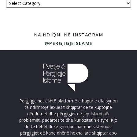
NA NDIQNI NË INSTAGRAM
@PERGJIGJEISLAME
Pergjigje.net është platformë e hapur e cila synon
të ndihmojë lexuesit shqiptar që të kuptojnë
qëndrimet dhe përgjigjet që jep Islami për
problemet, paqartësitë dhe kuriozitetin e tyre. Kjo
do të bëhet duke grumbulluar dhe sistemuar
përgjigjet që kanë dhënë hoxhallarë shqiptar apo