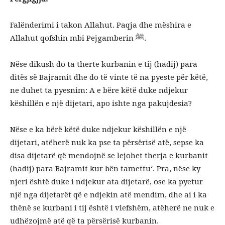
Falënderimi i takon Allahut.
Paqja dhe mëshira e
Allahut qofshin mbi Pejgamberin ﷺ.
Nëse dikush do ta therte kurbanin e tij (hadij) para
ditës së Bajramit dhe do të vinte të na pyeste për këtë,
ne duhet ta pyesnim: A e bëre këtë duke ndjekur
këshillën e një dijetari, apo ishte nga pakujdesia?
Nëse e ka bërë këtë duke ndjekur këshillën e një
dijetari, atëherë nuk ka pse ta përsërisë atë, sepse ka
disa dijetarë që mendojnë se lejohet therja e kurbanit
(hadij) para Bajramit kur bën tamettu‘. Pra, nëse ky
njeri është duke i ndjekur ata dijetarë, ose ka pyetur
një nga dijetarët që e ndjekin atë mendim, dhe ai i ka
thënë se kurbani i tij është i vlefshëm, atëherë ne nuk e
udhëzojmë atë që ta përsërisë kurbanin.