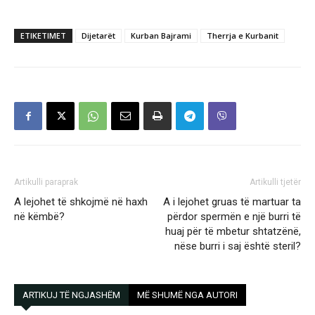
ETIKETIMET
Dijetarët
Kurban Bajrami
Therrja e Kurbanit
Artikulli paraprak
Artikulli tjetër
A lejohet të shkojmë në haxh
A i lejohet gruas të martuar ta
në këmbë?
përdor spermën e një burri të
huaj për të mbetur shtatzënë,
nëse burri i saj është steril?
ARTIKUJ TË NGJASHËM
MË SHUMË NGA AUTORI