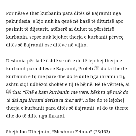
Por nëse e ther kurbanin para ditës së Bajramit nga
pakujdesia, e kjo nuk ka qenë në bazë të diturisë apo
pasimit të dijetarit, atëherë ai duhet ta përsërisë
kurbanin, sepse nuk lejohet therja e kurbanit përveç
ditës së Bajramit ose ditëve në vijim.
Dëshmia për këtë është se nëse do të lejohej therja e
kurbanit para ditës së Bajramit, Profeti ﷺ do ta therte
kurbanin e tij më parë dhe do të dilte nga ihrami i tij,
ashtu siç i udhëzoi shokët e tij të bëjnë. Në të vërtetë, ai
ﷺ tha:
“Unë e kam kurbanin me vete, kështu që nuk do
të dal nga ihrami derisa ta ther atë”.
Nëse do të lejohej
therja e kurbanit para ditës së Bajramit, ai do ta therte
dhe do të dilte nga ihrami.
Shejh Ibn Uthejmin, “Mexhmu Fetaua” (23/163)