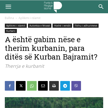
Ballina
Aplikimi i islamit
Aplikimi i islamit
Autorësia e fetvasë
Hoxhë i vendit
Fikhu i adhurimeve
Kurbani
A është gabim nëse e
therim kurbanin, para
ditës së Kurban Bajramit?
Therrja e kurbanit