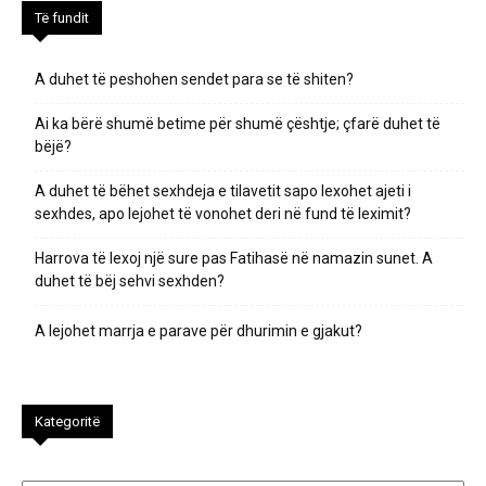
Të fundit
A duhet të peshohen sendet para se të shiten?
Ai ka bërë shumë betime për shumë çështje; çfarë duhet të
bëjë?
A duhet të bëhet sexhdeja e tilavetit sapo lexohet ajeti i
sexhdes, apo lejohet të vonohet deri në fund të leximit?
Harrova të lexoj një sure pas Fatihasë në namazin sunet. A
duhet të bëj sehvi sexhden?
A lejohet marrja e parave për dhurimin e gjakut?
Kategoritë
Kategoritë