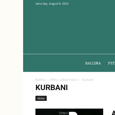
Saturday, August 8, 2026
BALLINA
PYE
Ballina
Fikhu i adhurimeve
Kurbani
KURBANI
Akika
A