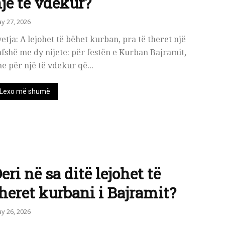
jë të vdekur?
y 27, 2026
etja: A lejohet të bëhet kurban, pra të theret një
fshë me dy nijete: për festën e Kurban Bajramit,
e për një të vdekur që...
Lexo më shumë
eri në sa ditë lejohet të
heret kurbani i Bajramit?
y 26, 2026