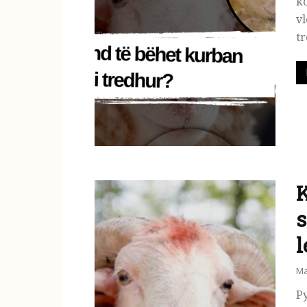
ko
vl
tr
K
s
l
Ma
Py