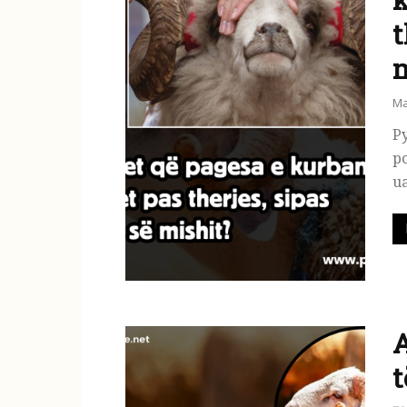
t
m
Ma
Py
po
ua
A
t