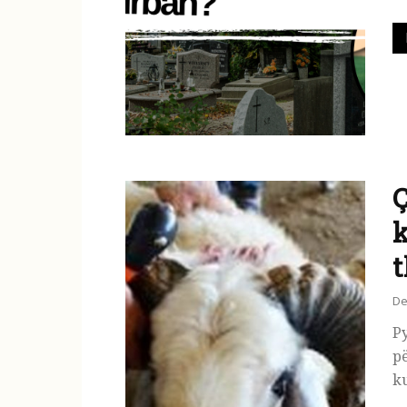
Ç
k
t
De
Py
pë
ku