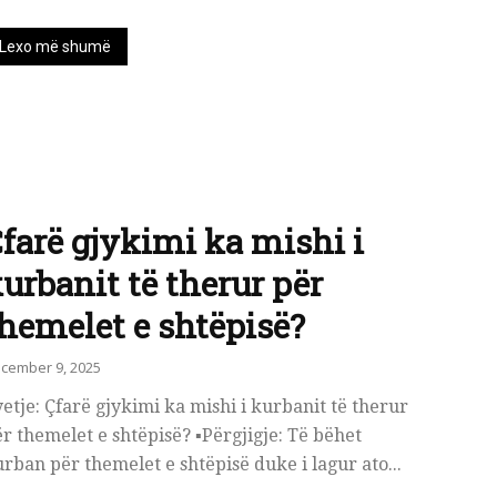
Lexo më shumë
farë gjykimi ka mishi i
urbanit të therur për
hemelet e shtëpisë?
cember 9, 2025
etje: Çfarë gjykimi ka mishi i kurbanit të therur
r themelet e shtëpisë? ▪️Përgjigje: Të bëhet
rban për themelet e shtëpisë duke i lagur ato...