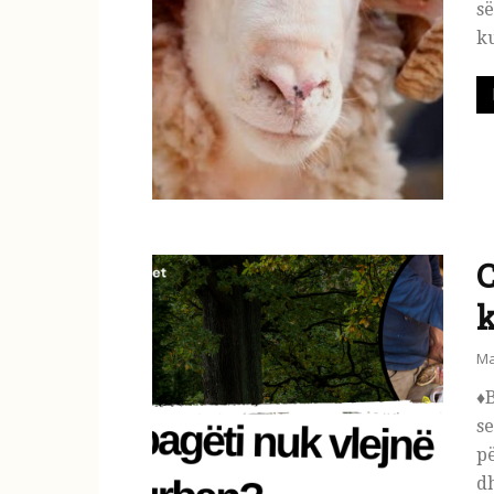
së
ku
C
Ma
♦️
se
pë
dh