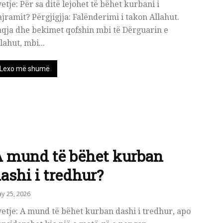
etje: Për sa ditë lejohet të bëhet kurbani i
jramit? Përgjigjja: Falënderimi i takon Allahut.
aqja dhe bekimet qofshin mbi të Dërguarin e
lahut, mbi...
Lexo më shumë
 mund të bëhet kurban
ashi i tredhur?
y 25, 2026
etje: A mund të bëhet kurban dashi i tredhur, apo