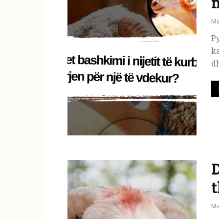
n
Ma
Py
ka
dh
D
t
Ma