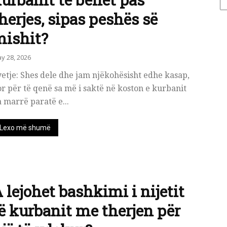
herjes, sipas peshës së
ishit?
y 28, 2026
etje: Shes dele dhe jam njëkohësisht edhe kasap,
r për të qenë sa më i saktë në koston e kurbanit
 marrë paratë e...
Lexo më shumë
 lejohet bashkimi i nijetit
ë kurbanit me therjen për