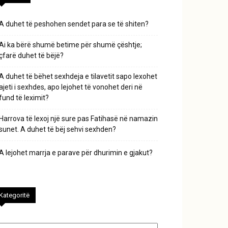
A duhet të peshohen sendet para se të shiten?
Ai ka bërë shumë betime për shumë çështje;
çfarë duhet të bëjë?
A duhet të bëhet sexhdeja e tilavetit sapo lexohet
ajeti i sexhdes, apo lejohet të vonohet deri në
fund të leximit?
Harrova të lexoj një sure pas Fatihasë në namazin
sunet. A duhet të bëj sehvi sexhden?
A lejohet marrja e parave për dhurimin e gjakut?
Kategoritë
tegoritë