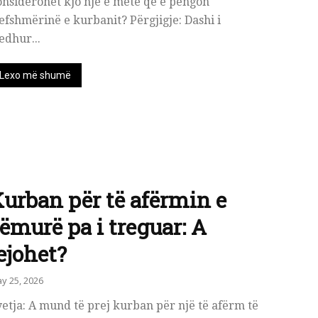
nsiderohet kjo një e metë që e pengon
efshmërinë e kurbanit? Përgjigje: Dashi i
edhur...
Lexo më shumë
urban për të afërmin e
ëmurë pa i treguar: A
ejohet?
y 25, 2026
etja: A mund të prej kurban për një të afërm të