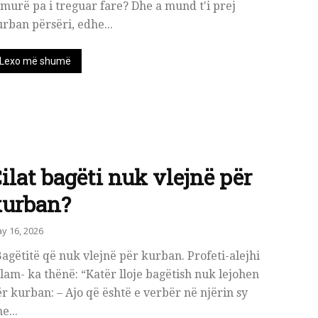
murë pa i treguar fare? Dhe a mund t'i prej
rban përsëri, edhe...
Lexo më shumë
ilat bagëti nuk vlejnë për
kurban?
y 16, 2026
Bagëtitë që nuk vlejnë për kurban. Profeti-alejhi
lam- ka thënë: “Katër lloje bagëtish nuk lejohen
r kurban: – Ajo që është e verbër në njërin sy
e...