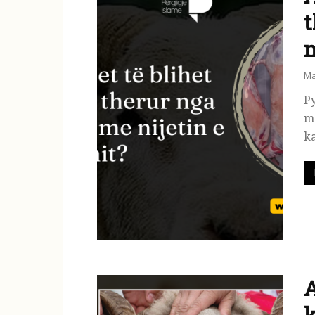
t
n
Ma
Py
me
ka
A
k