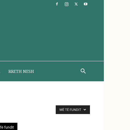
A
RRETH NESH
MË TË FUNDIT
Të fundit