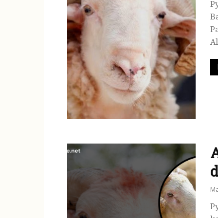
Py
Ba
P
Al
A
d
Ma
Py