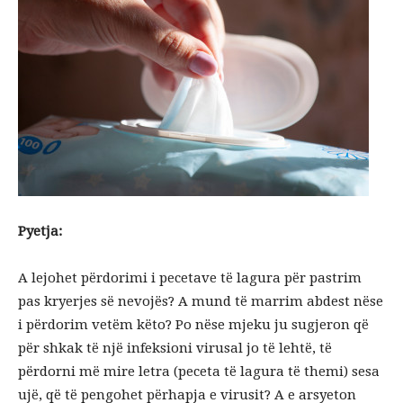
Pyetja:
A lejohet përdorimi i pecetave të lagura për pastrim
pas kryerjes së nevojës? A mund të marrim abdest nëse
i përdorim vetëm këto? Po nëse mjeku ju sugjeron që
për shkak të një infeksioni virusal jo të lehtë, të
përdorni më mire letra (peceta të lagura të themi) sesa
ujë, që të pengohet përhapja e virusit? A e arsyeton