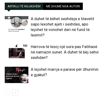
ARTIKUJ TË NGJASHËM
MË SHUMË NGA AUTORI
A duhet të bëhet sexhdeja e tilavetit
sapo lexohet ajeti i sexhdes, apo
lejohet të vonohet deri në fund të
leximit?
Harrova të lexoj një sure pas Fatihasë
në namazin sunet. A duhet të bëj sehvi
sexhden?
A lejohet marrja e parave për dhurimin
e gjakut?