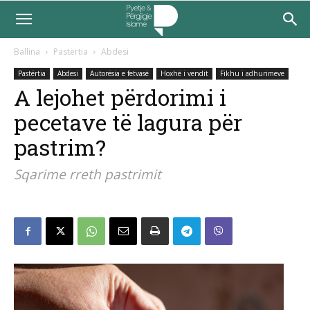
Ballina
Pastërtia
Abdesi
Pastërtia
Abdesi
Autorësia e fetvasë
Hoxhë i vendit
Fikhu i adhurimeve
A lejohet përdorimi i
pecetave të lagura për
pastrim?
Sqarime rreth pastrimit