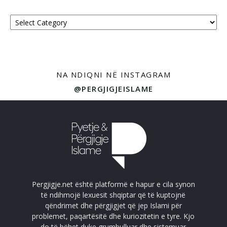
Kategoritë
NA NDIQNI NË INSTAGRAM
@PERGJIGJEISLAME
Pergjigje.net është platformë e hapur e cila synon
të ndihmojë lexuesit shqiptar që të kuptojnë
qëndrimet dhe përgjigjet që jep Islami për
problemet, paqartësitë dhe kuriozitetin e tyre. Kjo
do të bëhet duke grumbulluar dhe sistemuar