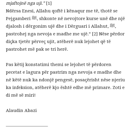
mjaftojnë nga uji.”
[1]
Ndërsa Enesi, Allahu qoftë i kënaqur me të, thotë se
Pejgamberi ﷺ, shkonte në nevojtore kurse unë dhe një
djalosh i dërgonim ujë dhe i Dërguari i Allahut, ﷺ,
pastrohej nga nevoja e madhe me ujë.” [2] Nëse përdor
diçka tjetër përveç ujit, atëherë nuk lejohet që të
pastrohet më pak se tri herë.
Pas këtij konstatimi themi se lejohet të përdoren
pecetat e lagura për pastrim nga nevoja e madhe dhe
në këtë nuk ka ndonjë pengesë, posaçërisht nëse njeriu
ka infeksion, atëherë kjo është edhe më primare. Zoti e
di më së miri!
Alaudin Abazi
—————————–