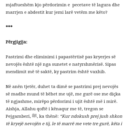
mjaftueshëm kjo përdorimin e pecetave të lagura dhe
marrjen e abdestit kur jemi larë vetëm me këto?
***
Përgjigjja:
Pastrimi dhe eliminimi i papastërtisë pas kryerjes së
nevojës është një nga sunetet e natyrshmërisë. Sipas
mendimit më të saktë, ky pastrim është vaxhib.
Në anën tjetër, duhet ta dimë se pastrimi prej nevojës
së madhe mund të bëhet me ujë, me gurë ose me diçka
të ngjashme, mirëpo përdorimi i ujit është më i mirë.
Aishja, Allahu qoftë i kënaqur me të, tregon se
Pejgamberi, ﷺ, ka thënë:
“Kur ndokush prej jush shkon
të kryejë nevojën e tij, le të marrë me vete tre gurë,
këta i