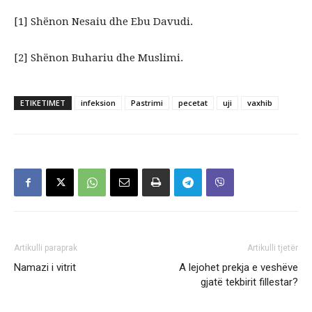
[1] Shënon Nesaiu dhe Ebu Davudi.
[2] Shënon Buhariu dhe Muslimi.
ETIKETIMET
infeksion
Pastrimi
pecetat
uji
vaxhib
Artikulli paraprak
Artikulli tjetër
Namazi i vitrit
A lejohet prekja e veshëve
gjatë tekbirit fillestar?