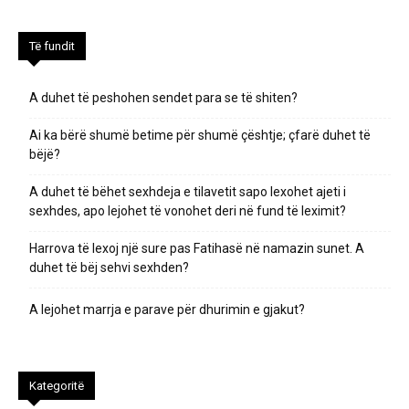
Të fundit
A duhet të peshohen sendet para se të shiten?
Ai ka bërë shumë betime për shumë çështje; çfarë duhet të
bëjë?
A duhet të bëhet sexhdeja e tilavetit sapo lexohet ajeti i
sexhdes, apo lejohet të vonohet deri në fund të leximit?
Harrova të lexoj një sure pas Fatihasë në namazin sunet. A
duhet të bëj sehvi sexhden?
A lejohet marrja e parave për dhurimin e gjakut?
Kategoritë