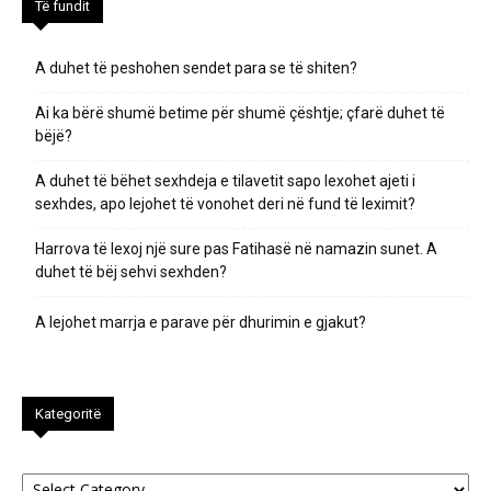
Të fundit
A duhet të peshohen sendet para se të shiten?
Ai ka bërë shumë betime për shumë çështje; çfarë duhet të
bëjë?
A duhet të bëhet sexhdeja e tilavetit sapo lexohet ajeti i
sexhdes, apo lejohet të vonohet deri në fund të leximit?
Harrova të lexoj një sure pas Fatihasë në namazin sunet. A
duhet të bëj sehvi sexhden?
A lejohet marrja e parave për dhurimin e gjakut?
Kategoritë
Kategoritë