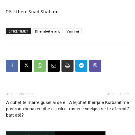
Përktheu: Suad Shabani
ETIKETIMET
Dhëmbët e arit
Varrimi
Artikulli paraprak
Artikulli tjetër
A duhet të marrë gusël ai që e
A lejohet therrja e Kurbanit me
pastron xhenazen dhe ai i cili e
rastin e vdekjes së të afërmit?
bart atë?