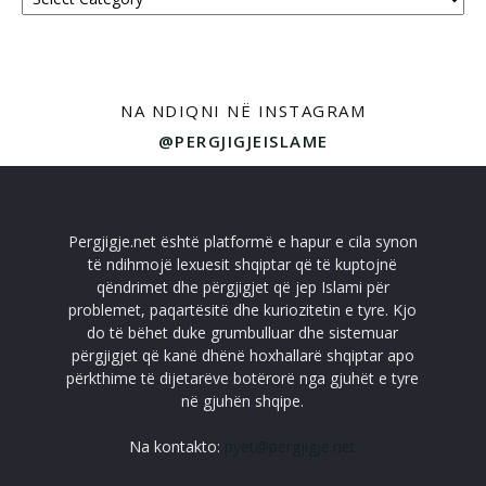
NA NDIQNI NË INSTAGRAM
@PERGJIGJEISLAME
Pergjigje.net është platformë e hapur e cila synon
të ndihmojë lexuesit shqiptar që të kuptojnë
qëndrimet dhe përgjigjet që jep Islami për
problemet, paqartësitë dhe kuriozitetin e tyre. Kjo
do të bëhet duke grumbulluar dhe sistemuar
përgjigjet që kanë dhënë hoxhallarë shqiptar apo
përkthime të dijetarëve botërorë nga gjuhët e tyre
në gjuhën shqipe.
Na kontakto:
pyet@pergjigje.net