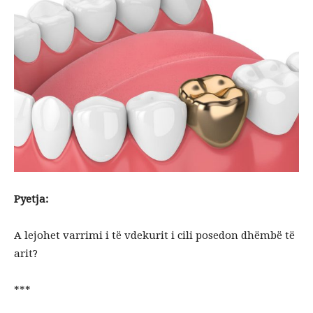
Pyetja:
A lejohet varrimi i të vdekurit i cili posedon dhëmbë të
arit?
***