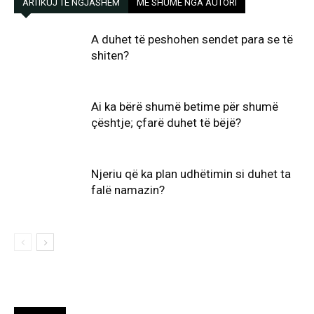
ARTIKUJ TË NGJASHËM
MË SHUMË NGA AUTORI
A duhet të peshohen sendet para se të
shiten?
Ai ka bërë shumë betime për shumë
çështje; çfarë duhet të bëjë?
Njeriu që ka plan udhëtimin si duhet ta
falë namazin?