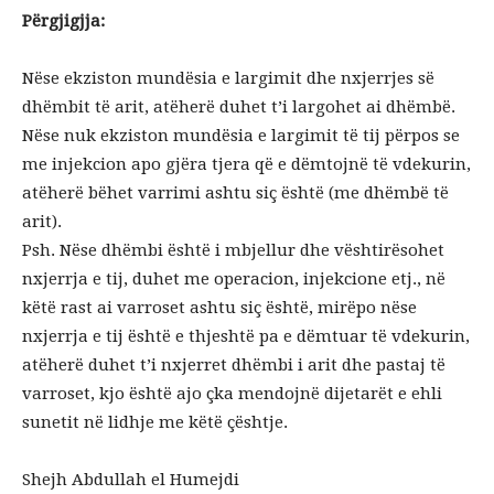
Përgjigjja:
Nëse ekziston mundësia e largimit dhe nxjerrjes së
dhëmbit të arit, atëherë duhet t’i largohet ai dhëmbë.
Nëse nuk ekziston mundësia e largimit të tij përpos se
me injekcion apo gjëra tjera që e dëmtojnë të vdekurin,
atëherë bëhet varrimi ashtu siç është (me dhëmbë të
arit).
Psh. Nëse dhëmbi është i mbjellur dhe vështirësohet
nxjerrja e tij, duhet me operacion, injekcione etj., në
këtë rast ai varroset ashtu siç është, mirëpo nëse
nxjerrja e tij është e thjeshtë pa e dëmtuar të vdekurin,
atëherë duhet t’i nxjerret dhëmbi i arit dhe pastaj të
varroset, kjo është ajo çka mendojnë dijetarët e ehli
sunetit në lidhje me këtë çështje.
Shejh Abdullah el Humejdi