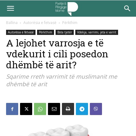
Ballina
Autorësia e fetvasë
Përkthim
Autorësia e fetvasë
Përkthim
Bota tjetër
Vdekja, varrimi, jeta e varrit
A lejohet varrosja e të
vdekurit i cili posedon
dhëmbë të arit?
Sqarime rreth varrimit të muslimanit me
dhëmbë të arit