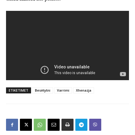
ETIKETIMET
Besëtytni
Varrimi
Xhenazja