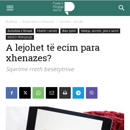
Ballina
Autorësia e fetvasë
Hoxhë i vendit
Autorësia e fetvasë
Hoxhë i vendit
Bota tjetër
Vdekja, varrimi, jeta e varrit
VIDEO PERGJIGJE
A lejohet të ecim para
xhenazes?
Sqarime rreth besëtytnive