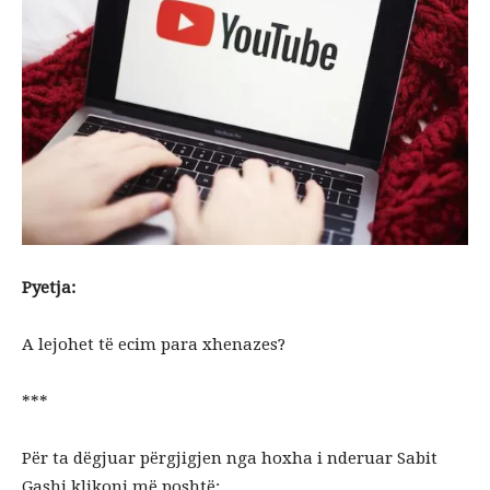
Pyetja:
A lejohet të ecim para xhenazes?
***
Për ta dëgjuar përgjigjen nga hoxha i nderuar Sabit
Gashi klikoni më poshtë: