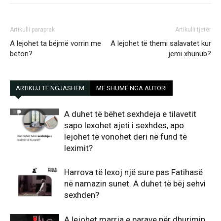
Artikulli paraprak
Artikulli tjetër
A lejohet ta bëjmë vorrin me
A lejohet të themi salavatet kur
beton?
jemi xhunub?
ARTIKUJ TË NGJASHËM
MË SHUMË NGA AUTORI
A duhet të bëhet sexhdeja e tilavetit
sapo lexohet ajeti i sexhdes, apo
lejohet të vonohet deri në fund të
leximit?
Harrova të lexoj një sure pas Fatihasë
në namazin sunet. A duhet të bëj sehvi
sexhden?
A lejohet marrja e parave për dhurimin