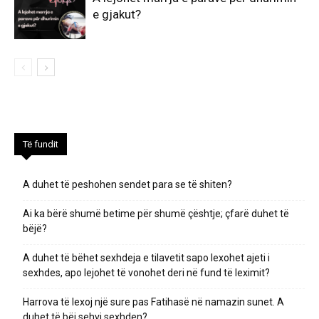
e gjakut?
Të fundit
A duhet të peshohen sendet para se të shiten?
Ai ka bërë shumë betime për shumë çështje; çfarë duhet të
bëjë?
A duhet të bëhet sexhdeja e tilavetit sapo lexohet ajeti i
sexhdes, apo lejohet të vonohet deri në fund të leximit?
Harrova të lexoj një sure pas Fatihasë në namazin sunet. A
duhet të bëj sehvi sexhden?