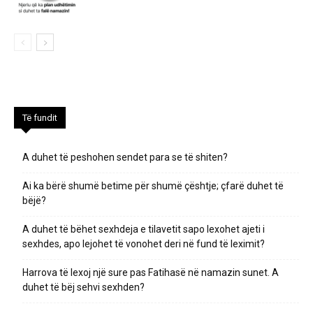
Të fundit
A duhet të peshohen sendet para se të shiten?
Ai ka bërë shumë betime për shumë çështje; çfarë duhet të
bëjë?
A duhet të bëhet sexhdeja e tilavetit sapo lexohet ajeti i
sexhdes, apo lejohet të vonohet deri në fund të leximit?
Harrova të lexoj një sure pas Fatihasë në namazin sunet. A
duhet të bëj sehvi sexhden?