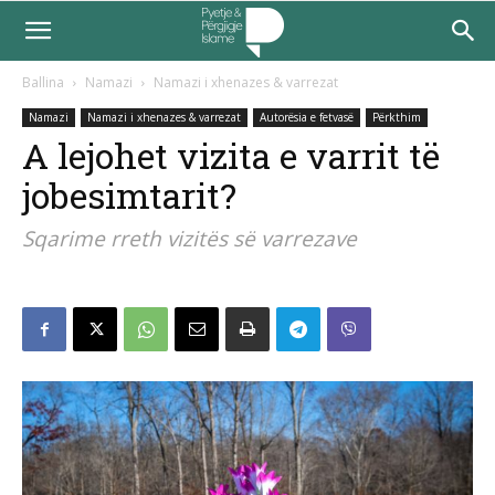
Ballina
Namazi
Namazi i xhenazes & varrezat
Namazi
Namazi i xhenazes & varrezat
Autorësia e fetvasë
Përkthim
A lejohet vizita e varrit të
jobesimtarit?
Sqarime rreth vizitës së varrezave