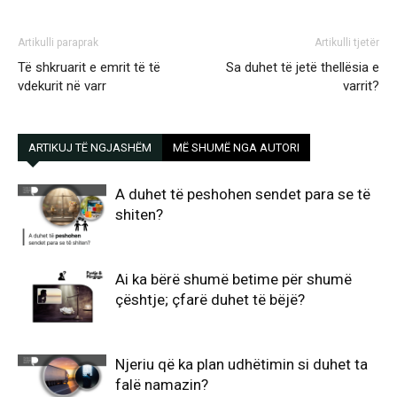
Artikulli paraprak
Artikulli tjetër
Të shkruarit e emrit të të
Sa duhet të jetë thellësia e
vdekurit në varr
varrit?
ARTIKUJ TË NGJASHËM
MË SHUMË NGA AUTORI
A duhet të peshohen sendet para se të
shiten?
Ai ka bërë shumë betime për shumë
çështje; çfarë duhet të bëjë?
Njeriu që ka plan udhëtimin si duhet ta
falë namazin?