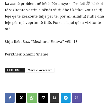
ka asnjë problem në këtë. Për arsye se Profeti ﷺ kërkoi
të vizitonte varrin e nënës së tij dhe i kërkoi Zotit të tij
leje që të kërkonte falje për të, por Ai (Allahu) nuk i dha
leje për një veprim të tillë. Porse e lejoi që ta vizitonte
atë.
Shjh Ibën Baz, “Mexhmu’ Fetava” vëll. 13
Përktheu: Xhabir Sheme
ETIKETIMET
Vizita e varrezave