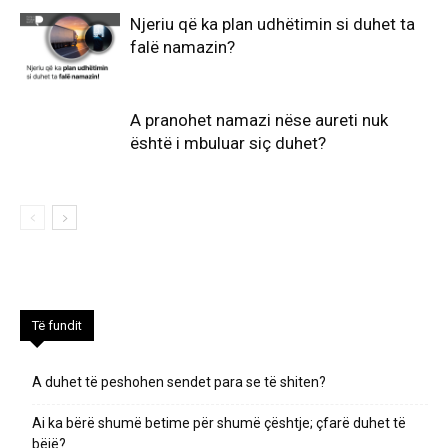
Njeriu që ka plan udhëtimin si duhet ta
falë namazin?
A pranohet namazi nëse aureti nuk
është i mbuluar siç duhet?
Të fundit
A duhet të peshohen sendet para se të shiten?
Ai ka bërë shumë betime për shumë çështje; çfarë duhet të
bëjë?