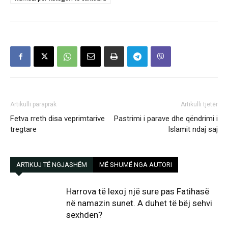
Artikulli paraprak
Artikulli tjetër
Fetva rreth disa veprimtarive
Pastrimi i parave dhe qëndrimi i
tregtare
Islamit ndaj saj
ARTIKUJ TË NGJASHËM
MË SHUMË NGA AUTORI
Harrova të lexoj një sure pas Fatihasë
në namazin sunet. A duhet të bëj sehvi
sexhden?