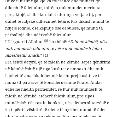
Duke u nisur nga kjo ka tolerancë dhe mundet që
dikush të falet ulur, mirëpo nuk mundet njeriu ta
përcaktojë, si dhe kur falet ulur nga vetja e tij, por
duhet të ndjekë udhëzimet fetare. Pra dikush mund të
ndjejë lodhje, ose këputje ose debulesë, që mund ta
përballojë dhe ndërkohë falet ulur.
I Dërguari i Allahut ﷺ ka thënë: “
Falu në këmbë, nëse
nuk mundesh falu ulur, e nëse nuk mundesh falu i
mbështetur anash.
” [1]
Pra është detyrë, që të falesh në këmbë, sepse qëndrimi
në këmbë është një nga kushtet e namazit dhe nuk
lejohet të anashkalohet një kusht prej kushteve të
namazit pa arsye të konsiderueshme fetare. Andaj
edhe në hadith përmendet, se kur nuk mundesh të
falesh në këmbë, atëherë falesh ulur, pra sipas
mundësisë. Për rastin konkret, nëse femra shtatzënë e
ka tepër të vështirë të ulet e të ngrihet mund të falet
ulur, madje nëse ka rekomandim nga mjeku që të