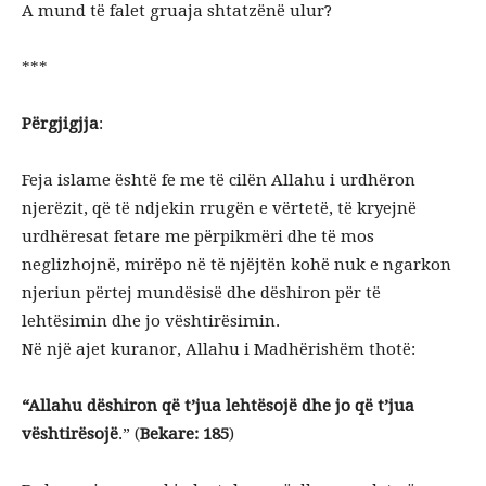
A mund të falet gruaja shtatzënë ulur?
***
Përgjigjja
:
Feja islame është fe me të cilën Allahu i urdhëron
njerëzit, që të ndjekin rrugën e vërtetë, të kryejnë
urdhëresat fetare me përpikmëri dhe të mos
neglizhojnë, mirëpo në të njëjtën kohë nuk e ngarkon
njeriun përtej mundësisë dhe dëshiron për të
lehtësimin dhe jo vështirësimin.
Në një ajet kuranor, Allahu i Madhërishëm thotë:
“Allahu dëshiron që t’jua lehtësojë dhe jo që t’jua
vështirësojë
.” (
Bekare: 185
)