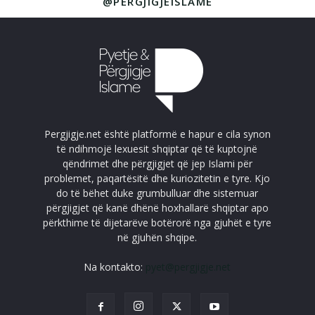
@PERGJIGJEISLAME
Pergjigje.net është platformë e hapur e cila synon
të ndihmojë lexuesit shqiptar që të kuptojnë
qëndrimet dhe përgjigjet që jep Islami për
problemet, paqartësitë dhe kuriozitetin e tyre. Kjo
do të bëhet duke grumbulluar dhe sistemuar
përgjigjet që kanë dhënë hoxhallarë shqiptar apo
përkthime të dijetarëve botërorë nga gjuhët e tyre
në gjuhën shqipe.
Na kontakto:
pyet@pergjigje.net