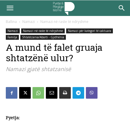
Ballina
Namazi
Namazi në raste të ndryshme
Namazi
Namazi në raste të ndryshme
Namazi për kategori të caktuara
Familja
Shtatëzania/Aborti - Gjidhënia
A mund të falet gruaja
shtatzënë ulur?
Namazi gjatë shtatzanisë
Pyetja
: