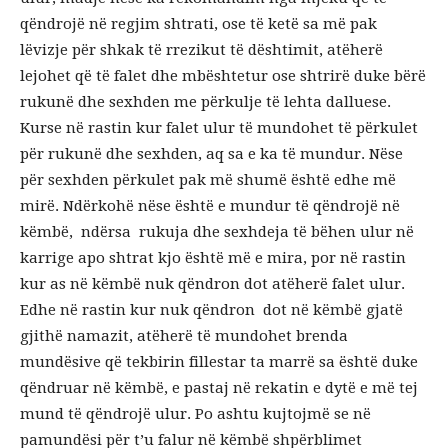
qëndrojë në regjim shtrati, ose të ketë sa më pak
lëvizje për shkak të rrezikut të dështimit, atëherë
lejohet që të falet dhe mbështetur ose shtrirë duke bërë
rukunë dhe sexhden me përkulje të lehta dalluese.
Kurse në rastin kur falet ulur të mundohet të përkulet
për rukunë dhe sexhden, aq sa e ka të mundur. Nëse
për sexhden përkulet pak më shumë është edhe më
mirë. Ndërkohë nëse është e mundur të qëndrojë në
këmbë, ndërsa rukuja dhe sexhdeja të bëhen ulur në
karrige apo shtrat kjo është më e mira, por në rastin
kur as në këmbë nuk qëndron dot atëherë falet ulur.
Edhe në rastin kur nuk qëndron dot në këmbë gjatë
gjithë namazit, atëherë të mundohet brenda
mundësive që tekbirin fillestar ta marrë sa është duke
qëndruar në këmbë, e pastaj në rekatin e dytë e më tej
mund të qëndrojë ulur. Po ashtu kujtojmë se në
pamundësi për t’u falur në këmbë shpërblimet