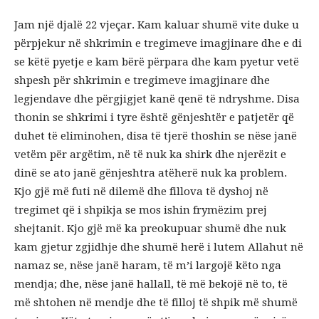
Jam një djalë 22 vjeçar. Kam kaluar shumë vite duke u
përpjekur në shkrimin e tregimeve imagjinare dhe e di
se këtë pyetje e kam bërë përpara dhe kam pyetur vetë
shpesh për shkrimin e tregimeve imagjinare dhe
legjendave dhe përgjigjet kanë qenë të ndryshme. Disa
thonin se shkrimi i tyre është gënjeshtër e patjetër që
duhet të eliminohen, disa të tjerë thoshin se nëse janë
vetëm për argëtim, në të nuk ka shirk dhe njerëzit e
dinë se ato janë gënjeshtra atëherë nuk ka problem.
Kjo gjë më futi në dilemë dhe fillova të dyshoj në
tregimet që i shpikja se mos ishin frymëzim prej
shejtanit. Kjo gjë më ka preokupuar shumë dhe nuk
kam gjetur zgjidhje dhe shumë herë i lutem Allahut në
namaz se, nëse janë haram, të m’i largojë këto nga
mendja; dhe, nëse janë hallall, të më bekojë në to, të
më shtohen në mendje dhe të filloj të shpik më shumë