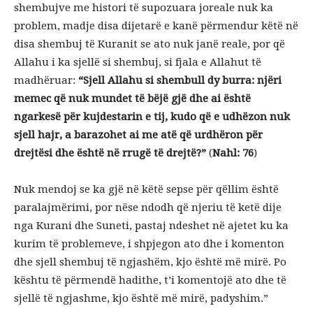
shembujve me histori të supozuara joreale nuk ka
problem, madje disa dijetarë e kanë përmendur këtë në
disa shembuj të Kuranit se ato nuk janë reale, por që
Allahu i ka sjellë si shembuj, si fjala e Allahut të
madhëruar:
“Sjell Allahu si shembull dy burra: njëri
memec që nuk mundet të bëjë gjë dhe ai është
ngarkesë për kujdestarin e tij, kudo që e udhëzon nuk
sjell hajr, a barazohet ai me atë që urdhëron për
drejtësi dhe është në rrugë të drejtë?”
(
Nahl: 76
)
Nuk mendoj se ka gjë në këtë sepse për qëllim është
paralajmërimi, por nëse ndodh që njeriu të ketë dije
nga Kurani dhe Suneti, pastaj ndeshet në ajetet ku ka
kurim të problemeve, i shpjegon ato dhe i komenton
dhe sjell shembuj të ngjashëm, kjo është më mirë. Po
kështu të përmendë hadithe, t’i komentojë ato dhe të
sjellë të ngjashme, kjo është më mirë, padyshim.”