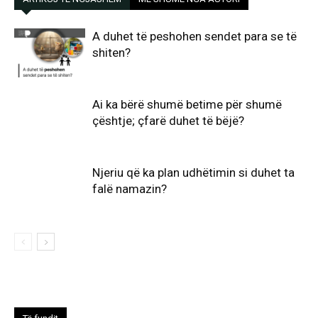
A duhet të peshohen sendet para se të
shiten?
Ai ka bërë shumë betime për shumë
çështje; çfarë duhet të bëjë?
Njeriu që ka plan udhëtimin si duhet ta
falë namazin?