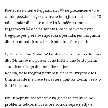
Poetët në kohën e Pejgamberit ﷺ në prezencën e tij e
çelnin poezinë e tyre me hyrje imagjinare, si poezia “U
nda Suada” dhe këtë nuk e ka kundërshtuar as
Pejgamberi ﷺ dhe as sahabët, edhe pse këto hyrje
tregojnë për gjëra të supozuara për ndarjen, largimin
dhe kjo mund të mos i ketë ndodhur fare poetit.
Gjithashtu, Ibn Mukaffa’ ka shkruar tregimin e Kelilasë
dhe Dimnasë me personazhe kafshë dhe është pritur
shumë mirë nga dijetarë dhe të tjerë.
Ndërsa, nëse tregimi përmban gjëra të urryera ose i
thurin lavde një gjëje të pavlerë, nuk ka dyshim se ajo
është haram.
Ibn Uthejmini thotë: “Nuk ka gjë nëse ato kurojnë
probleme fetare, morale ose sociale sepse sjellja e