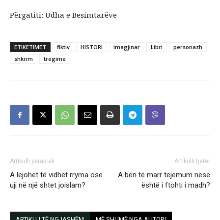
Përgatiti: Udha e Besimtarëve
ETIKETIMET
fiktiv
HISTORI
imagjinar
Libri
personazh
shkrim
tregime
Artikulli paraprak
Artikulli tjetër
A lejohet të vidhet rryma ose
A bën të marr tejemum nëse
uji në një shtet joislam?
është i ftohti i madh?
ARTIKUJ TË NGJASHËM
MË SHUMË NGA AUTORI