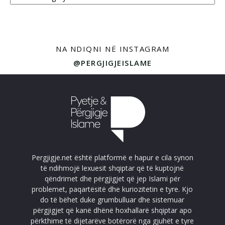
NA NDIQNI NË INSTAGRAM
@PERGJIGJEISLAME
Pergjigje.net është platformë e hapur e cila synon
të ndihmojë lexuesit shqiptar që të kuptojnë
qëndrimet dhe përgjigjet që jep Islami për
problemet, paqartësitë dhe kuriozitetin e tyre. Kjo
do të bëhet duke grumbulluar dhe sistemuar
përgjigjet që kanë dhënë hoxhallarë shqiptar apo
përkthime të dijetarëve botërorë nga gjuhët e tyre