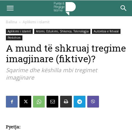
Ballina
Aplikimi i islamit
Aplikimi i islamit
Arsimi, Edukimi, Shkenca, Teknologjia
Autorësia e fetvasë
Përkthim
A mund të shkruaj tregime
imagjinare (fiktive)?
Sqarime dhe këshilla mbi tregimet
imagjinare
Pyetja: