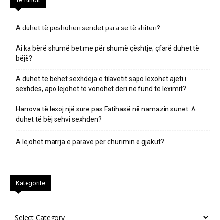
Të fundit
A duhet të peshohen sendet para se të shiten?
Ai ka bërë shumë betime për shumë çështje; çfarë duhet të
bëjë?
A duhet të bëhet sexhdeja e tilavetit sapo lexohet ajeti i
sexhdes, apo lejohet të vonohet deri në fund të leximit?
Harrova të lexoj një sure pas Fatihasë në namazin sunet. A
duhet të bëj sehvi sexhden?
A lejohet marrja e parave për dhurimin e gjakut?
Kategoritë
Kategoritë