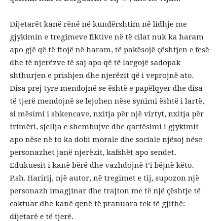
Dijetarët kanë rënë në kundërshtim në lidhje me
gjykimin e tregimeve fiktive në të cilat nuk ka haram
apo gjë që të ftojë në haram, të pakësojë çështjen e fesë
dhe të njerëzve të saj apo që të largojë sadopak
shthurjen e prishjen dhe njerëzit që i veprojnë ato.
Disa prej tyre mendojnë se është e papëlqyer dhe disa
të tjerë mendojnë se lejohen nëse synimi është i lartë,
si mësimi i shkencave, nxitja për një virtyt, nxitja për
trimëri, sjellja e shembujve dhe qartësimi i gjykimit
apo nëse në to ka dobi morale dhe sociale njësoj nëse
personazhet janë njerëzit, kafshët apo sendet.
Edukuesit i kanë bërë dhe vazhdojnë t’i bëjnë këto.
P.sh. Haririj, një autor, në tregimet e tij, supozon një
personazh imagjinar dhe trajton me të një çështje të
caktuar dhe kanë qenë të pranuara tek të gjithë:
dijetarë e të tjerë.