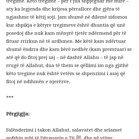
tregime. Këto tregime – për t’jua shpjeguar më mirë –
aty ka legjenda dhe krijesa përrallore dhe gjëra të
ngjashme të këtij soji. Jam shumë në dilemë sidomos
kur shpikja e këtyre tregimeve është dhuntia që unë
posedoj dhe nuk kam mënyrë tjetër ndërmend për të
fituar rrizkun në të ardhmen. Me këtë kam ndërtuar
shumë ëndrra dhe kam bërë nedhër (kam premtuar) se
atë që do fitoj prej saj – në dashtë Allahu – të jap në
rrugë të Allahut, dua të them se qëllimi im nga gjithë
këto tregime nuk është vetëm se shpenzimi i asaj që
fitoj në ndihmën e njerëzve.
***
Përgjigjja:
Falënderimi i takon Allahut, salavatet dhe selamet
qofshin mbi të Dërguarin e Tij ﷺ, dhe në vijim: